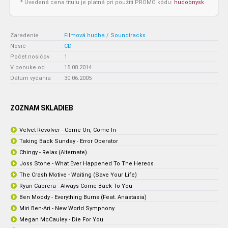
* Uvedená cena titulu je platná pri použití PROMO kódu:
hudobnysk
Zaradenie
:
Filmová hudba / Soundtracks
Nosič
:
CD
Počet nosičov
:
1
V ponuke od
:
15.08.2014
Dátum vydania
:
30.06.2005
ZOZNAM SKLADIEB
Velvet Revolver - Come On, Come In
Taking Back Sunday - Error Operator
Chingy - Relax (Alternate)
Joss Stone - What Ever Happened To The Hereos
The Crash Motive - Waiting (Save Your Life)
Ryan Cabrera - Always Come Back To You
Ben Moody - Everything Burns (Feat. Anastasia)
Miri Ben-Ari - New World Symphony
Megan McCauley - Die For You