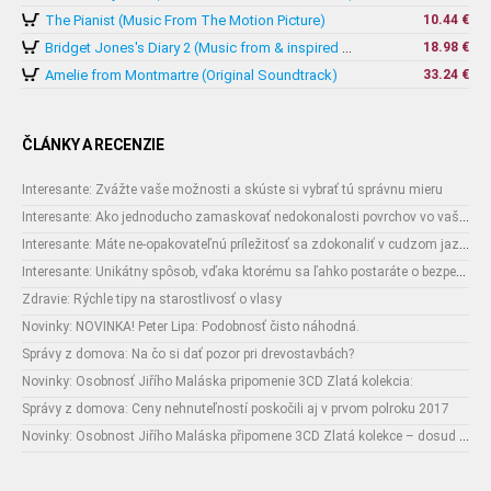
The Pianist (Music From The Motion Picture)
10.44 €
18.98 €
Bridget Jones's Diary 2 (Music from & inspired by The Motion Picture)
Amelie from Montmartre (Original Soundtrack)
33.24 €
ČLÁNKY A RECENZIE
Interesante: Zvážte vaše možnosti a skúste si vybrať tú správnu mieru
Interesante: Ako jednoducho zamaskovať nedokonalosti povrchov vo vašom interiéri
Interesante: Máte ne-opakovateľnú príležitosť sa zdokonaliť v cudzom jazyku
Interesante: Unikátny spôsob, vďaka ktorému sa ľahko postaráte o bezpečnosť vašich zásielok
Zdravie: Rýchle tipy na starostlivosť o vlasy
Novinky: NOVINKA! Peter Lipa: Podobnosť čisto náhodná.
Správy z domova: Na čo si dať pozor pri drevostavbách?
Novinky: Osobnosť Jiřího Maláska pripomenie 3CD Zlatá kolekcia:
Správy z domova: Ceny nehnuteľností poskočili aj v prvom polroku 2017
Novinky: Osobnost Jiřího Maláska připomene 3CD Zlatá kolekce – dosud nejobsáhlejší soubor nahrávek legendárního umělce!