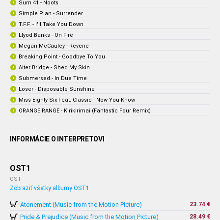
Sum 41 - Noots
Simple Plan - Surrender
T.F.F. - I'll Take You Down
Llyod Banks - On Fire
Megan McCauley - Reverie
Breaking Point - Goodbye To You
Alter Bridge - Shed My Skin
Submersed - In Due Time
Loser - Disposable Sunshine
Miss Eighty Six Feat. Classic - Now You Know
ORANGE RANGE - Kirikirimai (Fantastic Four Remix)
INFORMÁCIE O INTERPRETOVI
OST1
OST
Zobraziť všetky albumy OST1
Atonement (Music from the Motion Picture)
23.74 €
Pride & Prejudice (Music from the Motion Picture)
28.49 €