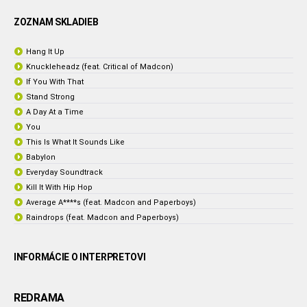
ZOZNAM SKLADIEB
Hang It Up
Knuckleheadz (feat. Critical of Madcon)
If You With That
Stand Strong
A Day At a Time
You
This Is What It Sounds Like
Babylon
Everyday Soundtrack
Kill It With Hip Hop
Average A****s (feat. Madcon and Paperboys)
Raindrops (feat. Madcon and Paperboys)
INFORMÁCIE O INTERPRETOVI
REDRAMA