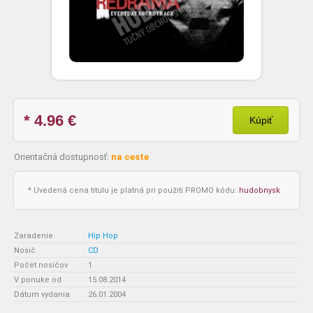
* 4.96
€
Kúpiť
Orientačná dostupnosť:
na ceste
* Uvedená cena titulu je platná pri použití PROMO kódu:
hudobnysk
Zaradenie
:
Hip Hop
Nosič
:
CD
Počet nosičov
:
1
V ponuke od
:
15.08.2014
Dátum vydania
:
26.01.2004