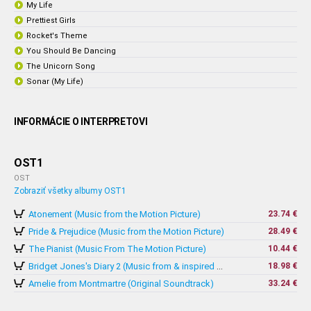
My Life
Prettiest Girls
Rocket's Theme
You Should Be Dancing
The Unicorn Song
Sonar (My Life)
INFORMÁCIE O INTERPRETOVI
OST1
OST
Zobraziť všetky albumy OST1
Atonement (Music from the Motion Picture)
23.74 €
Pride & Prejudice (Music from the Motion Picture)
28.49 €
The Pianist (Music From The Motion Picture)
10.44 €
18.98 €
Bridget Jones's Diary 2 (Music from & inspired by The Motion Picture)
Amelie from Montmartre (Original Soundtrack)
33.24 €