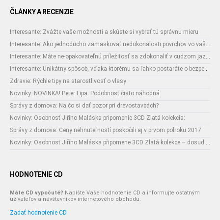
ČLÁNKY A RECENZIE
Interesante: Zvážte vaše možnosti a skúste si vybrať tú správnu mieru
Interesante: Ako jednoducho zamaskovať nedokonalosti povrchov vo vašom interiéri
Interesante: Máte ne-opakovateľnú príležitosť sa zdokonaliť v cudzom jazyku
Interesante: Unikátny spôsob, vďaka ktorému sa ľahko postaráte o bezpečnosť vašich zásielok
Zdravie: Rýchle tipy na starostlivosť o vlasy
Novinky: NOVINKA! Peter Lipa: Podobnosť čisto náhodná.
Správy z domova: Na čo si dať pozor pri drevostavbách?
Novinky: Osobnosť Jiřího Maláska pripomenie 3CD Zlatá kolekcia:
Správy z domova: Ceny nehnuteľností poskočili aj v prvom polroku 2017
Novinky: Osobnost Jiřího Maláska připomene 3CD Zlatá kolekce – dosud nejobsáhlejší soubor nahrávek legendárního umělce!
HODNOTENIE CD
Máte CD vypočuté?
Napíšte Vaše hodnotenie CD a informujte ostatným
užívateľov a návštevníkov internetového obchodu.
Zadať hodnotenie CD