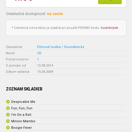
Orientačná dostupnosť:
na ceste
* Uvedená cena titulu je platná pri použití PROMO kódu:
hudobnysk
Zaradenie
:
Filmová hudba / Soundtracks
Nosič
:
CD
Počet nosičov
:
1
V ponuke od
:
15.08.2014
Dátum vydania
:
15.04.2009
ZOZNAM SKLADIEB
Despicable Me
Fun, Fun, Fun
I'm On a Roll
Minion Mambo
Boogie Fever