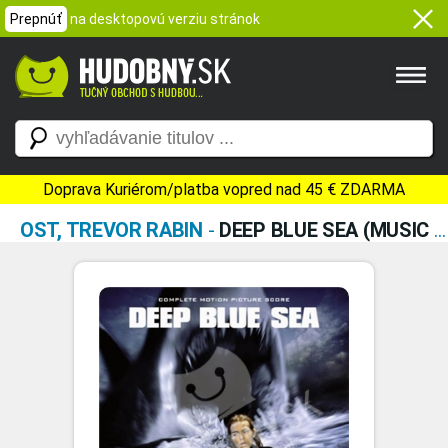
Prepnúť
na desktopovú verziu stránok
Doprava Kuriérom/platba vopred nad 45 € ZDARMA
OST, TREVOR RABIN
-
DEEP BLUE SEA (MUSIC FROM THE MOTION PICTURE)