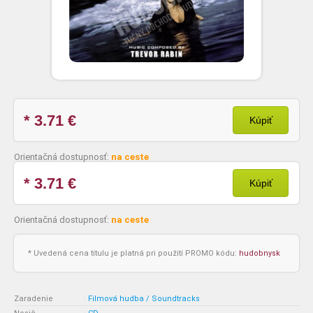
* 3.71
€
Kúpiť
Orientačná dostupnosť:
na ceste
* 3.71
€
Kúpiť
Orientačná dostupnosť:
na ceste
* Uvedená cena titulu je platná pri použití PROMO kódu:
hudobnysk
Zaradenie
:
Filmová hudba / Soundtracks