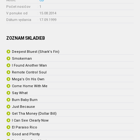
Nosič
:
CD
Počet nosičov
:
1
V ponuke od
:
15.08.2014
Dátum vydania
:
17.09.1999
ZOZNAM SKLADIEB
Deepest Bluest (Shark's Fin)
Smokeman
I Found Another Man
Remote Control Soul
Mega's On His Own
Come Home With Me
Say What
Burn Baby Burn
Just Because
Get Tha Money (Dollar Bill)
I Can See Clearly Now
El Paraiso Rico
Good and Plenty