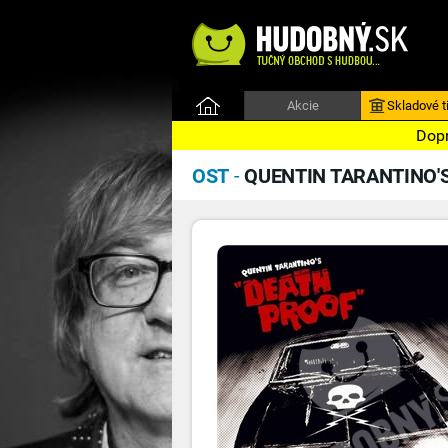
Akcie
Skladové ti
Dopr
OST
-
QUENTIN TARANTINO'