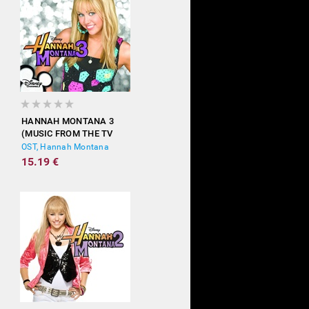
HANNAH MONTANA 3
(MUSIC FROM THE TV
SHOW)
OST, Hannah Montana
15.19 €