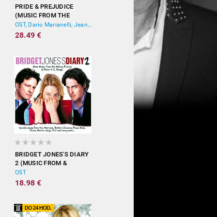
PRIDE & PREJUDICE
(MUSIC FROM THE
MOTION PICTURE)
OST, Dario Marianelli, Jean-Yves Thibaudet
28.49 €
BRIDGET JONES'S DIARY
2 (MUSIC FROM &
INSPIRED BY THE
OST
MOTION PICTURE)
18.98 €