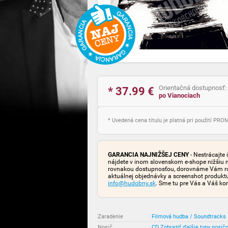
Orientačná dostupnosť:
* 37.99
€
po Vianociach
* Uvedená cena titulu je platná pri použití PR
GARANCIA NAJNIŽŠEJ CENY
- Nestrácajte 
nájdete v inom slovenskom e-shope nižšiu 
rovnakou dostupnosťou, dorovnáme Vám rozd
aktuálnej objednávky a screenshot produk
info@hudobny.sk
. Sme tu pre Vás a Váš ko
Zaradenie
:
Filmová hudba / Soundtracks
Nosič
:
CD
Zobraziť ďalšie typy nosič