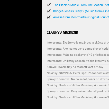
The Pianist (Music From The Motion Pict
Bridget Jones's Diary 2 (Music from & in
Amelie from Montmartre (Original Sound
ČLÁNKY A RECENZIE
Interesante: Zvážte vaše možnosti a skúste si 
Interesante: Ako jednoducho zamaskovať nedok
Interesante: Máte ne-opakovateľnú príležitosť 
Zdravie: Rýchle tipy na starostlivosť o vlasy
Novinky: NOVINKA! Peter Lipa: Podobnosť čist
Správy z domova: Na čo si dať pozor pri drevo
Novinky: Osobnosť Jiřího Maláska pripomenie 3
Správy z domova: Ceny nehnuteľností poskočili