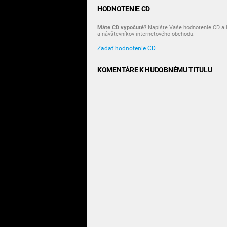
HODNOTENIE CD
Máte CD vypočuté?
Napíšte Vaše hodnotenie CD a i
a návštevníkov internetového obchodu.
Zadať hodnotenie CD
KOMENTÁRE K HUDOBNÉMU TITULU