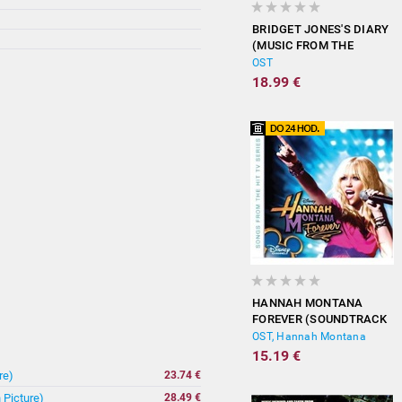
BRIDGET JONES'S DIARY
(MUSIC FROM THE
MOTION PICTURE)
OST
18.99 €
HANNAH MONTANA
FOREVER (SOUNDTRACK
FROM THE TV SERIES)
OST, Hannah Montana
15.19 €
re)
23.74 €
 Picture)
28.49 €