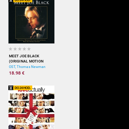
MEET JOE BLACK
(ORIGINAL MOTION
PICTURE SOUNDTRACK)
OST, Thomas Newman
18.98 €