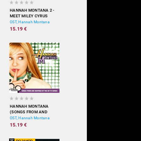
HANNAH MONTANA 2 -
MEET MILEY CYRUS
OST, Hannah Montana
15.19 €
HANNAH MONTANA
(SONGS FROM AND
INSPIRED BY THE HIT TV
OST, Hannah Montana
SERIES)
15.19 €