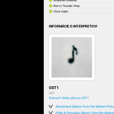
Whatever-However
Riot In Thunder Alley
Chick Habit
INFORMÁCIE O INTERPRETOVI
OST1
OST
Zobraziť všetky albumy OST1
Atonement (Music from the Motion Pictu
Pride & Prejudice (Music from the Motion