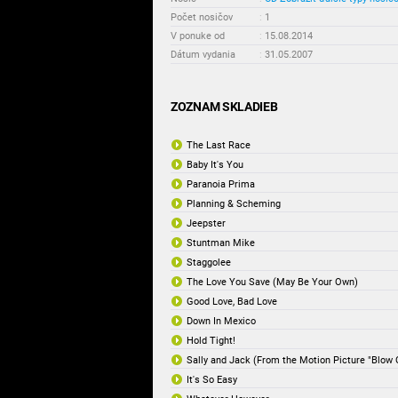
Počet nosičov
:
1
V ponuke od
:
15.08.2014
Dátum vydania
:
31.05.2007
ZOZNAM SKLADIEB
The Last Race
Baby It's You
Paranoia Prima
Planning & Scheming
Jeepster
Stuntman Mike
Staggolee
The Love You Save (May Be Your Own)
Good Love, Bad Love
Down In Mexico
Hold Tight!
Sally and Jack (From the Motion Picture "Blow 
It's So Easy