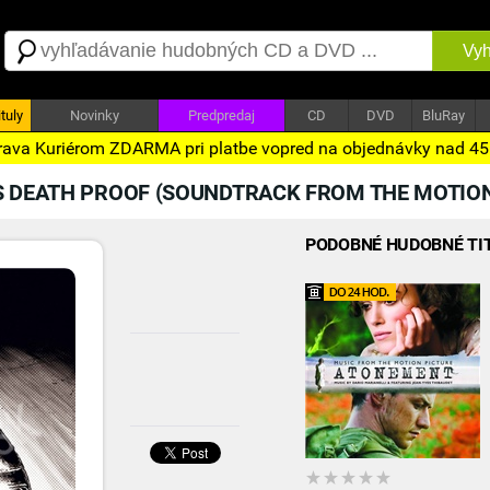
Vyh
tuly
Novinky
Predpredaj
CD
DVD
BluRay
ava Kuriérom ZDARMA pri platbe vopred na objednávky nad 4
S DEATH PROOF (SOUNDTRACK FROM THE MOTION
PODOBNÉ HUDOBNÉ TI