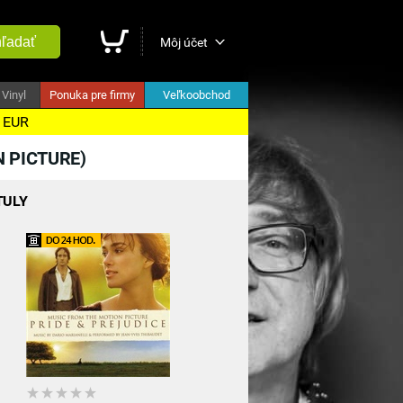
ľadať
Môj účet
Vinyl
Ponuka pre firmy
Veľkoobchod
5 EUR
 PICTURE)
TULY