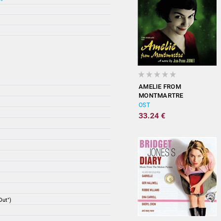
AMELIE FROM
MONTMARTRE
(ORIGINAL
OST
SOUNDTRACK)
33.24 €
Out")