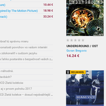
ure)
10.44 €
spired by The Motion Picture)
18.98 €
track)
33.24 €
vybrať tú správnu mieru
UNDERGROUND / OST
onalosti povrchov vo vašom interiéri
Goran Bregovic
sa zdokonaliť v cudzom jazyku
14.24 €
Interesante: Unikátny spôsob, vďaka ktorému sa ľahko postaráte o bezpečnosť vašich zásielok
o náhodná.
stavbách?
CD Zlatá kolekcia:
 aj v prvom polroku 2017
Novinky: Osobnost Jiřího Maláska připomene 3CD Zlatá kolekce – dosud nejobsáhlejší soubor nahrávek legendárního umělce!