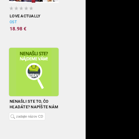
LOVE ACTUALLY
OST
18.98 €
NENAŠLI STE TO, ČO
HĽADÁTE? NAPÍŠTE NÁM