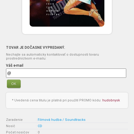
TOVAR JE DOČASNE VYPREDANÝ.
Nechajte sa automaticky kontaktovať o dostupnosti tovaru
prostredníctvom e-mailu:
Váš e-mail
OK
* Uvedená cena titulu je platná pri použití PROMO kódu:
hudobnysk
Zaradenie
:
Filmová hudba / Soundtracks
Nosič
:
CD
Počet nosičov
:
0