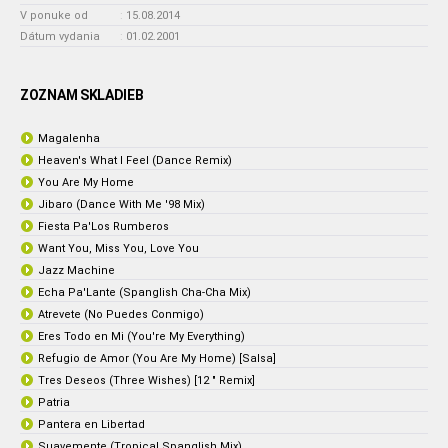
V ponuke od
:
15.08.2014
Dátum vydania
:
01.02.2001
ZOZNAM SKLADIEB
Magalenha
Heaven's What I Feel (Dance Remix)
You Are My Home
Jibaro (Dance With Me '98 Mix)
Fiesta Pa'Los Rumberos
Want You, Miss You, Love You
Jazz Machine
Echa Pa'Lante (Spanglish Cha-Cha Mix)
Atrevete (No Puedes Conmigo)
Eres Todo en Mi (You're My Everything)
Refugio de Amor (You Are My Home) [Salsa]
Tres Deseos (Three Wishes) [12 " Remix]
Patria
Pantera en Libertad
Suavemente (Tropical Spanglish Mix)