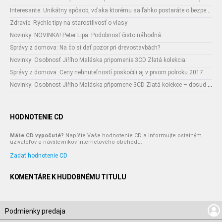
Interesante: Unikátny spôsob, vďaka ktorému sa ľahko postaráte o bezpečnosť vašich zásielok
Zdravie: Rýchle tipy na starostlivosť o vlasy
Novinky: NOVINKA! Peter Lipa: Podobnosť čisto náhodná.
Správy z domova: Na čo si dať pozor pri drevostavbách?
Novinky: Osobnosť Jiřího Maláska pripomenie 3CD Zlatá kolekcia:
Správy z domova: Ceny nehnuteľností poskočili aj v prvom polroku 2017
Novinky: Osobnost Jiřího Maláska připomene 3CD Zlatá kolekce – dosud nejobsáhlejší soubor nahrávek legendárního umělce!
HODNOTENIE CD
Máte CD vypočuté?
Napíšte Vaše hodnotenie CD a informujte ostatným
užívateľov a návštevníkov internetového obchodu.
Zadať hodnotenie CD
KOMENTÁRE K HUDOBNÉMU TITULU
Podmienky predaja