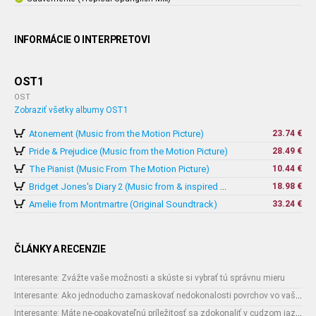
INFORMÁCIE O INTERPRETOVI
OST1
OST
Zobraziť všetky albumy OST1
Atonement (Music from the Motion Picture)
23.74 €
Pride & Prejudice (Music from the Motion Picture)
28.49 €
The Pianist (Music From The Motion Picture)
10.44 €
18.98 €
Bridget Jones's Diary 2 (Music from & inspired by The Motion Picture)
Amelie from Montmartre (Original Soundtrack)
33.24 €
ČLÁNKY A RECENZIE
Interesante: Zvážte vaše možnosti a skúste si vybrať tú správnu mieru
Interesante: Ako jednoducho zamaskovať nedokonalosti povrchov vo vašom interiéri
Interesante: Máte ne-opakovateľnú príležitosť sa zdokonaliť v cudzom jazyku