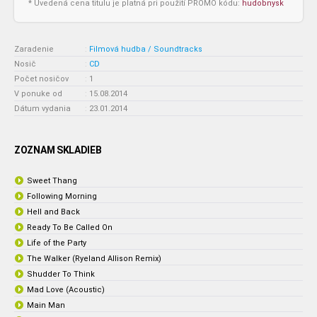
* Uvedená cena titulu je platná pri použití PROMO kódu:
hudobnysk
Zaradenie
:
Filmová hudba / Soundtracks
Nosič
:
CD
Počet nosičov
:
1
V ponuke od
:
15.08.2014
Dátum vydania
:
23.01.2014
ZOZNAM SKLADIEB
Sweet Thang
Following Morning
Hell and Back
Ready To Be Called On
Life of the Party
The Walker (Ryeland Allison Remix)
Shudder To Think
Mad Love (Acoustic)
Main Man