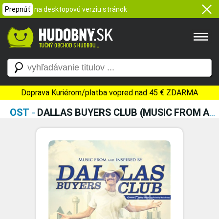
Prepnúť
na desktopovú verziu stránok
Doprava Kuriérom/platba vopred nad 45 € ZDARMA
OST
-
DALLAS BUYERS CLUB (MUSIC FROM AND INSPIRED BY THE MOTION PICTURE)