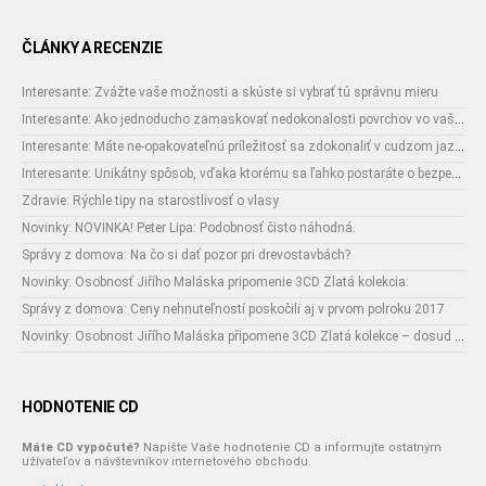
ČLÁNKY A RECENZIE
Interesante: Zvážte vaše možnosti a skúste si vybrať tú správnu mieru
Interesante: Ako jednoducho zamaskovať nedokonalosti povrchov vo vašom interiéri
Interesante: Máte ne-opakovateľnú príležitosť sa zdokonaliť v cudzom jazyku
Interesante: Unikátny spôsob, vďaka ktorému sa ľahko postaráte o bezpečnosť vašich zásielok
Zdravie: Rýchle tipy na starostlivosť o vlasy
Novinky: NOVINKA! Peter Lipa: Podobnosť čisto náhodná.
Správy z domova: Na čo si dať pozor pri drevostavbách?
Novinky: Osobnosť Jiřího Maláska pripomenie 3CD Zlatá kolekcia:
Správy z domova: Ceny nehnuteľností poskočili aj v prvom polroku 2017
Novinky: Osobnost Jiřího Maláska připomene 3CD Zlatá kolekce – dosud nejobsáhlejší soubor nahrávek legendárního umělce!
HODNOTENIE CD
Máte CD vypočuté?
Napíšte Vaše hodnotenie CD a informujte ostatným
užívateľov a návštevníkov internetového obchodu.