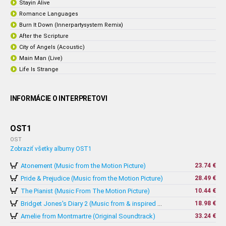
Stayin Alive
Romance Languages
Burn It Down (Innerpartysystem Remix)
After the Scripture
City of Angels (Acoustic)
Main Man (Live)
Life Is Strange
INFORMÁCIE O INTERPRETOVI
OST1
OST
Zobraziť všetky albumy OST1
Atonement (Music from the Motion Picture)
23.74 €
Pride & Prejudice (Music from the Motion Picture)
28.49 €
The Pianist (Music From The Motion Picture)
10.44 €
18.98 €
Bridget Jones's Diary 2 (Music from & inspired by The Motion Picture)
Amelie from Montmartre (Original Soundtrack)
33.24 €