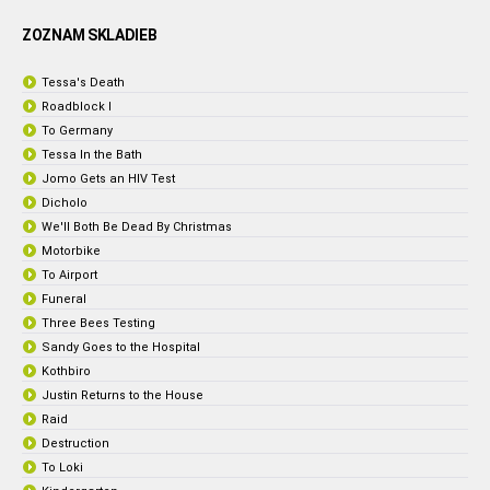
ZOZNAM SKLADIEB
Tessa's Death
Roadblock I
To Germany
Tessa In the Bath
Jomo Gets an HIV Test
Dicholo
We'll Both Be Dead By Christmas
Motorbike
To Airport
Funeral
Three Bees Testing
Sandy Goes to the Hospital
Kothbiro
Justin Returns to the House
Raid
Destruction
To Loki