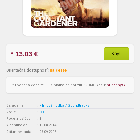
* 13.03
€
Kúpiť
Orientačná dostupnosť:
na ceste
* Uvedená cena titulu je platná pri použití PROMO kódu:
hudobnysk
Zaradenie
:
Filmová hudba / Soundtracks
Nosič
:
CD
Počet nosičov
:
1
V ponuke od
:
15.08.2014
Dátum vydania
:
26.09.2005