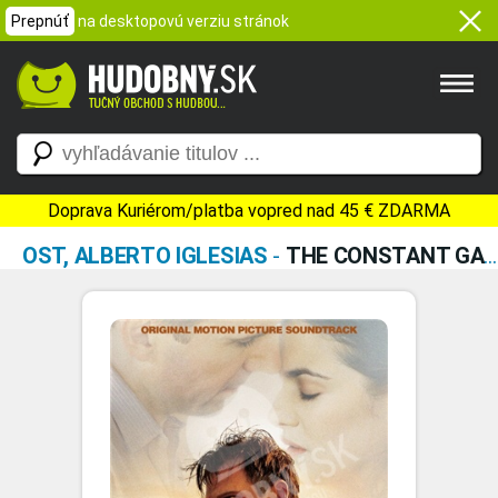
Prepnúť
na desktopovú verziu stránok
Doprava Kuriérom/platba vopred nad 45 € ZDARMA
OST, ALBERTO IGLESIAS
-
THE CONSTANT GARDENER (ORIGINAL MOTION PICTURE SOUNDTRACK)