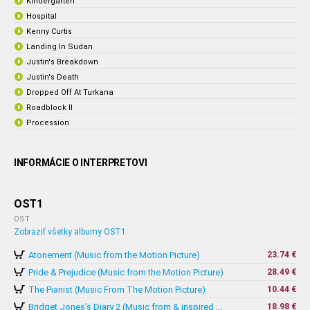
Kindergarten
Hospital
Kenny Curtis
Landing In Sudan
Justin's Breakdown
Justin's Death
Dropped Off At Turkana
Roadblock II
Procession
INFORMÁCIE O INTERPRETOVI
OST1
OST
Zobraziť všetky albumy OST1
Atonement (Music from the Motion Picture)
23.74 €
Pride & Prejudice (Music from the Motion Picture)
28.49 €
The Pianist (Music From The Motion Picture)
10.44 €
18.98 €
Bridget Jones's Diary 2 (Music from & inspired by The Motion Picture)