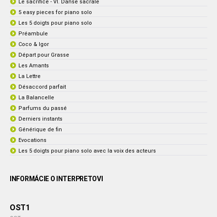
Le sacrifice - VI. Danse sacrale
5 easy pieces for piano solo
Les 5 doigts pour piano solo
Préambule
Coco & Igor
Départ pour Grasse
Les Amants
La Lettre
Désaccord parfait
La Balancelle
Parfums du passé
Derniers instants
Générique de fin
Evocations
Les 5 doigts pour piano solo avec la voix des acteurs
INFORMÁCIE O INTERPRETOVI
OST1