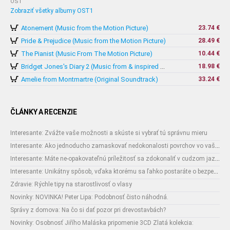
OST
Zobraziť všetky albumy OST1
Atonement (Music from the Motion Picture)
23.74 €
Pride & Prejudice (Music from the Motion Picture)
28.49 €
The Pianist (Music From The Motion Picture)
10.44 €
18.98 €
Bridget Jones's Diary 2 (Music from & inspired by The Motion Picture)
Amelie from Montmartre (Original Soundtrack)
33.24 €
ČLÁNKY A RECENZIE
Interesante: Zvážte vaše možnosti a skúste si vybrať tú správnu mieru
Interesante: Ako jednoducho zamaskovať nedokonalosti povrchov vo vašom interiéri
Interesante: Máte ne-opakovateľnú príležitosť sa zdokonaliť v cudzom jazyku
Interesante: Unikátny spôsob, vďaka ktorému sa ľahko postaráte o bezpečnosť vašich zásielok
Zdravie: Rýchle tipy na starostlivosť o vlasy
Novinky: NOVINKA! Peter Lipa: Podobnosť čisto náhodná.
Správy z domova: Na čo si dať pozor pri drevostavbách?
Novinky: Osobnosť Jiřího Maláska pripomenie 3CD Zlatá kolekcia: