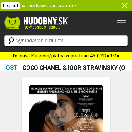
Prepnúť
na desktopovú verziu stránok
Doprava Kuriérom/platba vopred nad 45 € ZDARMA
OST
-
COCO CHANEL & IGOR STRAVINSKY (ORIGINAL MOTION PICTURE SOUNDTRACK)