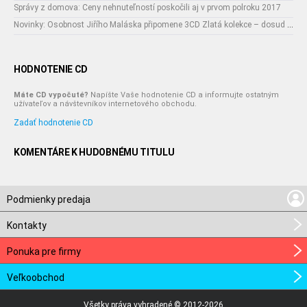
Správy z domova: Ceny nehnuteľností poskočili aj v prvom polroku 2017
Novinky: Osobnost Jiřího Maláska připomene 3CD Zlatá kolekce – dosud nejobsáhlejší soubor nahrávek legendárního umělce!
HODNOTENIE CD
Máte CD vypočuté?
Napíšte Vaše hodnotenie CD a informujte ostatným
užívateľov a návštevníkov internetového obchodu.
Zadať hodnotenie CD
KOMENTÁRE K HUDOBNÉMU TITULU
Podmienky predaja
Kontakty
Ponuka pre firmy
Veľkoobchod
Všetky práva vyhradené © 2012-2026