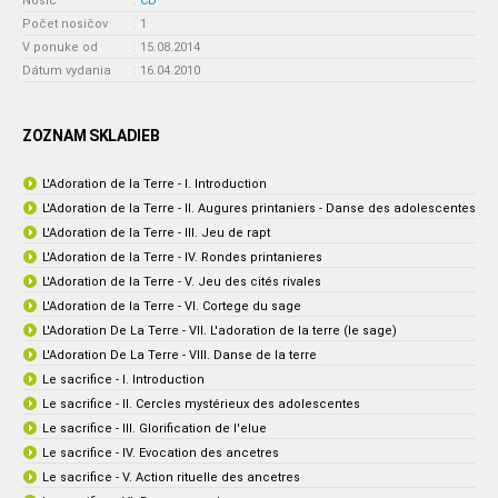
Nosič
:
CD
Počet nosičov
:
1
V ponuke od
:
15.08.2014
Dátum vydania
:
16.04.2010
ZOZNAM SKLADIEB
L'Adoration de la Terre - I. Introduction
L'Adoration de la Terre - II. Augures printaniers - Danse des adolescentes
L'Adoration de la Terre - III. Jeu de rapt
L'Adoration de la Terre - IV. Rondes printanieres
L'Adoration de la Terre - V. Jeu des cités rivales
L'Adoration de la Terre - VI. Cortege du sage
L'Adoration De La Terre - VII. L'adoration de la terre (le sage)
L'Adoration De La Terre - VIII. Danse de la terre
Le sacrifice - I. Introduction
Le sacrifice - II. Cercles mystérieux des adolescentes
Le sacrifice - III. Glorification de l'elue
Le sacrifice - IV. Evocation des ancetres
Le sacrifice - V. Action rituelle des ancetres