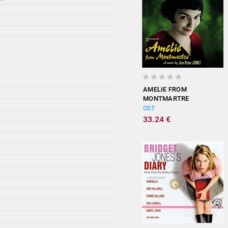
AMELIE FROM
MONTMARTRE
(ORIGINAL
OST
SOUNDTRACK)
33.24 €