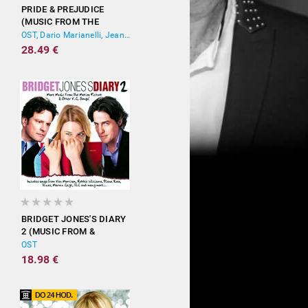
PRIDE & PREJUDICE
(MUSIC FROM THE
MOTION PICTURE)
OST, Dario Marianelli, Jean-Yves Thibaudet
28.49 €
BRIDGET JONES'S DIARY
2 (MUSIC FROM &
INSPIRED BY THE
OST
MOTION PICTURE)
18.98 €