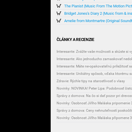
The Pianist (Music From The Motion Pict
Bridget Jones's Diary 2 (Music from & in
Amelie from Montmartre (Original Sound
ČLÁNKY A RECENZIE
Interesante: Zvážte vaše možnosti a skúste si 
Interesante: Ako jednoducho zamaskovať nedok
Interesante: Máte ne-opakovateľnú príležitosť 
Zdravie: Rýchle tipy na starostlivosť o vlasy
Novinky: NOVINKA! Peter Lipa: Podobnosť čist
Správy z domova: Na čo si dať pozor pri drevo
Novinky: Osobnosť Jiřího Maláska pripomenie 3
Správy z domova: Ceny nehnuteľností poskočili