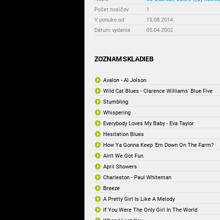
Počet nosičov
:
1
V ponuke od
:
15.08.2014
Dátum vydania
:
05.04.2002
ZOZNAM SKLADIEB
Avalon - Al Jolson
Wild Cat Blues - Clarence Williams' Blue Five
Stumbling
Whispering
Everybody Loves My Baby - Eva Taylor
Hesitation Blues
How Ya Gonna Keep 'Em Down On The Farm?
Ain't We Got Fun
April Showers
Charleston - Paul Whiteman
Breeze
A Pretty Girl Is Like A Melody
If You Were The Only Girl In The World