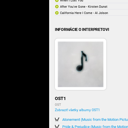
When I Lost You
After You've Gone - Kirsten Dunst
California Here I Come - Al Jolson
INFORMÁCIE O INTERPRETOVI
OST1
OST
Zobraziť všetky albumy OST1
Atonement (Music from the Motion Pictu
Pride & Prejudice (Music from the Motion