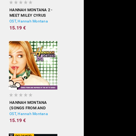
HANNAH MONTANA 2 -
MEET MILEY CYRUS
OST, Hannah Montana
15.19 €
HANNAH MONTANA
(SONGS FROM AND
INSPIRED BY THE HIT TV
OST, Hannah Montana
SERIES)
15.19 €