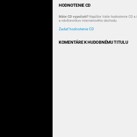
HODNOTENIE CD
Máte CD vypočuté?
Napíšte Vaše hodnotenie CD a i
a návštevníkov internetového obchodu.
Zadať hodnotenie CD
KOMENTÁRE K HUDOBNÉMU TITULU