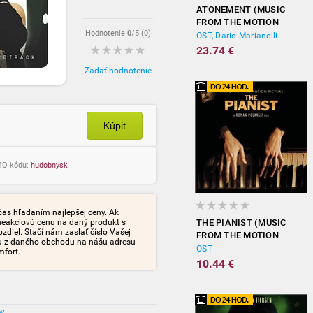
ATONEMENT (MUSIC
FROM THE MOTION
Hodnotenie
0
/5 (
0
)
PICTURE)
OST, Dario Marianelli
23.74 €
Zadať hodnotenie
Kúpiť
OMO kódu:
hudobnysk
čas hľadaním najlepšej ceny. Ak
neakciovú cenu na daný produkt s
THE PIANIST (MUSIC
iel. Stačí nám zaslať číslo Vašej
FROM THE MOTION
tu z daného obchodu na nášu adresu
PICTURE)
OST
mfort.
10.44 €
ov