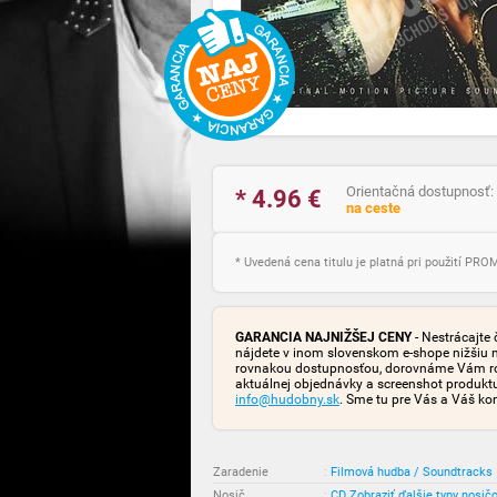
Orientačná dostupnosť:
* 4.96
€
na ceste
* Uvedená cena titulu je platná pri použití PR
GARANCIA NAJNIŽŠEJ CENY
- Nestrácajte 
nájdete v inom slovenskom e-shope nižšiu 
rovnakou dostupnosťou, dorovnáme Vám rozd
aktuálnej objednávky a screenshot produk
info@hudobny.sk
. Sme tu pre Vás a Váš ko
Zaradenie
:
Filmová hudba / Soundtracks
Nosič
:
CD
Zobraziť ďalšie typy nosič