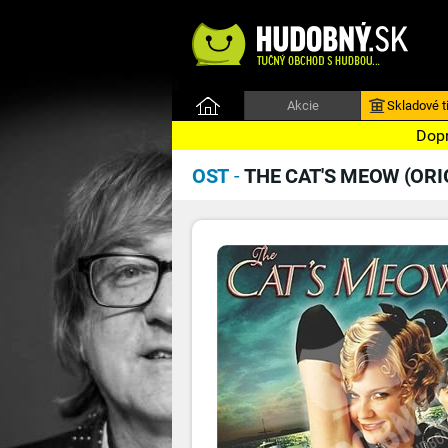
Akcie
Skladové ti
Dopr
OST
-
THE CAT'S MEOW (OR