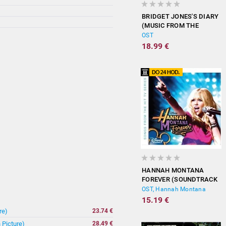
BRIDGET JONES'S DIARY
(MUSIC FROM THE
MOTION PICTURE)
OST
18.99 €
HANNAH MONTANA
FOREVER (SOUNDTRACK
FROM THE TV SERIES)
OST, Hannah Montana
15.19 €
re)
23.74 €
 Picture)
28.49 €