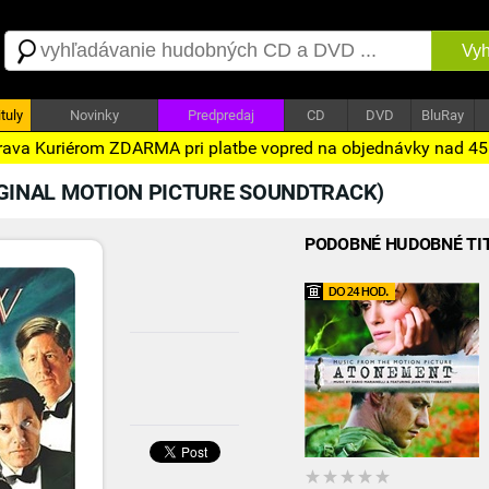
Vyh
tuly
Novinky
Predpredaj
CD
DVD
BluRay
ava Kuriérom ZDARMA pri platbe vopred na objednávky nad 4
IGINAL MOTION PICTURE SOUNDTRACK)
PODOBNÉ HUDOBNÉ TI