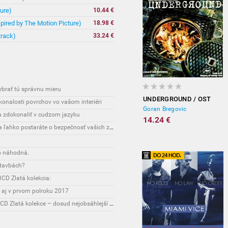
ure)
10.44 €
spired by The Motion Picture)
18.98 €
track)
33.24 €
vybrať tú správnu mieru
UNDERGROUND / OST
onalosti povrchov vo vašom interiéri
Goran Bregovic
sa zdokonaliť v cudzom jazyku
14.24 €
Interesante: Unikátny spôsob, vďaka ktorému sa ľahko postaráte o bezpečnosť vašich zásielok
o náhodná.
stavbách?
CD Zlatá kolekcia:
 aj v prvom polroku 2017
Novinky: Osobnost Jiřího Maláska připomene 3CD Zlatá kolekce – dosud nejobsáhlejší soubor nahrávek legendárního umělce!