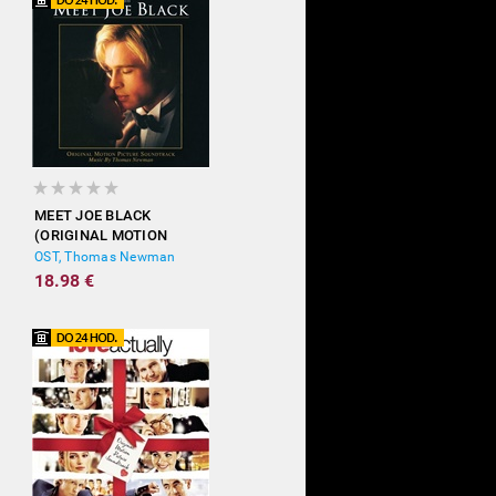
MEET JOE BLACK
(ORIGINAL MOTION
PICTURE SOUNDTRACK)
OST, Thomas Newman
18.98 €