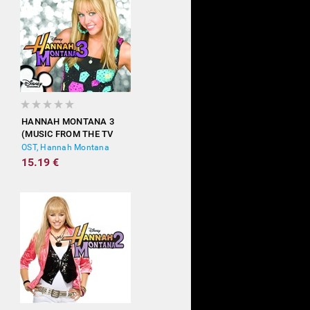
HANNAH MONTANA 3
(MUSIC FROM THE TV
SHOW)
OST, Hannah Montana
15.19 €