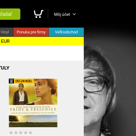
ľadať
Môj účet
Vinyl
Ponuka pre firmy
Veľkoobchod
5 EUR
TULY