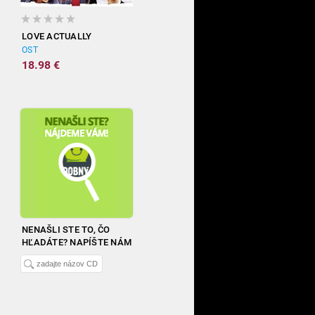
LOVE ACTUALLY
OST
18.98 €
NENAŠLI STE TO, ČO
HĽADÁTE? NAPÍŠTE NÁM