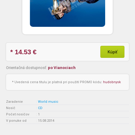
* 14.53
€
Kúpiť
Orientačná dostupnosť:
po Vianociach
* Uvedená cena titulu je platná pri použití PROMO kódu:
hudobnysk
Zaradenie
:
World music
Nosič
:
CD
Počet nosičov
:
1
V ponuke od
:
15.08.2014