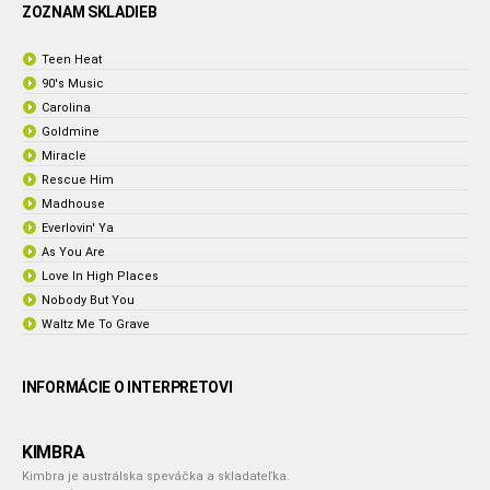
ZOZNAM SKLADIEB
Teen Heat
90's Music
Carolina
Goldmine
Miracle
Rescue Him
Madhouse
Everlovin' Ya
As You Are
Love In High Places
Nobody But You
Waltz Me To Grave
INFORMÁCIE O INTERPRETOVI
KIMBRA
Kimbra je austrálska speváčka a skladateľka.