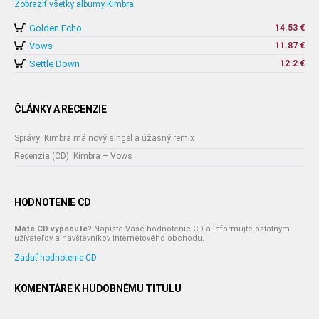
Zobraziť všetky albumy Kimbra
Golden Echo
14.53 €
Vows
11.87 €
Settle Down
12.2 €
ČLÁNKY A RECENZIE
Správy: Kimbra má nový singel a úžasný remix
Recenzia (CD): Kimbra – Vows
HODNOTENIE CD
Máte CD vypočuté?
Napíšte Vaše hodnotenie CD a informujte ostatným
užívateľov a návštevníkov internetového obchodu.
Zadať hodnotenie CD
KOMENTÁRE K HUDOBNÉMU TITULU