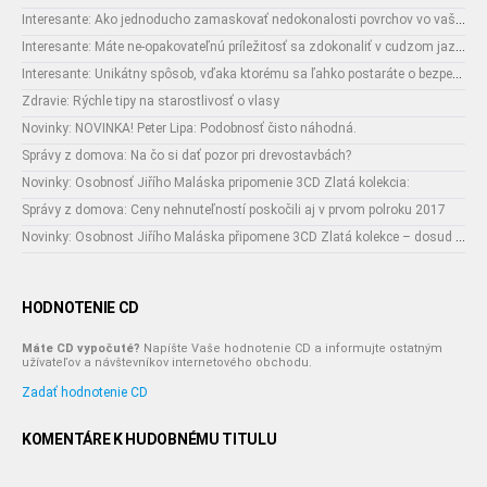
Interesante: Ako jednoducho zamaskovať nedokonalosti povrchov vo vašom interiéri
Interesante: Máte ne-opakovateľnú príležitosť sa zdokonaliť v cudzom jazyku
Interesante: Unikátny spôsob, vďaka ktorému sa ľahko postaráte o bezpečnosť vašich zásielok
Zdravie: Rýchle tipy na starostlivosť o vlasy
Novinky: NOVINKA! Peter Lipa: Podobnosť čisto náhodná.
Správy z domova: Na čo si dať pozor pri drevostavbách?
Novinky: Osobnosť Jiřího Maláska pripomenie 3CD Zlatá kolekcia:
Správy z domova: Ceny nehnuteľností poskočili aj v prvom polroku 2017
Novinky: Osobnost Jiřího Maláska připomene 3CD Zlatá kolekce – dosud nejobsáhlejší soubor nahrávek legendárního umělce!
HODNOTENIE CD
Máte CD vypočuté?
Napíšte Vaše hodnotenie CD a informujte ostatným
užívateľov a návštevníkov internetového obchodu.
Zadať hodnotenie CD
KOMENTÁRE K HUDOBNÉMU TITULU