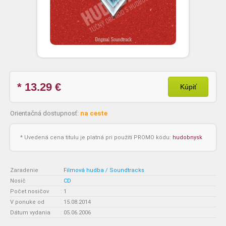
* 13.29
€
Kúpiť
Orientačná dostupnosť:
na ceste
* Uvedená cena titulu je platná pri použití PROMO kódu:
hudobnysk
Zaradenie
:
Filmová hudba / Soundtracks
Nosič
:
CD
Počet nosičov
:
1
V ponuke od
:
15.08.2014
Dátum vydania
:
05.06.2006