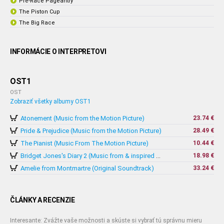
Pre-Race Pageantry
The Piston Cup
The Big Race
INFORMÁCIE O INTERPRETOVI
OST1
OST
Zobraziť všetky albumy OST1
Atonement (Music from the Motion Picture)
23.74 €
Pride & Prejudice (Music from the Motion Picture)
28.49 €
The Pianist (Music From The Motion Picture)
10.44 €
18.98 €
Bridget Jones's Diary 2 (Music from & inspired by The Motion Picture)
Amelie from Montmartre (Original Soundtrack)
33.24 €
ČLÁNKY A RECENZIE
Interesante: Zvážte vaše možnosti a skúste si vybrať tú správnu mieru