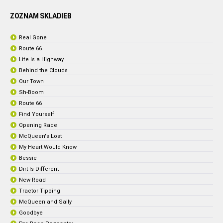
ZOZNAM SKLADIEB
Real Gone
Route 66
Life Is a Highway
Behind the Clouds
Our Town
Sh-Boom
Route 66
Find Yourself
Opening Race
McQueen's Lost
My Heart Would Know
Bessie
Dirt Is Different
New Road
Tractor Tipping
McQueen and Sally
Goodbye