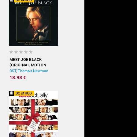
MEET JOE BLACK
(ORIGINAL MOTION
PICTURE SOUNDTRACK)
OST, Thomas Newman
18.98 €