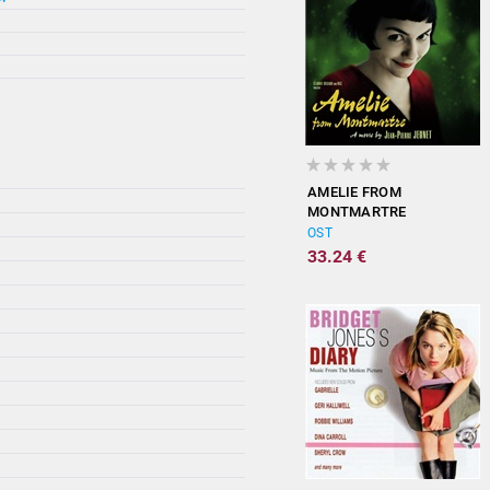
AMELIE FROM
MONTMARTRE
(ORIGINAL
OST
SOUNDTRACK)
33.24 €