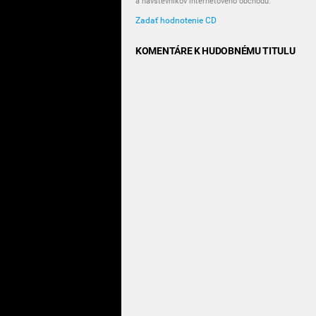
a návštevníkov internetového obchodu.
Zadať hodnotenie CD
KOMENTÁRE K HUDOBNÉMU TITULU