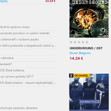
track)
33.24 €
vybrať tú správnu mieru
onalosti povrchov vo vašom interiéri
sa zdokonaliť v cudzom jazyku
Interesante: Unikátny spôsob, vďaka ktorému sa ľahko postaráte o bezpečnosť vašich zásielok
UNDERGROUND / OST
Goran Bregovic
14.24 €
o náhodná.
stavbách?
CD Zlatá kolekcia:
 aj v prvom polroku 2017
Novinky: Osobnost Jiřího Maláska připomene 3CD Zlatá kolekce – dosud nejobsáhlejší soubor nahrávek legendárního umělce!
nformujte ostatným užívateľov