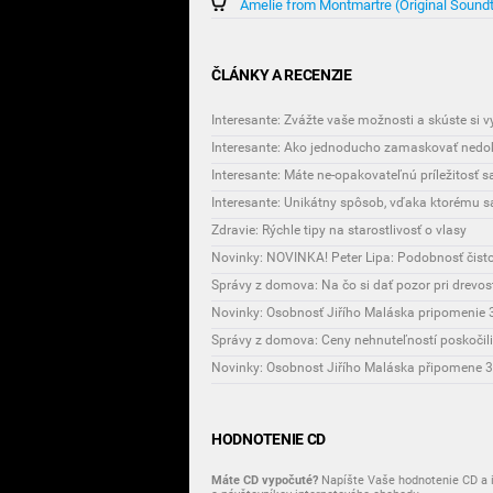
Amelie from Montmartre (Original Sound
ČLÁNKY A RECENZIE
Interesante: Zvážte vaše možnosti a skúste si 
Interesante: Ako jednoducho zamaskovať nedok
Interesante: Máte ne-opakovateľnú príležitosť 
Zdravie: Rýchle tipy na starostlivosť o vlasy
Novinky: NOVINKA! Peter Lipa: Podobnosť čist
Správy z domova: Na čo si dať pozor pri drevo
Novinky: Osobnosť Jiřího Maláska pripomenie 3
Správy z domova: Ceny nehnuteľností poskočili
HODNOTENIE CD
Máte CD vypočuté?
Napíšte Vaše hodnotenie CD a i