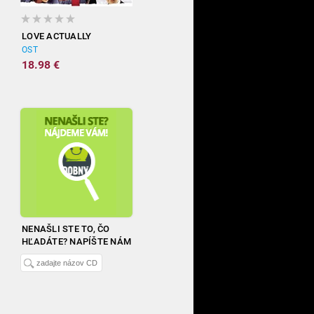
LOVE ACTUALLY
OST
18.98 €
NENAŠLI STE TO, ČO
HĽADÁTE? NAPÍŠTE NÁM