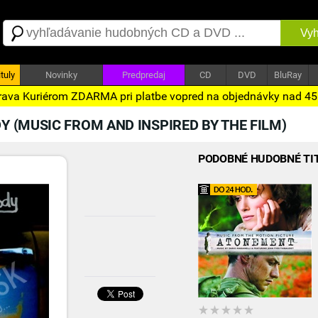
Vyh
tuly
Novinky
Predpredaj
CD
DVD
BluRay
ava Kuriérom ZDARMA pri platbe vopred na objednávky nad 4
 (MUSIC FROM AND INSPIRED BY THE FILM)
PODOBNÉ HUDOBNÉ TI