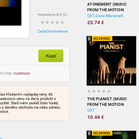
ATONEMENT (MUSIC
FROM THE MOTION
Hodnotenie
0
/5 (
0
)
PICTURE)
OST, Dario Marianelli
23.74 €
Zadať hodnotenie
Kúpiť
OMO kódu:
hudobnysk
čas hľadaním najlepšej ceny. Ak
neakciovú cenu na daný produkt s
THE PIANIST (MUSIC
iel. Stačí nám zaslať číslo Vašej
FROM THE MOTION
tu z daného obchodu na nášu adresu
PICTURE)
OST
mfort.
10.44 €
ov