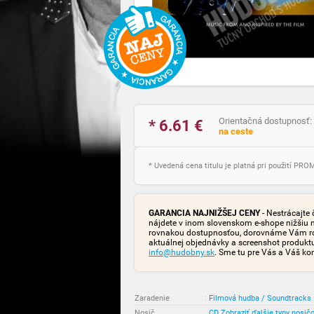
Orientačná dostupnosť:
* 6.61
€
na ceste
* Uvedená cena titulu je platná pri použití PR
GARANCIA NAJNIŽŠEJ CENY
- Nestrácajte 
nájdete v inom slovenskom e-shope nižšiu 
rovnakou dostupnosťou, dorovnáme Vám rozd
aktuálnej objednávky a screenshot produk
info@hudobny.sk
. Sme tu pre Vás a Váš ko
Zaradenie
:
Filmová hudba / Soundtracks
Nosič
:
CD
Zobraziť ďalšie typy nosič