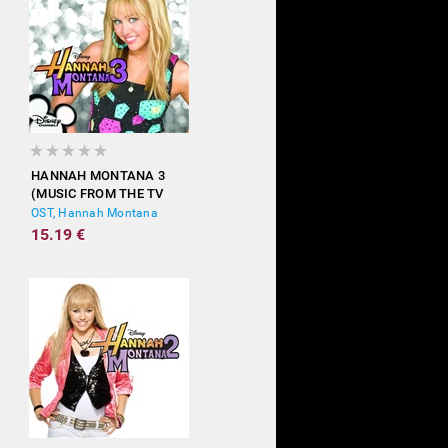
HANNAH MONTANA 3
(MUSIC FROM THE TV
SHOW)
OST, Hannah Montana
15.19 €