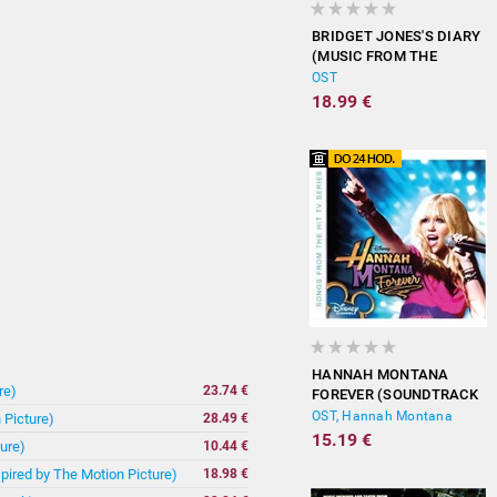
BRIDGET JONES'S DIARY
(MUSIC FROM THE
MOTION PICTURE)
OST
18.99 €
HANNAH MONTANA
re)
23.74 €
FOREVER (SOUNDTRACK
FROM THE TV SERIES)
OST, Hannah Montana
 Picture)
28.49 €
15.19 €
ure)
10.44 €
spired by The Motion Picture)
18.98 €