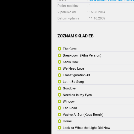
Počet nosičov
:
1
V ponuke od
:
15.08.2014
Dátum vydania
:
11.10.2009
ZOZNAM SKLADIEB
The Cave
Breakdown (Film Version)
Know How
We Need Love
Transfiguration #1
Let It Be Sung
Goodbye
Needles In My Eyes
Window
The Road
Vuelvo Al Sur (Koop Remix)
Home
Look At What the Light Did Now