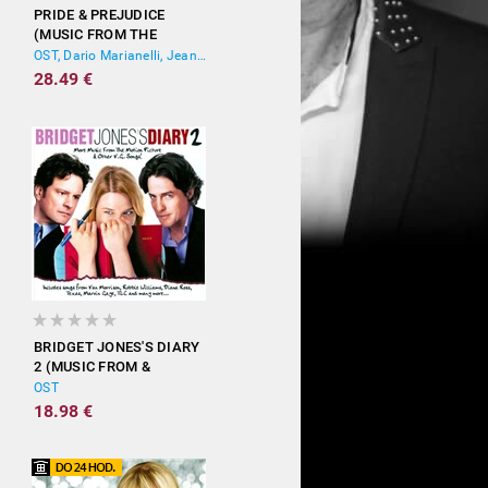
PRIDE & PREJUDICE
(MUSIC FROM THE
MOTION PICTURE)
OST, Dario Marianelli, Jean-Yves Thibaudet
28.49 €
BRIDGET JONES'S DIARY
2 (MUSIC FROM &
INSPIRED BY THE
OST
MOTION PICTURE)
18.98 €