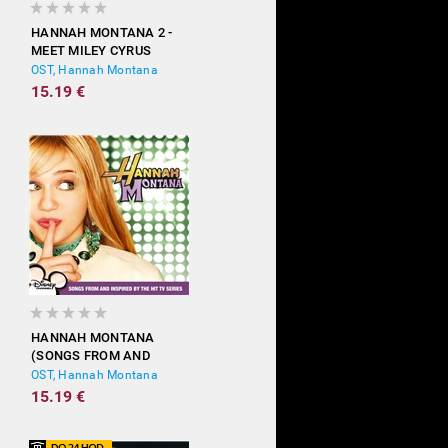
HANNAH MONTANA 2 -
MEET MILEY CYRUS
OST, Hannah Montana
15.19 €
HANNAH MONTANA
(SONGS FROM AND
INSPIRED BY THE HIT TV
OST, Hannah Montana
SERIES)
15.19 €