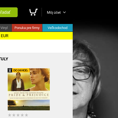
ľadať
Môj účet
Vinyl
Ponuka pre firmy
Veľkoobchod
5 EUR
TULY