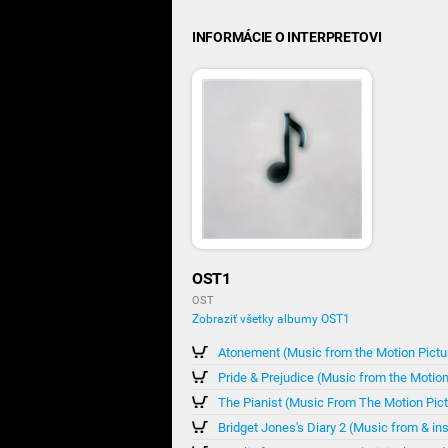
INFORMÁCIE O INTERPRETOVI
OST1
OST
Zobraziť všetky albumy OST1
Atonement (Music from the Motion Pictu
Pride & Prejudice (Music from the Motion
The Pianist (Music From The Motion Pict
Bridget Jones's Diary 2 (Music from & in