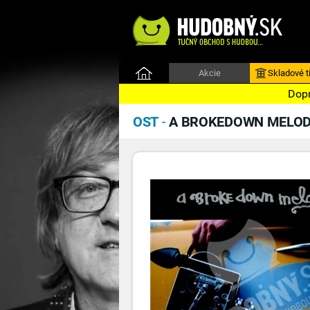
Akcie
Skladové ti
Dopr
OST
-
A BROKEDOWN MELODY