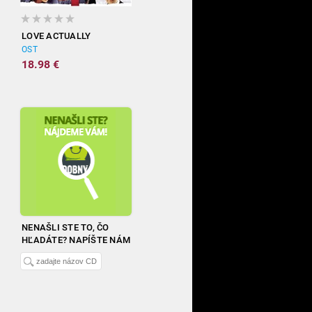
LOVE ACTUALLY
OST
18.98 €
NENAŠLI STE TO, ČO
HĽADÁTE? NAPÍŠTE NÁM