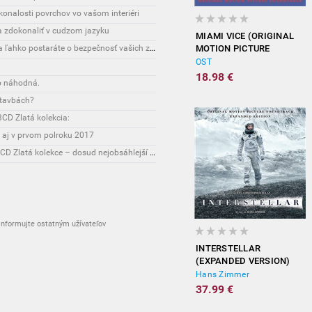
onalosti povrchov vo vašom interiéri
sa zdokonaliť v cudzom jazyku
MIAMI VICE (ORIGINAL
Interesante: Unikátny spôsob, vďaka ktorému sa ľahko postaráte o bezpečnosť vašich zásielok
MOTION PICTURE
SOUNDTRACK)
OST
18.98 €
o náhodná.
stavbách?
CD Zlatá kolekcia:
 aj v prvom polroku 2017
Novinky: Osobnost Jiřího Maláska připomene 3CD Zlatá kolekce – dosud nejobsáhlejší soubor nahrávek legendárního umělce!
nformujte ostatným užívateľov
INTERSTELLAR
(EXPANDED VERSION)
Hans Zimmer
37.99 €