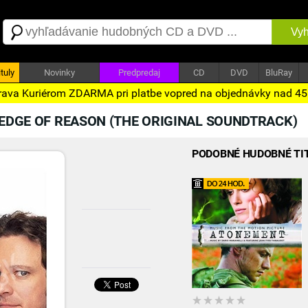
Vyh
tuly
Novinky
Predpredaj
CD
DVD
BluRay
ava Kuriérom ZDARMA pri platbe vopred na objednávky nad 4
 EDGE OF REASON (THE ORIGINAL SOUNDTRACK)
PODOBNÉ HUDOBNÉ TI