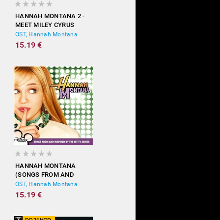
HANNAH MONTANA 2 -
MEET MILEY CYRUS
OST, Hannah Montana
15.19 €
HANNAH MONTANA
(SONGS FROM AND
INSPIRED BY THE HIT TV
OST, Hannah Montana
SERIES)
15.19 €