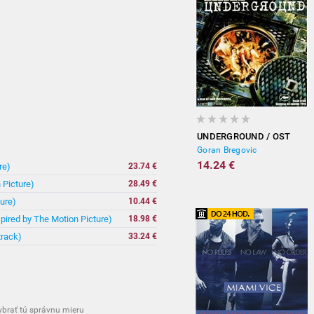
UNDERGROUND / OST
Goran Bregovic
14.24 €
re)
23.74 €
 Picture)
28.49 €
ure)
10.44 €
spired by The Motion Picture)
18.98 €
track)
33.24 €
vybrať tú správnu mieru