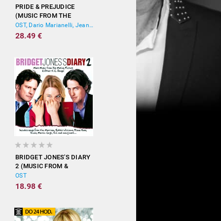
PRIDE & PREJUDICE
(MUSIC FROM THE
MOTION PICTURE)
OST, Dario Marianelli, Jean-Yves Thibaudet
28.49 €
BRIDGET JONES'S DIARY
2 (MUSIC FROM &
INSPIRED BY THE
OST
MOTION PICTURE)
18.98 €