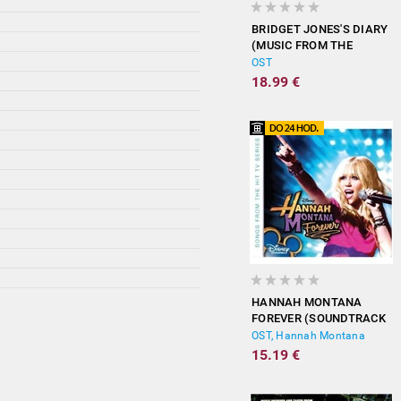
BRIDGET JONES'S DIARY
(MUSIC FROM THE
MOTION PICTURE)
OST
18.99 €
HANNAH MONTANA
FOREVER (SOUNDTRACK
FROM THE TV SERIES)
OST, Hannah Montana
15.19 €