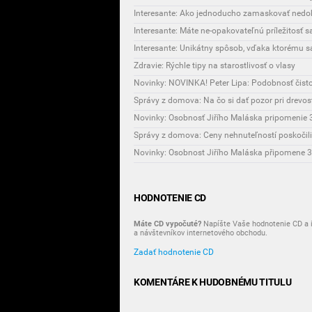
Interesante: Ako jednoducho zamaskovať nedok
Interesante: Máte ne-opakovateľnú príležitosť 
Zdravie: Rýchle tipy na starostlivosť o vlasy
Novinky: NOVINKA! Peter Lipa: Podobnosť čist
Správy z domova: Na čo si dať pozor pri drevo
Novinky: Osobnosť Jiřího Maláska pripomenie 3
Správy z domova: Ceny nehnuteľností poskočili
HODNOTENIE CD
Máte CD vypočuté?
Napíšte Vaše hodnotenie CD a i
a návštevníkov internetového obchodu.
Zadať hodnotenie CD
KOMENTÁRE K HUDOBNÉMU TITULU