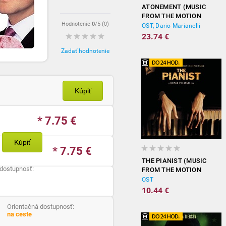
ATONEMENT (MUSIC
FROM THE MOTION
Hodnotenie
0
/5 (
0
)
PICTURE)
OST, Dario Marianelli
23.74 €
Zadať hodnotenie
Kúpiť
* 7.75
€
Kúpiť
* 7.75
€
THE PIANIST (MUSIC
 dostupnosť:
FROM THE MOTION
PICTURE)
OST
10.44 €
Orientačná dostupnosť:
na ceste