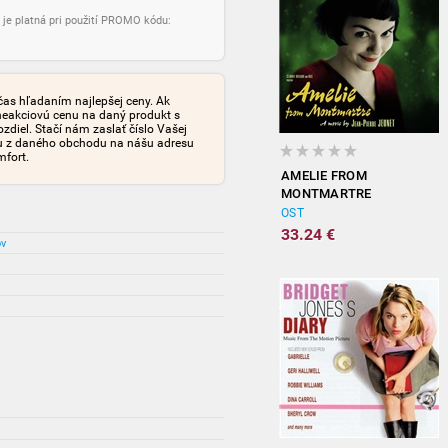
 je platná pri použití PROMO kódu:
čas hľadaním najlepšej ceny. Ak
neakciovú cenu na daný produkt s
iel. Stačí nám zaslať číslo Vašej
tu z daného obchodu na nášu adresu
mfort.
AMELIE FROM
MONTMARTRE
(ORIGINAL
OST
SOUNDTRACK)
33.24 €
ov