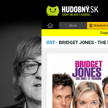
Akcie
Skladové ti
Dopr
OST
-
BRIDGET JONES - THE