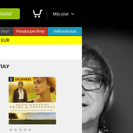
ľadať
Môj účet
Vinyl
Ponuka pre firmy
Veľkoobchod
5 EUR
TULY