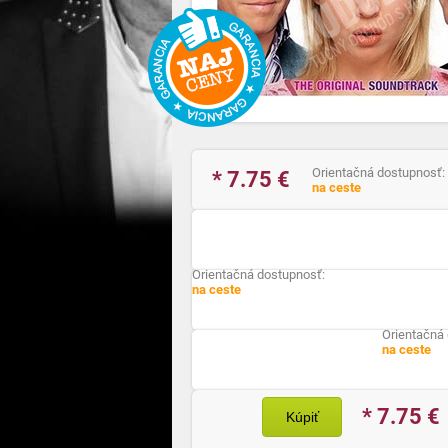
Orientačná dostupnosť:
* 7.75
€
na ceste
Orientačná dostupnosť:
na ceste
Orientačná
na ceste
* 7.75
€
Kúpiť