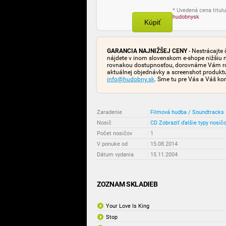
* Uvedená cena titulu
hudobnysk
Kúpiť
GARANCIA NAJNIŽŠEJ CENY
- Nestrácajte 
nájdete v inom slovenskom e-shope nižšiu 
rovnakou dostupnosťou, dorovnáme Vám rozd
aktuálnej objednávky a screenshot produk
info@hudobny.sk
. Sme tu pre Vás a Váš ko
Zaradenie
:
Filmová hudba / Soundtracks
Nosič
:
CD
Zobraziť ďalšie typy nosič
Počet nosičov
:
1
V ponuke od
:
15.08.2014
Dátum vydania
:
15.11.2004
ZOZNAM SKLADIEB
Your Love Is King
Stop