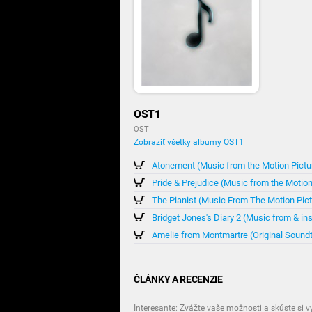
OST1
OST
Zobraziť všetky albumy OST1
Atonement (Music from the Motion Pictu
Pride & Prejudice (Music from the Motion
The Pianist (Music From The Motion Pict
Bridget Jones's Diary 2 (Music from & in
Amelie from Montmartre (Original Sound
ČLÁNKY A RECENZIE
Interesante: Zvážte vaše možnosti a skúste si 