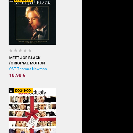
MEET JOE BLACK
(ORIGINAL MOTION
PICTURE SOUNDTRACK)
OST, Thomas Newman
18.98 €