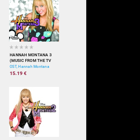
HANNAH MONTANA 3
(MUSIC FROM THE TV
SHOW)
OST, Hannah Montana
15.19 €