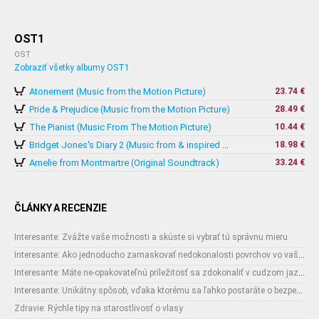
OST1
OST
Zobraziť všetky albumy OST1
Atonement (Music from the Motion Picture)
23.74 €
Pride & Prejudice (Music from the Motion Picture)
28.49 €
The Pianist (Music From The Motion Picture)
10.44 €
18.98 €
Bridget Jones's Diary 2 (Music from & inspired by The Motion Picture)
Amelie from Montmartre (Original Soundtrack)
33.24 €
ČLÁNKY A RECENZIE
Interesante: Zvážte vaše možnosti a skúste si vybrať tú správnu mieru
Interesante: Ako jednoducho zamaskovať nedokonalosti povrchov vo vašom interiéri
Interesante: Máte ne-opakovateľnú príležitosť sa zdokonaliť v cudzom jazyku
Interesante: Unikátny spôsob, vďaka ktorému sa ľahko postaráte o bezpečnosť vašich zásielok
Zdravie: Rýchle tipy na starostlivosť o vlasy