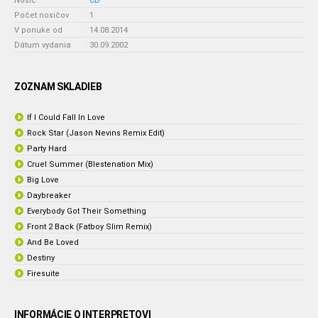
Nosič
:
CD
Počet nosičov
:
1
V ponuke od
:
14.08.2014
Dátum vydania
:
30.09.2002
ZOZNAM SKLADIEB
If I Could Fall In Love
Rock Star (Jason Nevins Remix Edit)
Party Hard
Cruel Summer (Blestenation Mix)
Big Love
Daybreaker
Everybody Got Their Something
Front 2 Back (Fatboy Slim Remix)
And Be Loved
Destiny
Firesuite
INFORMÁCIE O INTERPRETOVI