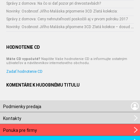
Správy z domova: Na čo si dať pozor pri drevostavbách?
Novinky: Osobnosť Jiřího Maláska pripomenie 3CD Zlatá kolekcia:
Správy z domova: Ceny nehnuteľností poskočili aj v prvom polroku 2017
Novinky: Osobnost Jiřího Maláska připomene 3CD Zlatá kolekce – dosud nejobsáhlejší soubor nahrávek legendárního umělce!
HODNOTENIE CD
Máte CD vypočuté?
Napíšte Vaše hodnotenie CD a informujte ostatným
užívateľov a návštevníkov internetového obchodu.
Zadať hodnotenie CD
KOMENTÁRE K HUDOBNÉMU TITULU
Podmienky predaja
Kontakty
Ponuka pre firmy