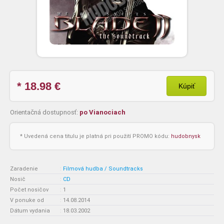
* 18.98
€
Kúpiť
Orientačná dostupnosť:
po Vianociach
* Uvedená cena titulu je platná pri použití PROMO kódu:
hudobnysk
Zaradenie
:
Filmová hudba / Soundtracks
Nosič
:
CD
Počet nosičov
:
1
V ponuke od
:
14.08.2014
Dátum vydania
:
18.03.2002