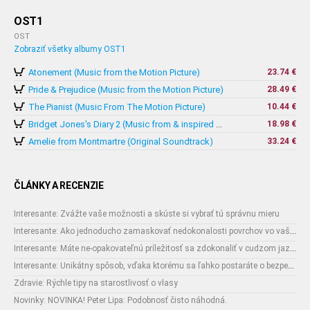
OST1
OST
Zobraziť všetky albumy OST1
Atonement (Music from the Motion Picture)
23.74 €
Pride & Prejudice (Music from the Motion Picture)
28.49 €
The Pianist (Music From The Motion Picture)
10.44 €
18.98 €
Bridget Jones's Diary 2 (Music from & inspired by The Motion Picture)
Amelie from Montmartre (Original Soundtrack)
33.24 €
ČLÁNKY A RECENZIE
Interesante: Zvážte vaše možnosti a skúste si vybrať tú správnu mieru
Interesante: Ako jednoducho zamaskovať nedokonalosti povrchov vo vašom interiéri
Interesante: Máte ne-opakovateľnú príležitosť sa zdokonaliť v cudzom jazyku
Interesante: Unikátny spôsob, vďaka ktorému sa ľahko postaráte o bezpečnosť vašich zásielok
Zdravie: Rýchle tipy na starostlivosť o vlasy
Novinky: NOVINKA! Peter Lipa: Podobnosť čisto náhodná.