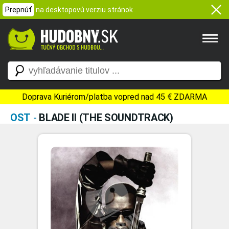
Prepnúť
na desktopovú verziu stránok
Doprava Kuriérom/platba vopred nad 45 € ZDARMA
OST
-
BLADE II (THE SOUNDTRACK)