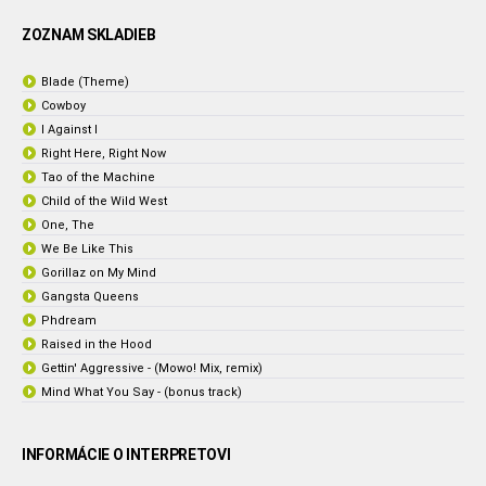
ZOZNAM SKLADIEB
Blade (Theme)
Cowboy
I Against I
Right Here, Right Now
Tao of the Machine
Child of the Wild West
One, The
We Be Like This
Gorillaz on My Mind
Gangsta Queens
Phdream
Raised in the Hood
Gettin' Aggressive - (Mowo! Mix, remix)
Mind What You Say - (bonus track)
INFORMÁCIE O INTERPRETOVI