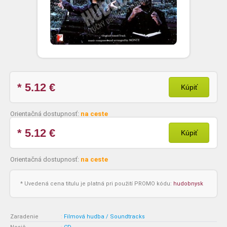
* 5.12
€
Kúpiť
Orientačná dostupnosť:
na ceste
* 5.12
€
Kúpiť
Orientačná dostupnosť:
na ceste
* Uvedená cena titulu je platná pri použití PROMO kódu:
hudobnysk
Zaradenie
:
Filmová hudba / Soundtracks