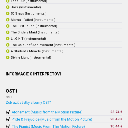
Fade Out (Instrumental)
Jazz (Instrumental)
50 Steps (Instrumental)
Mama I Failed (Instrumental)
The First Touch (Instrumental)
The Bride's Maid (Instrumental)
L.I.G.H.T (Instrumental)
The Colour of Achievement (Instrumental)
A Student's Miracle (Instrumental)
Divine Light (Instrumental)
INFORMÁCIE O INTERPRETOVI
OST1
OST
Zobraziť všetky albumy OST1
Atonement (Music from the Motion Picture)
23.74 €
Pride & Prejudice (Music from the Motion Picture)
28.49 €
The Pianist (Music From The Motion Picture)
10.44 €