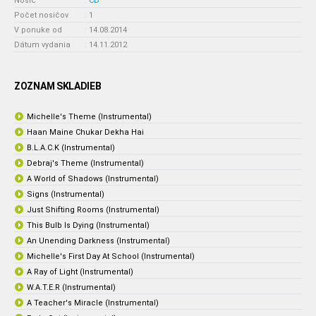
Nosič
:
CD
Počet nosičov
:
1
V ponuke od
:
14.08.2014
Dátum vydania
:
14.11.2012
ZOZNAM SKLADIEB
Michelle's Theme (Instrumental)
Haan Maine Chukar Dekha Hai
B.L.A.C.K (Instrumental)
Debraj's Theme (Instrumental)
A World of Shadows (Instrumental)
Signs (Instrumental)
Just Shifting Rooms (Instrumental)
This Bulb Is Dying (Instrumental)
An Unending Darkness (Instrumental)
Michelle's First Day At School (Instrumental)
A Ray of Light (Instrumental)
W.A.T.E.R (Instrumental)
A Teacher's Miracle (Instrumental)