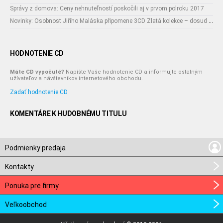
Správy z domova: Ceny nehnuteľností poskočili aj v prvom polroku 2017
Novinky: Osobnost Jiřího Maláska připomene 3CD Zlatá kolekce – dosud nejobsáhlejší soubor nahrávek legendárního umělce!
HODNOTENIE CD
Máte CD vypočuté?
Napíšte Vaše hodnotenie CD a informujte ostatným
užívateľov a návštevníkov internetového obchodu.
Zadať hodnotenie CD
KOMENTÁRE K HUDOBNÉMU TITULU
Podmienky predaja
Kontakty
Ponuka pre firmy
Veľkoobchod