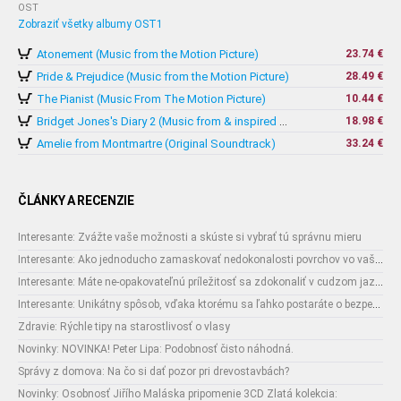
OST
Zobraziť všetky albumy OST1
Atonement (Music from the Motion Picture)
23.74 €
Pride & Prejudice (Music from the Motion Picture)
28.49 €
The Pianist (Music From The Motion Picture)
10.44 €
18.98 €
Bridget Jones's Diary 2 (Music from & inspired by The Motion Picture)
Amelie from Montmartre (Original Soundtrack)
33.24 €
ČLÁNKY A RECENZIE
Interesante: Zvážte vaše možnosti a skúste si vybrať tú správnu mieru
Interesante: Ako jednoducho zamaskovať nedokonalosti povrchov vo vašom interiéri
Interesante: Máte ne-opakovateľnú príležitosť sa zdokonaliť v cudzom jazyku
Interesante: Unikátny spôsob, vďaka ktorému sa ľahko postaráte o bezpečnosť vašich zásielok
Zdravie: Rýchle tipy na starostlivosť o vlasy
Novinky: NOVINKA! Peter Lipa: Podobnosť čisto náhodná.
Správy z domova: Na čo si dať pozor pri drevostavbách?
Novinky: Osobnosť Jiřího Maláska pripomenie 3CD Zlatá kolekcia: