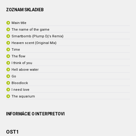
ZOZNAM SKLADIEB
Main title
The name of the game
Smartbomb (Plump Dj's Remix)
Heaven scent (Original Mix)
Time
The flow
I think of you
Hell above water
Go
Bloodlock
I need love
The aquarium
INFORMÁCIE O INTERPRETOVI
OST1