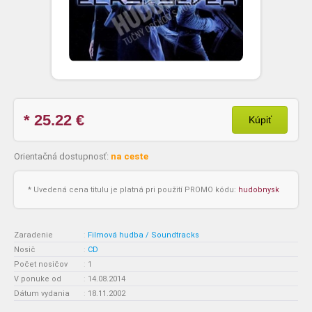
* 25.22
€
Kúpiť
Orientačná dostupnosť:
na ceste
* Uvedená cena titulu je platná pri použití PROMO kódu:
hudobnysk
Zaradenie
:
Filmová hudba / Soundtracks
Nosič
:
CD
Počet nosičov
:
1
V ponuke od
:
14.08.2014
Dátum vydania
:
18.11.2002