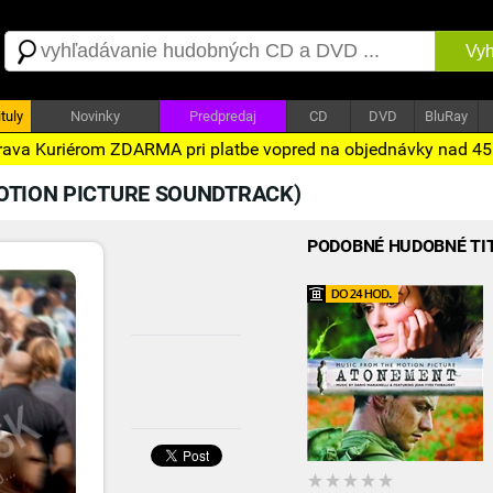
Vyh
tuly
Novinky
Predpredaj
CD
DVD
BluRay
ava Kuriérom ZDARMA pri platbe vopred na objednávky nad 4
OTION PICTURE SOUNDTRACK)
PODOBNÉ HUDOBNÉ TI