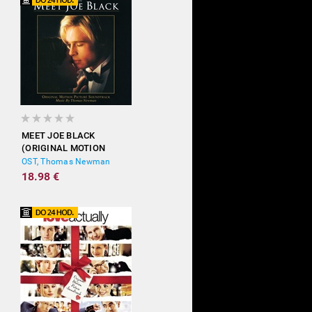
MEET JOE BLACK
(ORIGINAL MOTION
PICTURE SOUNDTRACK)
OST, Thomas Newman
18.98 €