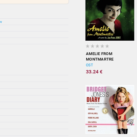
ov
AMELIE FROM
MONTMARTRE
(ORIGINAL
OST
SOUNDTRACK)
33.24 €