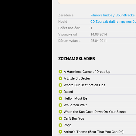
Zaradenie
:
Filmová hudba / Soundtracks
Nosič
:
CD
Zobraziť ďalšie typy nosič
Počet nosičov
:
1
V ponuke od
:
14.08.2014
Dátum vydania
:
25.04.2011
ZOZNAM SKLADIEB
A Harmless Game of Dress Up
A Little Bit Better
Where Our Destination Lies
Dazed
Hello I Must Be
While You Wait
When the Sun Goes Down On Your Street
Can't Buy You
Pogo
Arthur's Theme (Best That You Can Do)