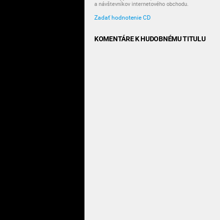
a návštevníkov internetového obchodu.
Zadať hodnotenie CD
KOMENTÁRE K HUDOBNÉMU TITULU