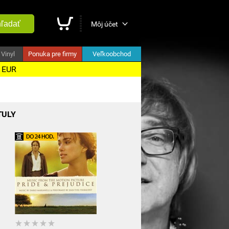
ľadať
Môj účet
Vinyl
Ponuka pre firmy
Veľkoobchod
5 EUR
TULY