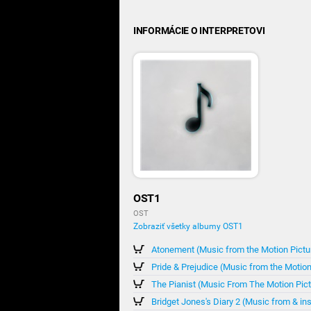
INFORMÁCIE O INTERPRETOVI
OST1
OST
Zobraziť všetky albumy OST1
Atonement (Music from the Motion Pictu
Pride & Prejudice (Music from the Motion
The Pianist (Music From The Motion Pict
Bridget Jones's Diary 2 (Music from & in