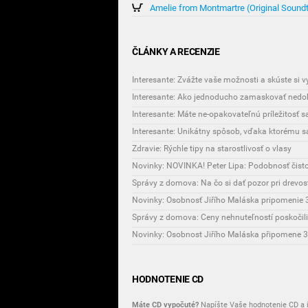
Amelie from Montmartre (Original Sound
ČLÁNKY A RECENZIE
Interesante: Zvážte vaše možnosti a skúste si 
Interesante: Ako jednoducho zamaskovať nedok
Interesante: Máte ne-opakovateľnú príležitosť 
Zdravie: Rýchle tipy na starostlivosť o vlasy
Novinky: NOVINKA! Peter Lipa: Podobnosť čist
Správy z domova: Na čo si dať pozor pri drevo
Novinky: Osobnosť Jiřího Maláska pripomenie 3
Správy z domova: Ceny nehnuteľností poskočili
HODNOTENIE CD
Máte CD vypočuté?
Napíšte Vaše hodnotenie CD a i