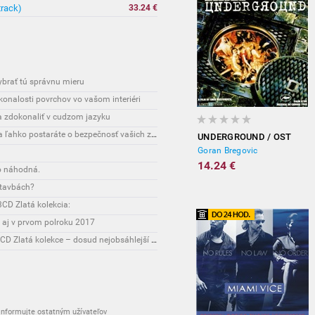
track)
33.24 €
vybrať tú správnu mieru
onalosti povrchov vo vašom interiéri
sa zdokonaliť v cudzom jazyku
Interesante: Unikátny spôsob, vďaka ktorému sa ľahko postaráte o bezpečnosť vašich zásielok
UNDERGROUND / OST
Goran Bregovic
14.24 €
o náhodná.
stavbách?
CD Zlatá kolekcia:
 aj v prvom polroku 2017
Novinky: Osobnost Jiřího Maláska připomene 3CD Zlatá kolekce – dosud nejobsáhlejší soubor nahrávek legendárního umělce!
nformujte ostatným užívateľov