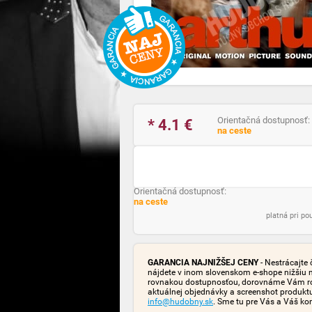
Orientačná dostupnosť:
* 4.1
€
na ceste
Orientačná dostupnosť:
na ceste
platná pri p
GARANCIA NAJNIŽŠEJ CENY
- Nestrácajte 
nájdete v inom slovenskom e-shope nižšiu 
rovnakou dostupnosťou, dorovnáme Vám rozd
aktuálnej objednávky a screenshot produk
info@hudobny.sk
. Sme tu pre Vás a Váš ko