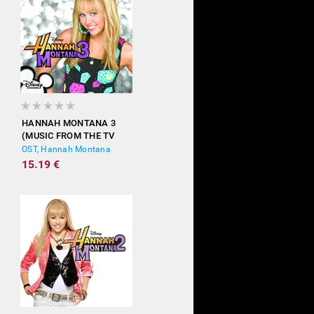
HANNAH MONTANA 3
(MUSIC FROM THE TV
SHOW)
OST, Hannah Montana
15.19 €