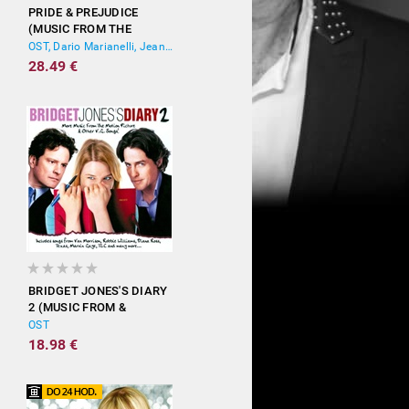
PRIDE & PREJUDICE
(MUSIC FROM THE
MOTION PICTURE)
OST, Dario Marianelli, Jean-Yves Thibaudet
28.49 €
BRIDGET JONES'S DIARY
2 (MUSIC FROM &
INSPIRED BY THE
OST
MOTION PICTURE)
18.98 €