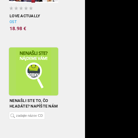
LOVE ACTUALLY
OST
18.98 €
NENAŠLI STE TO, ČO
HĽADÁTE? NAPÍŠTE NÁM