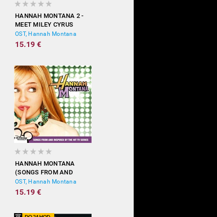
HANNAH MONTANA 2 -
MEET MILEY CYRUS
OST, Hannah Montana
15.19 €
HANNAH MONTANA
(SONGS FROM AND
INSPIRED BY THE HIT TV
OST, Hannah Montana
SERIES)
15.19 €