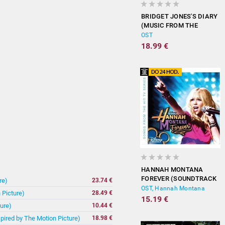
BRIDGET JONES'S DIARY
(MUSIC FROM THE
MOTION PICTURE)
OST
18.99 €
HANNAH MONTANA
FOREVER (SOUNDTRACK
re)
23.74 €
FROM THE TV SERIES)
OST, Hannah Montana
 Picture)
28.49 €
15.19 €
ure)
10.44 €
spired by The Motion Picture)
18.98 €