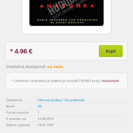
* 4.96
€
Kúpiť
Orientačná dostupnosť:
na ceste
* Uvedená cena titulu je platná pri použití PROMO kódu:
hudobnysk
Zaradenie
:
Filmová hudba / Soundtracks
Nosič
:
CD
Počet nosičov
:
1
V ponuke od
:
14.08.2014
Dátum vydania
:
14.07.1997