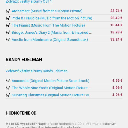
Zobraziť všetky albumy OST1
Atonement (Music from the Motion Picture)
23.74 €
Pride & Prejudice (Music from the Motion Picture)
28.49 €
The Pianist (Music From The Motion Picture)
10.44 €
18.98 €
Bridget Jones's Diary 2 (Music from & inspired by The Motion Picture)
Amelie from Montmartre (Original Soundtrack)
33.24 €
RANDY EDELMAN
-
Zobraziť všetky albumy Randy Edelman
Anaconda (Original Motion Picture Soundtrack)
4.96 €
4.96 €
The Whole Nine Yards (Original Motion Picture Soundtrack)
4.96 €
Surviving Christmas (Original Motion Picture Soundtrack)
HODNOTENIE CD
Máte CD vypočuté?
Napíšte Vaše hodnotenie CD a informujte ostatným
užívateľov a návštevníkov internetového obchodu.