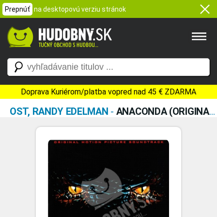
Prepnúť
na desktopovú verziu stránok
Doprava Kuriérom/platba vopred nad 45 € ZDARMA
OST, RANDY EDELMAN
-
ANACONDA (ORIGINAL MOTION PICTURE SOUNDTRACK)