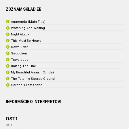
ZOZNAM SKLADIEB
Anaconda (Main Title)
Watching And Waiting
Night Attack
This Must Be Heaven
Down River
Seduction
Travelogue
Baiting The Line
My Beautiful Anna...(Conda)
The Totem's Sacred Ground
Sarone's Last Stand
INFORMÁCIE O INTERPRETOVI
OST1
OST