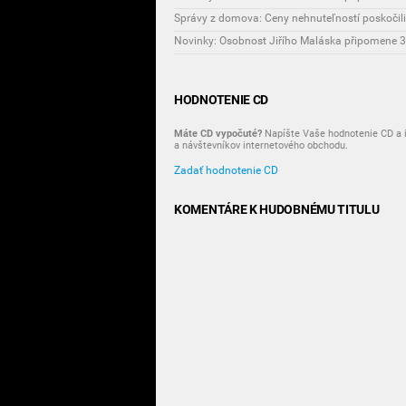
Správy z domova: Ceny nehnuteľností poskočili
HODNOTENIE CD
Máte CD vypočuté?
Napíšte Vaše hodnotenie CD a i
a návštevníkov internetového obchodu.
Zadať hodnotenie CD
KOMENTÁRE K HUDOBNÉMU TITULU