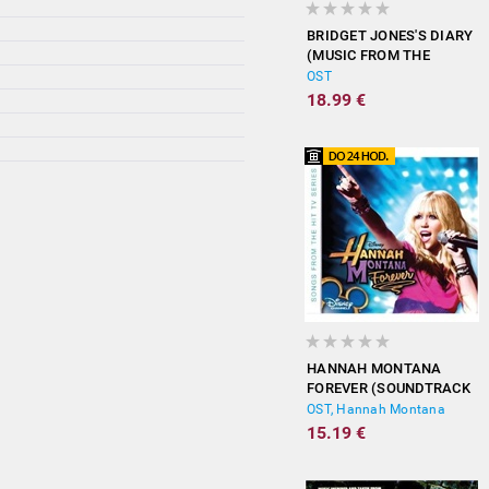
BRIDGET JONES'S DIARY
(MUSIC FROM THE
MOTION PICTURE)
OST
18.99 €
HANNAH MONTANA
FOREVER (SOUNDTRACK
FROM THE TV SERIES)
OST, Hannah Montana
15.19 €