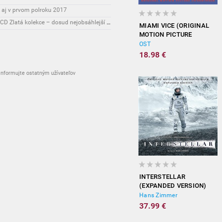
 aj v prvom polroku 2017
Novinky: Osobnost Jiřího Maláska připomene 3CD Zlatá kolekce – dosud nejobsáhlejší soubor nahrávek legendárního umělce!
MIAMI VICE (ORIGINAL
MOTION PICTURE
SOUNDTRACK)
OST
18.98 €
nformujte ostatným užívateľov
INTERSTELLAR
(EXPANDED VERSION)
Hans Zimmer
37.99 €