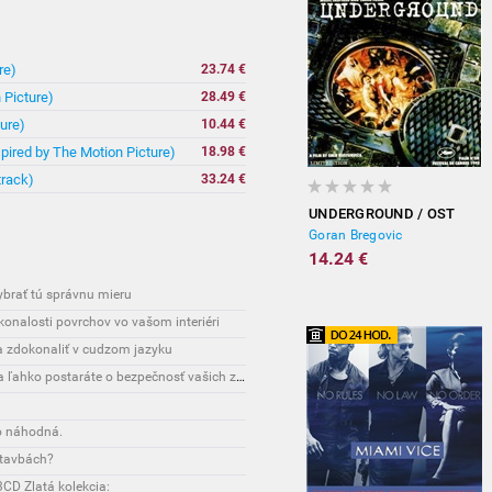
re)
23.74 €
 Picture)
28.49 €
ure)
10.44 €
spired by The Motion Picture)
18.98 €
track)
33.24 €
UNDERGROUND / OST
Goran Bregovic
14.24 €
vybrať tú správnu mieru
onalosti povrchov vo vašom interiéri
sa zdokonaliť v cudzom jazyku
Interesante: Unikátny spôsob, vďaka ktorému sa ľahko postaráte o bezpečnosť vašich zásielok
o náhodná.
stavbách?
CD Zlatá kolekcia: