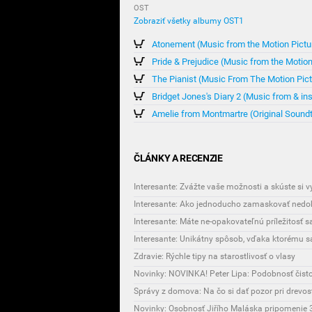
OST
Zobraziť všetky albumy OST1
Atonement (Music from the Motion Pictu
Pride & Prejudice (Music from the Motion
The Pianist (Music From The Motion Pict
Bridget Jones's Diary 2 (Music from & in
Amelie from Montmartre (Original Sound
ČLÁNKY A RECENZIE
Interesante: Zvážte vaše možnosti a skúste si 
Interesante: Ako jednoducho zamaskovať nedok
Interesante: Máte ne-opakovateľnú príležitosť 
Zdravie: Rýchle tipy na starostlivosť o vlasy
Novinky: NOVINKA! Peter Lipa: Podobnosť čist
Správy z domova: Na čo si dať pozor pri drevo
Novinky: Osobnosť Jiřího Maláska pripomenie 3