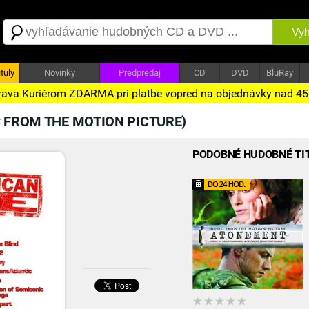
Vyh
tuly
Novinky
Predpredaj
CD
DVD
BluRay
ava Kuriérom ZDARMA pri platbe vopred na objednávky nad 4
C FROM THE MOTION PICTURE)
PODOBNÉ HUDOBNÉ TI