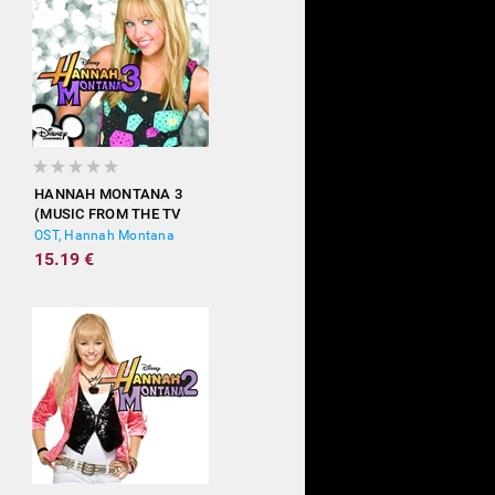
HANNAH MONTANA 3
(MUSIC FROM THE TV
SHOW)
OST, Hannah Montana
15.19 €