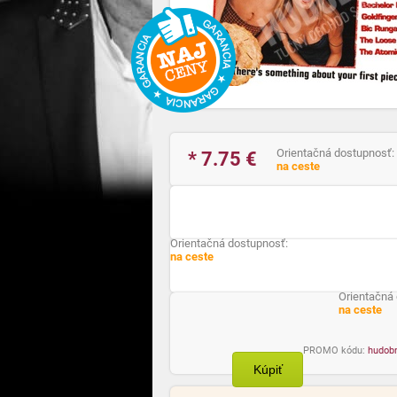
Orientačná dostupnosť:
* 7.75
€
na ceste
Orientačná dostupnosť:
na ceste
Orientačná
na ceste
PROMO kódu:
hudob
Kúpiť