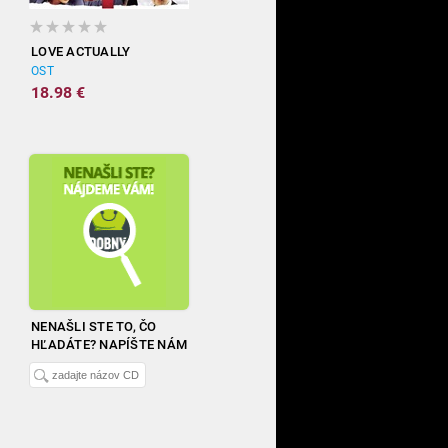
LOVE ACTUALLY
OST
18.98 €
NENAŠLI STE TO, ČO
HĽADÁTE? NAPÍŠTE NÁM