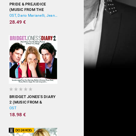
PRIDE & PREJUDICE
(MUSIC FROM THE
MOTION PICTURE)
OST, Dario Marianelli, Jean-Yves Thibaudet
28.49 €
BRIDGET JONES'S DIARY
2 (MUSIC FROM &
INSPIRED BY THE
OST
MOTION PICTURE)
18.98 €