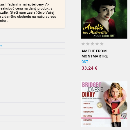
čas hľadaním najlepšej ceny. Ak
neakciovú cenu na daný produkt s
iel. Stačí nám zaslať číslo Vašej
tu z daného obchodu na nášu adresu
mfort.
ov
AMELIE FROM
MONTMARTRE
(ORIGINAL
OST
SOUNDTRACK)
33.24 €