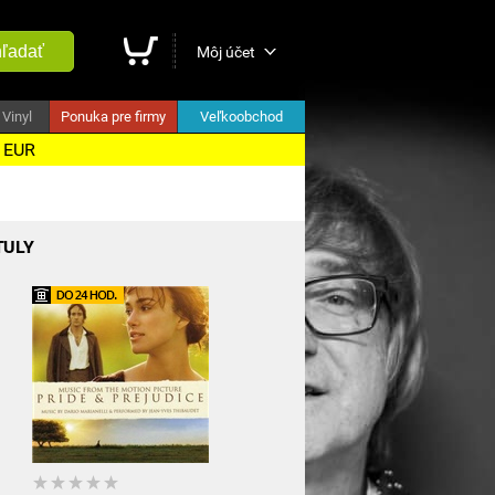
ľadať
Môj účet
Vinyl
Ponuka pre firmy
Veľkoobchod
5 EUR
TULY