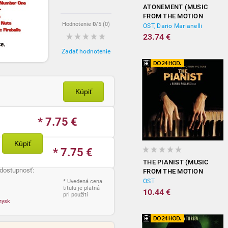
ATONEMENT (MUSIC
FROM THE MOTION
Hodnotenie
0
/5 (
0
)
PICTURE)
OST, Dario Marianelli
23.74 €
Zadať hodnotenie
Kúpiť
* 7.75
€
Kúpiť
* 7.75
€
THE PIANIST (MUSIC
 dostupnosť:
FROM THE MOTION
PICTURE)
OST
* Uvedená cena
titulu je platná
10.44 €
pri použití
nysk