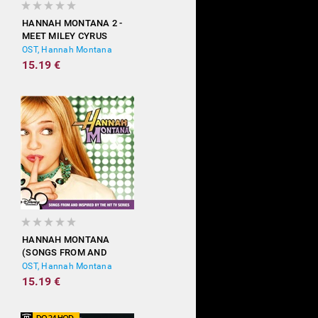
HANNAH MONTANA 2 -
MEET MILEY CYRUS
OST, Hannah Montana
15.19 €
HANNAH MONTANA
(SONGS FROM AND
INSPIRED BY THE HIT TV
OST, Hannah Montana
SERIES)
15.19 €