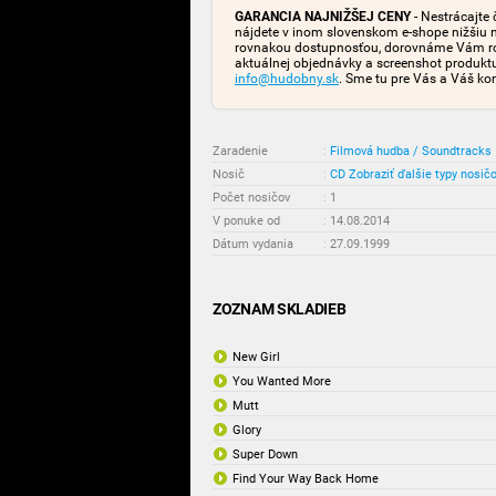
GARANCIA NAJNIŽŠEJ CENY
- Nestrácajte 
nájdete v inom slovenskom e-shope nižšiu 
rovnakou dostupnosťou, dorovnáme Vám rozd
aktuálnej objednávky a screenshot produk
info@hudobny.sk
. Sme tu pre Vás a Váš ko
Zaradenie
:
Filmová hudba / Soundtracks
Nosič
:
CD
Zobraziť ďalšie typy nosič
Počet nosičov
:
1
V ponuke od
:
14.08.2014
Dátum vydania
:
27.09.1999
ZOZNAM SKLADIEB
New Girl
You Wanted More
Mutt
Glory
Super Down
Find Your Way Back Home