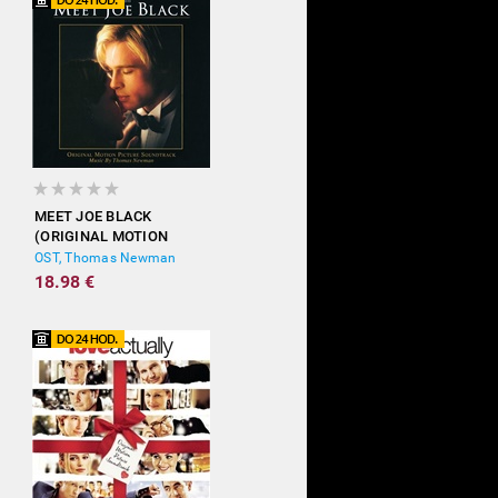
MEET JOE BLACK
(ORIGINAL MOTION
PICTURE SOUNDTRACK)
OST, Thomas Newman
18.98 €