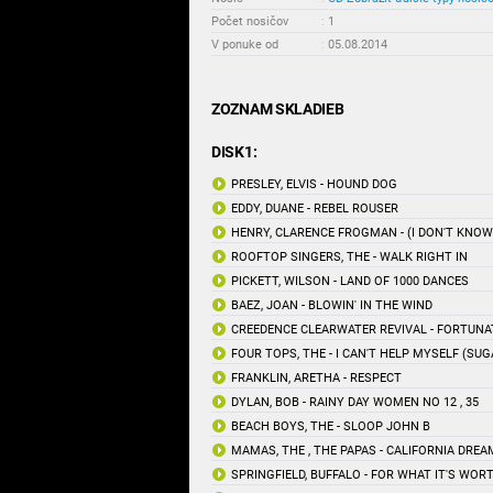
Počet nosičov
:
1
V ponuke od
:
05.08.2014
ZOZNAM SKLADIEB
DISK1:
PRESLEY, ELVIS - HOUND DOG
EDDY, DUANE - REBEL ROUSER
HENRY, CLARENCE FROGMAN - (I DON'T KNO
ROOFTOP SINGERS, THE - WALK RIGHT IN
PICKETT, WILSON - LAND OF 1000 DANCES
BAEZ, JOAN - BLOWIN' IN THE WIND
CREEDENCE CLEARWATER REVIVAL - FORTUNA
FOUR TOPS, THE - I CAN'T HELP MYSELF (SUG
FRANKLIN, ARETHA - RESPECT
DYLAN, BOB - RAINY DAY WOMEN NO 12 , 35
BEACH BOYS, THE - SLOOP JOHN B
MAMAS, THE , THE PAPAS - CALIFORNIA DREA
SPRINGFIELD, BUFFALO - FOR WHAT IT'S WOR