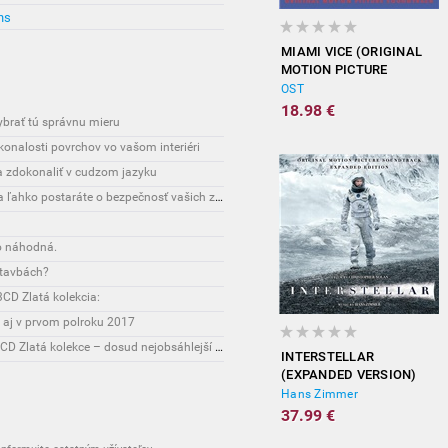
vypredané
ns
vypredané
MIAMI VICE (ORIGINAL
MOTION PICTURE
SOUNDTRACK)
OST
18.98 €
vybrať tú správnu mieru
onalosti povrchov vo vašom interiéri
sa zdokonaliť v cudzom jazyku
Interesante: Unikátny spôsob, vďaka ktorému sa ľahko postaráte o bezpečnosť vašich zásielok
o náhodná.
stavbách?
CD Zlatá kolekcia:
 aj v prvom polroku 2017
Novinky: Osobnost Jiřího Maláska připomene 3CD Zlatá kolekce – dosud nejobsáhlejší soubor nahrávek legendárního umělce!
INTERSTELLAR
(EXPANDED VERSION)
Hans Zimmer
37.99 €