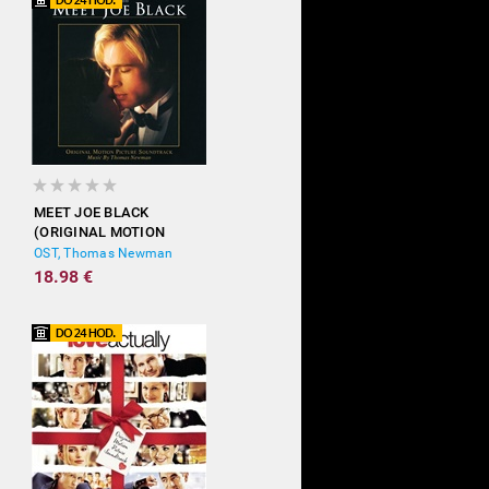
MEET JOE BLACK
(ORIGINAL MOTION
PICTURE SOUNDTRACK)
OST, Thomas Newman
18.98 €