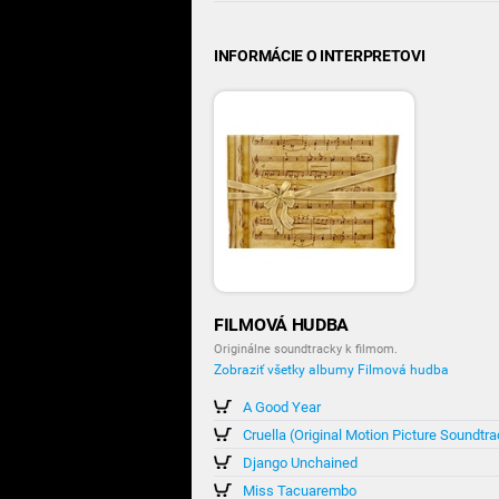
INFORMÁCIE O INTERPRETOVI
FILMOVÁ HUDBA
Originálne soundtracky k filmom.
Zobraziť všetky albumy Filmová hudba
A Good Year
Cruella (Original Motion Picture Soundtr
Django Unchained
Miss Tacuarembo