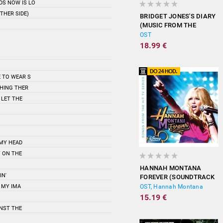
DS NOW IS LO
THER SIDE)
BRIDGET JONES'S DIARY
(MUSIC FROM THE
MOTION PICTURE)
OST
18.99 €
E TO WEAR S
THING THER
 LET THE
 MY HEAD
Y ON THE
HANNAH MONTANA
IN'
FOREVER (SOUNDTRACK
FROM THE TV SERIES)
E MY IMA
OST, Hannah Montana
15.19 €
INST THE