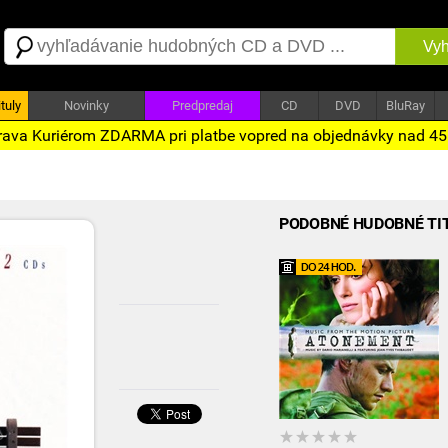
Vyh
tuly
Novinky
Predpredaj
CD
DVD
BluRay
ava Kuriérom ZDARMA pri platbe vopred na objednávky nad 4
PODOBNÉ HUDOBNÉ TI