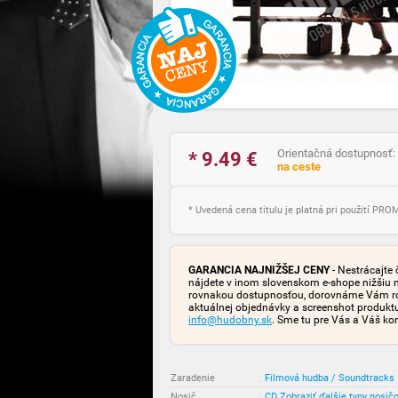
Orientačná dostupnosť:
* 9.49
€
na ceste
* Uvedená cena titulu je platná pri použití PR
GARANCIA NAJNIŽŠEJ CENY
- Nestrácajte 
nájdete v inom slovenskom e-shope nižšiu 
rovnakou dostupnosťou, dorovnáme Vám rozd
aktuálnej objednávky a screenshot produk
info@hudobny.sk
. Sme tu pre Vás a Váš ko
Zaradenie
:
Filmová hudba / Soundtracks
Nosič
:
CD
Zobraziť ďalšie typy nosič