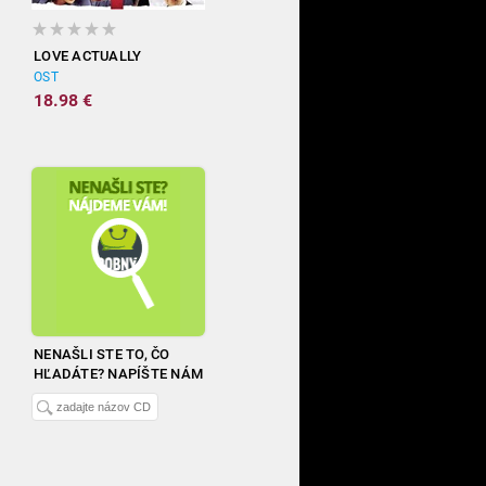
LOVE ACTUALLY
OST
18.98 €
NENAŠLI STE TO, ČO
HĽADÁTE? NAPÍŠTE NÁM