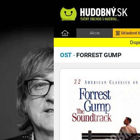
Akcie
Skladové ti
Dopr
OST
-
FORREST GUMP