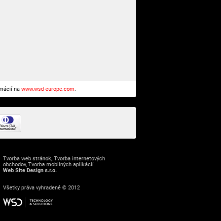
rmácií na
www.wsd-europe.com
.
Tvorba web stránok
,
Tvorba internetových
obchodov
,
Tvorba mobilných aplikácií
Web Site Design s.r.o.
Všetky práva vyhradené © 2012