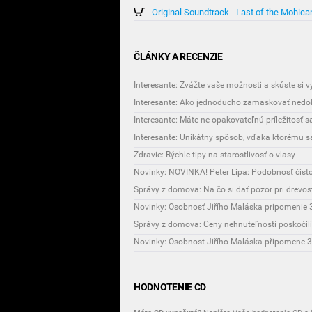
Original Soundtrack - Last of the Mohica
ČLÁNKY A RECENZIE
Interesante: Zvážte vaše možnosti a skúste si 
Interesante: Ako jednoducho zamaskovať nedok
Interesante: Máte ne-opakovateľnú príležitosť 
Zdravie: Rýchle tipy na starostlivosť o vlasy
Novinky: NOVINKA! Peter Lipa: Podobnosť čist
Správy z domova: Na čo si dať pozor pri drevo
Novinky: Osobnosť Jiřího Maláska pripomenie 3
Správy z domova: Ceny nehnuteľností poskočili
HODNOTENIE CD