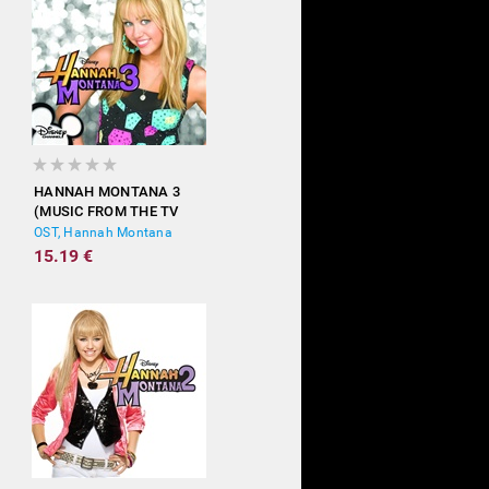
HANNAH MONTANA 3
(MUSIC FROM THE TV
SHOW)
OST, Hannah Montana
15.19 €