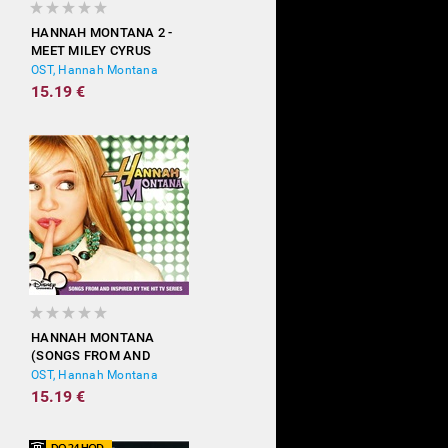
HANNAH MONTANA 2 -
MEET MILEY CYRUS
OST, Hannah Montana
15.19 €
HANNAH MONTANA
(SONGS FROM AND
INSPIRED BY THE HIT TV
OST, Hannah Montana
SERIES)
15.19 €