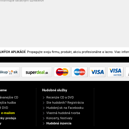
nformujte ostatným užívateľov
LNÝCH APLIKÁCIÍ
. Propagujte svoju firmu, produkt, akciu profesionálne a lacno. Viac info
jeme
Hudobné služby
ávanejšie CD
Recenzie CD a DVD
ejšia hudba
Ste hudobník? Registrácia
é DVD
Hudobný.sk na Facebooku
y e-mailom
Vlastná hudobná tvorba
ky predaja
Koncerty, festivaly
y
Hudobná inzercia