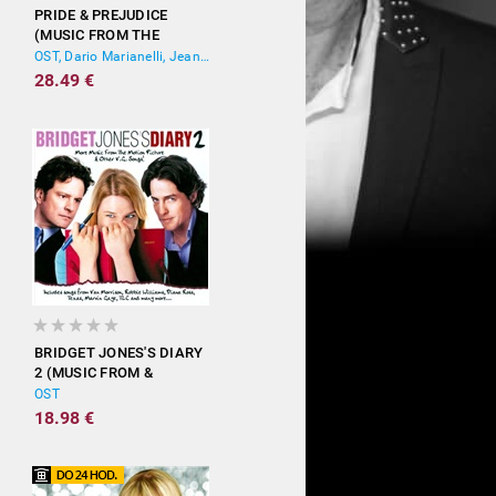
PRIDE & PREJUDICE
(MUSIC FROM THE
MOTION PICTURE)
OST, Dario Marianelli, Jean-Yves Thibaudet
28.49 €
BRIDGET JONES'S DIARY
2 (MUSIC FROM &
INSPIRED BY THE
OST
MOTION PICTURE)
18.98 €