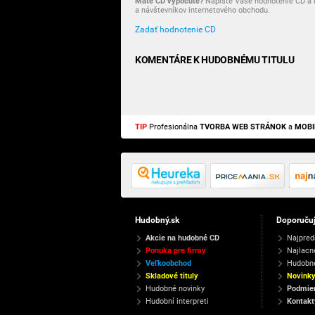
Máte CD vypočuté?
Napíšte Vaše hodnotenie CD a i
a návštevníkov internetového obchodu.
Zadať hodnotenie CD
KOMENTÁRE K HUDOBNÉMU TITULU
TIP
Profesionálna
TVORBA WEB STRÁNOK
a
MOBI
Hudobný.sk
Doporuču
Akcie na hudobné CD
Najpred
Ponuka pre firmy
Najlacn
Veľkoobchod
Hudobn
Skladové tituly
Novink
Hudobné novinky
Podmien
Hudobní interpreti
Kontakt