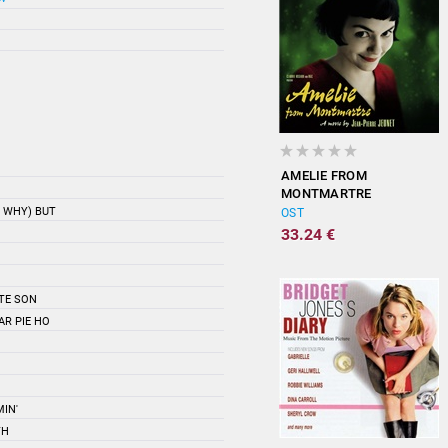
AMELIE FROM
MONTMARTRE
(ORIGINAL
W WHY) BUT
OST
SOUNDTRACK)
33.24 €
TE SON
AR PIE HO
MIN'
TH