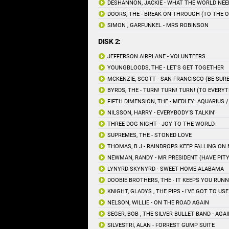
DESHANNON, JACKIE - WHAT THE WORLD NEE
DOORS, THE - BREAK ON THROUGH (TO THE O
SIMON , GARFUNKEL - MRS ROBINSON
DISK 2:
JEFFERSON AIRPLANE - VOLUNTEERS
YOUNGBLOODS, THE - LET'S GET TOGETHER
MCKENZIE, SCOTT - SAN FRANCISCO (BE SUR
BYRDS, THE - TURN! TURN! TURN! (TO EVERY
FIFTH DIMENSION, THE - MEDLEY: AQUARIUS /
NILSSON, HARRY - EVERYBODY'S TALKIN'
THREE DOG NIGHT - JOY TO THE WORLD
SUPREMES, THE - STONED LOVE
THOMAS, B J - RAINDROPS KEEP FALLING ON
NEWMAN, RANDY - MR PRESIDENT (HAVE PIT
LYNYRD SKYNYRD - SWEET HOME ALABAMA
DOOBIE BROTHERS, THE - IT KEEPS YOU RUNN
KNIGHT, GLADYS , THE PIPS - I'VE GOT TO US
NELSON, WILLIE - ON THE ROAD AGAIN
SEGER, BOB , THE SILVER BULLET BAND - AGA
SILVESTRI, ALAN - FORREST GUMP SUITE