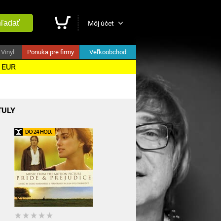
ľadať
Môj účet
Vinyl
Ponuka pre firmy
Veľkoobchod
5 EUR
TULY