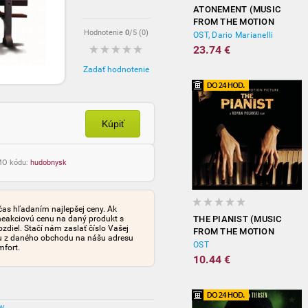
ATONEMENT (MUSIC
FROM THE MOTION
Hodnotenie
0
/5 (
0
)
PICTURE)
OST, Dario Marianelli
23.74 €
Zadať hodnotenie
Kúpiť
OMO kódu:
hudobnysk
čas hľadaním najlepšej ceny. Ak
neakciovú cenu na daný produkt s
THE PIANIST (MUSIC
iel. Stačí nám zaslať číslo Vašej
FROM THE MOTION
tu z daného obchodu na nášu adresu
PICTURE)
OST
mfort.
10.44 €
ov