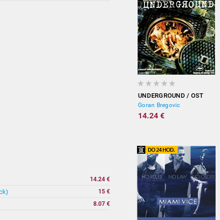
UNDERGROUND / OST
Goran Bregovic
14.24 €
14.24 €
ack)
15 €
8.07 €