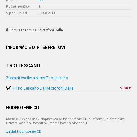
Nosič
:
CD
Počet nosičov
:
1
V ponuke od
:
04.08.2014
Il Trio Lescano Dai Microfoni Delle
INFORMÁCIE O INTERPRETOVI
TRIO LESCANO
-
Zobraziť všetky albumy Trio Lescano
Il Trio Lescano Dai Microfoni Delle
9.84 €
HODNOTENIE CD
Máte CD vypočuté?
Napíšte Vaše hodnotenie CD a informujte ostatným
užívateľov a návštevníkov internetového obchodu.
Zadať hodnotenie CD