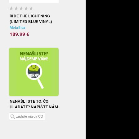
RIDE THE LIGHTNING
(LIMITED BLUE VINYL)
Metallica
189.99 €
NENAŠLI STE TO, ČO
HĽADÁTE? NAPÍŠTE NÁM