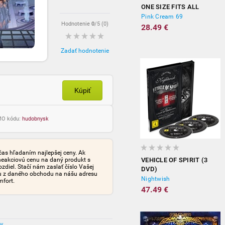
ONE SIZE FITS ALL
Pink Cream 69
Hodnotenie
0
/5 (
0
)
28.49 €
Zadať hodnotenie
Kúpiť
OMO kódu:
hudobnysk
čas hľadaním najlepšej ceny. Ak
neakciovú cenu na daný produkt s
VEHICLE OF SPIRIT (3
iel. Stačí nám zaslať číslo Vašej
DVD)
tu z daného obchodu na nášu adresu
Nightwish
mfort.
47.49 €
ov