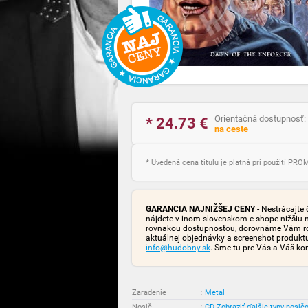
Orientačná dostupnosť:
* 24.73
€
na ceste
* Uvedená cena titulu je platná pri použití PR
GARANCIA NAJNIŽŠEJ CENY
- Nestrácajte 
nájdete v inom slovenskom e-shope nižšiu 
rovnakou dostupnosťou, dorovnáme Vám rozd
aktuálnej objednávky a screenshot produk
info@hudobny.sk
. Sme tu pre Vás a Váš ko
Zaradenie
:
Metal
Nosič
:
CD
Zobraziť ďalšie typy nosič