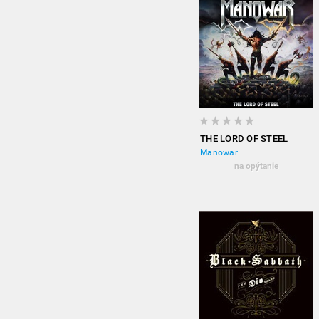
THE LORD OF STEEL
Manowar
na opýtanie