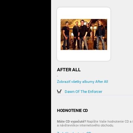
AFTER ALL
-
Zobraziť všetky albumy After All
Dawn Of The Enforcer
HODNOTENIE CD
Máte CD vypočuté?
Napíšte Vaše hodnotenie CD a i
a návštevníkov internetového obchodu.