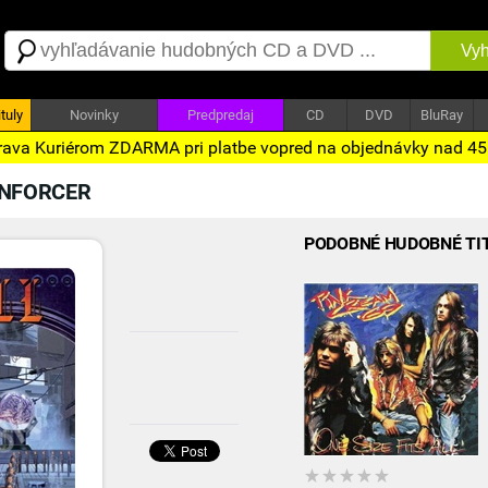
Vyh
tuly
Novinky
Predpredaj
CD
DVD
BluRay
ava Kuriérom ZDARMA pri platbe vopred na objednávky nad 4
ENFORCER
PODOBNÉ HUDOBNÉ TI