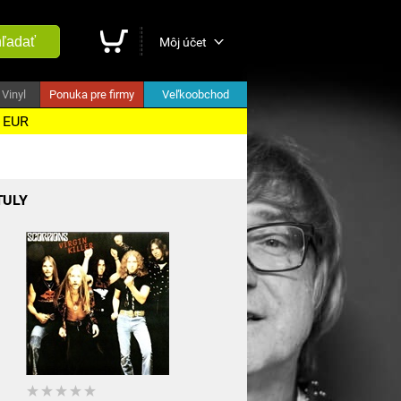
ľadať
Môj účet
Vinyl
Ponuka pre firmy
Veľkoobchod
5 EUR
TULY