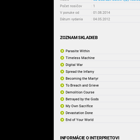
Počet nosičov
:
1
V ponuke od
:
01.08.2014
Dátum vydania
:
04.05.2012
ZOZNAM SKLADIEB
Parasite Within
Timeless Machine
Digital War
Spread the Infamy
Becoming the Martyr
To Breach and Grieve
Demolition Course
Betrayed by the Gods
My Own Sacrifice
Devastation Done
End of Your World
INFORMÁCIE O INTERPRETOVI