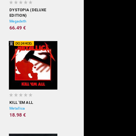
DYSTOPIA (DELUXE
EDITION)
Megadeth
66.49 €
KILL 'EM ALL
Metallica
18.98 €