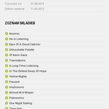
V ponuke od
:
01.08.2014
Dátum vydania
:
11.05.2012
ZOZNAM SKLADIEB
Anemoi
He Is Listening
Eyes Of A Cloud Catcher
Silhouhette Palette
Of Keen Gaze
Translations
A Long Time Listening
In The Dirtiest Deep Of Hope
Yellow Nights
Paused
Implosions
Almost At A Wisper
Pianissimo
One Night Sailing
Tiger Veil