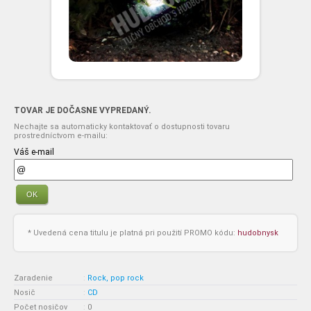
TOVAR JE DOČASNE VYPREDANÝ.
Nechajte sa automaticky kontaktovať o dostupnosti tovaru
prostredníctvom e-mailu:
Váš e-mail
OK
* Uvedená cena titulu je platná pri použití PROMO kódu:
hudobnysk
Zaradenie
:
Rock, pop rock
Nosič
:
CD
Počet nosičov
:
0