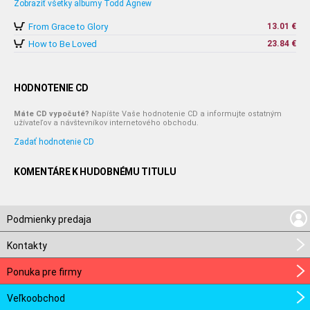
Zobraziť všetky albumy Todd Agnew
From Grace to Glory
13.01 €
How to Be Loved
23.84 €
HODNOTENIE CD
Máte CD vypočuté?
Napíšte Vaše hodnotenie CD a informujte ostatným
užívateľov a návštevníkov internetového obchodu.
Zadať hodnotenie CD
KOMENTÁRE K HUDOBNÉMU TITULU
Podmienky predaja
Kontakty
Ponuka pre firmy
Veľkoobchod