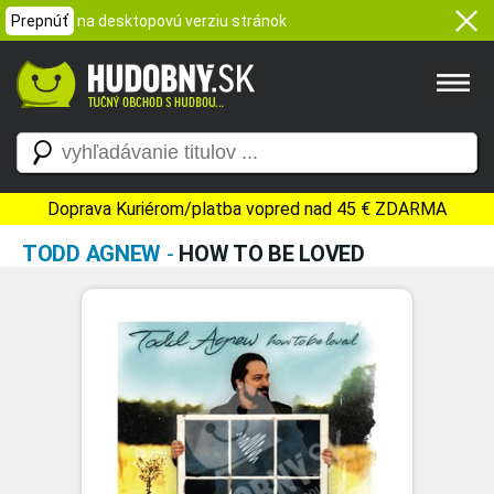
Prepnúť
na desktopovú verziu stránok
Doprava Kuriérom/platba vopred nad 45 € ZDARMA
TODD AGNEW
-
HOW TO BE LOVED