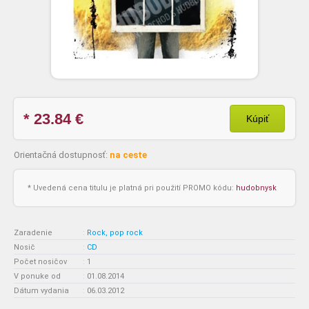
* 23.84
€
Kúpiť
Orientačná dostupnosť:
na ceste
* Uvedená cena titulu je platná pri použití PROMO kódu:
hudobnysk
Zaradenie
:
Rock, pop rock
Nosič
:
CD
Počet nosičov
:
1
V ponuke od
:
01.08.2014
Dátum vydania
:
06.03.2012