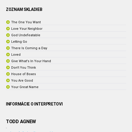
ZOZNAM SKLADIEB
The One You Want
Love Your Neighbor
God Undefeatable
Letting Go
There Is Coming a Day
Loved
Give What's In Your Hand
Don't You Think
House of Boxes
You Are Good
Your Great Name
INFORMÁCIE O INTERPRETOVI
TODD AGNEW
-