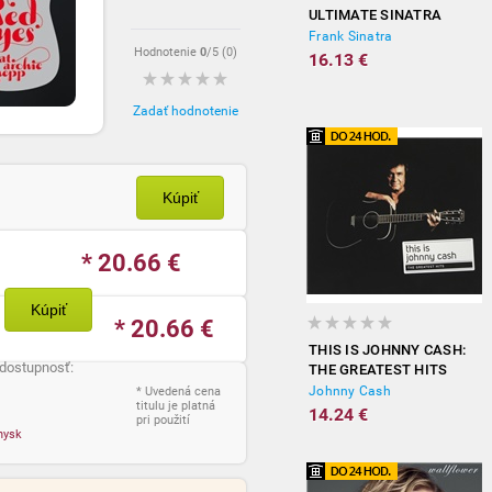
ULTIMATE SINATRA
Frank Sinatra
Hodnotenie
0
/5 (
0
)
16.13 €
Zadať hodnotenie
Kúpiť
* 20.66
€
Kúpiť
* 20.66
€
THIS IS JOHNNY CASH:
 dostupnosť:
THE GREATEST HITS
Johnny Cash
* Uvedená cena
titulu je platná
14.24 €
pri použití
nysk