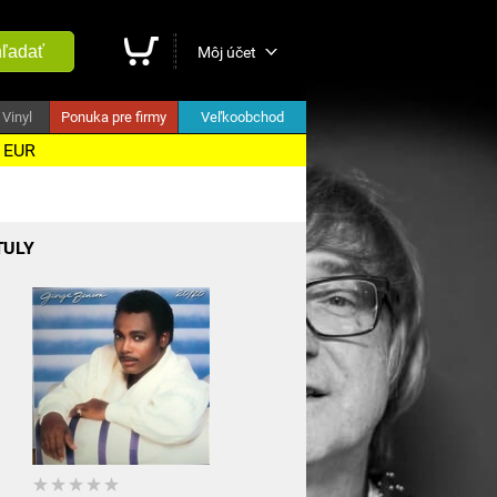
ľadať
Môj účet
Vinyl
Ponuka pre firmy
Veľkoobchod
5 EUR
TULY