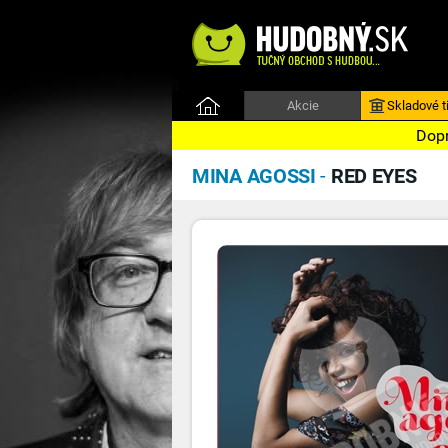
Akcie
Skladové ti
Dopr
MINA AGOSSI
-
RED EYES