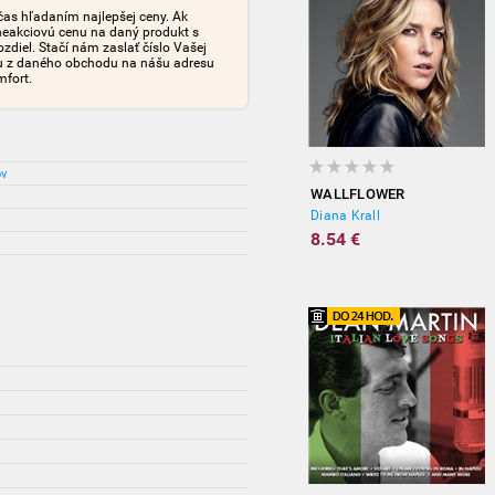
čas hľadaním najlepšej ceny. Ak
neakciovú cenu na daný produkt s
iel. Stačí nám zaslať číslo Vašej
tu z daného obchodu na nášu adresu
mfort.
ov
WALLFLOWER
Diana Krall
8.54 €