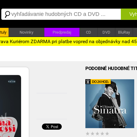
Vyh
tuly
Novinky
Predpredaj
CD
DVD
BluRay
ava Kuriérom ZDARMA pri platbe vopred na objednávky nad 4
PODOBNÉ HUDOBNÉ TI