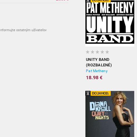
nformujte ostatným užívateľov
UNITY BAND
(ROZBALENÉ)
Pat Metheny
18.98 €