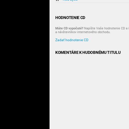
HODNOTENIE CD
Máte CD vypočuté?
Napíšte Vaše hodnotenie CD a i
a návštevníkov internetového obchodu.
Zadať hodnotenie CD
KOMENTÁRE K HUDOBNÉMU TITULU