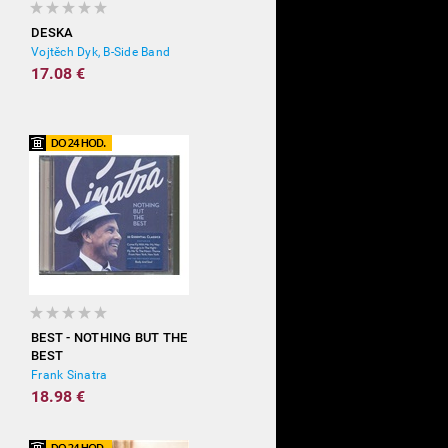
DESKA
Vojtěch Dyk, B-Side Band
17.08 €
BEST - NOTHING BUT THE
BEST
Frank Sinatra
18.98 €