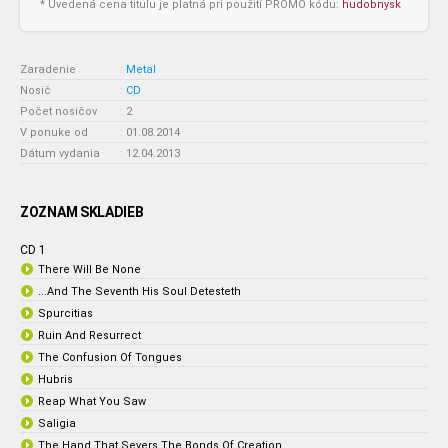
* Uvedená cena titulu je platná pri použití PROMO kódu:
hudobnysk
Zaradenie
:
Metal
Nosič
:
CD
Počet nosičov
:
2
V ponuke od
:
01.08.2014
Dátum vydania
:
12.04.2013
ZOZNAM SKLADIEB
CD 1
There Will Be None
...And The Seventh His Soul Detesteth
Spurcitias
Ruin And Resurrect
The Confusion Of Tongues
Hubris
Reap What You Saw
Saligia
The Hand That Severs The Bonds Of Creation