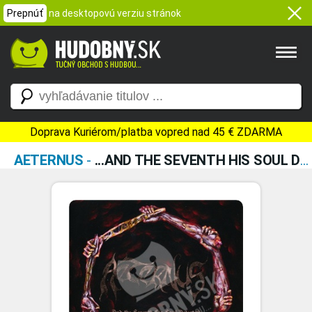
Prepnúť
na desktopovú verziu stránok
Doprava Kuriérom/platba vopred nad 45 € ZDARMA
AETERNUS
-
...AND THE SEVENTH HIS SOUL DETESTETH