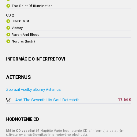
The Spirit Of Illumination
CD 2
Black Dust
Victory
Raven And Blood
Nordlys (Instr.)
INFORMÁCIE O INTERPRETOVI
AETERNUS
-
Zobraziť všetky albumy Aeternus
...And The Seventh His Soul Detesteth
17.64 €
HODNOTENIE CD
Máte CD vypočuté?
Napíšte Vaše hodnotenie CD a informujte ostatným
užívateľov a návštevníkov internetového obchodu.