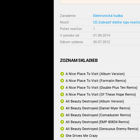
Zaradenie
:
Elektronická hudba
Nosič
:
CD
Zobraziť ďalšie typy nosič
Počet nosičov
:
1
V ponuke od
:
01.08.2014
Dátum vydania
:
30.07.2012
ZOZNAM SKLADIEB
A Nice Place To Visit (Album Version)
A Nice Place To Visit (Formalin Remix)
A Nice Place To Visit (Double Plus Ten Remix)
A Nice Place To Visit (Of These Hope Remix)
All Beauty Destroyed (Album Version)
All Beauty Destroyed (Daniel Myer Remix)
All Beauty Destroyed (Comaduster Remix)
All Beauty Destroyed (EMP 80834 Remix)
All Beauty Destroyed (Sensuous Enemy Remix)
She Drives Me Crazy