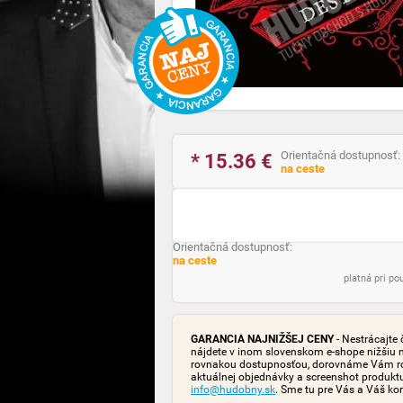
Orientačná dostupnosť:
* 15.36
€
na ceste
Orientačná dostupnosť:
na ceste
platná pri p
GARANCIA NAJNIŽŠEJ CENY
- Nestrácajte 
nájdete v inom slovenskom e-shope nižšiu 
rovnakou dostupnosťou, dorovnáme Vám rozd
aktuálnej objednávky a screenshot produk
info@hudobny.sk
. Sme tu pre Vás a Váš ko