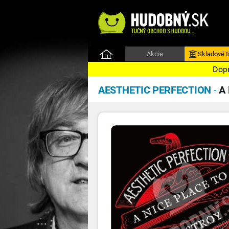
Akcie
Skladové ti
Dopr
AESTHETIC PERFECTION
-
A