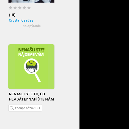
(III)
Crystal Castles
na opýtanie
NENAŠLI STE TO, ČO
HĽADÁTE? NAPÍŠTE NÁM