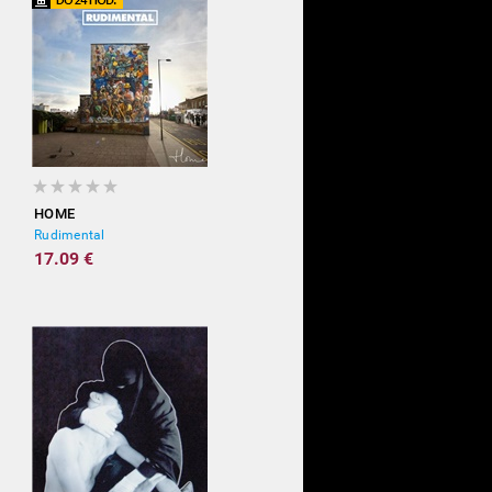
HOME
Rudimental
17.09 €