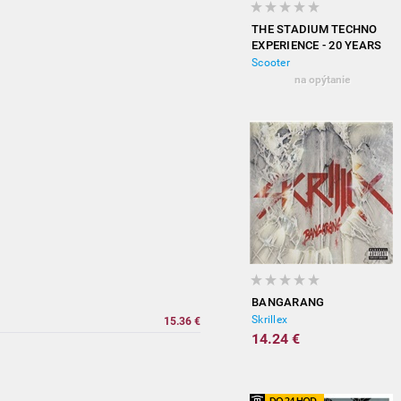
THE STADIUM TECHNO
EXPERIENCE - 20 YEARS
OF HARDCORE
Scooter
(EXPANDED EDITION)
na opýtanie
BANGARANG
Skrillex
15.36 €
14.24 €