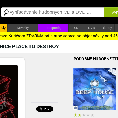
Vyh
tuly
Novinky
Predpredaj
CD
DVD
BluRay
ava Kuriérom ZDARMA pri platbe vopred na objednávky nad 4
 NICE PLACE TO DESTROY
PODOBNÉ HUDOBNÉ TI