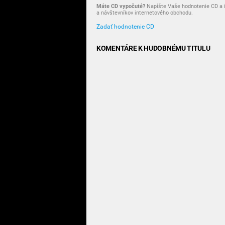
Máte CD vypočuté?
Napíšte Vaše hodnotenie CD a i
a návštevníkov internetového obchodu.
Zadať hodnotenie CD
KOMENTÁRE K HUDOBNÉMU TITULU