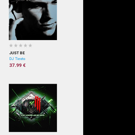
JUST BE
DJ Tiesto
37.99 €