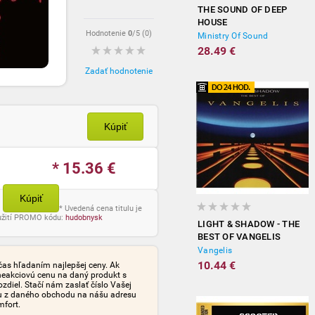
THE SOUND OF DEEP
HOUSE
Hodnotenie
0
/5 (
0
)
Ministry Of Sound
28.49 €
Zadať hodnotenie
Kúpiť
* 15.36
€
Kúpiť
* Uvedená cena titulu je
oužití PROMO kódu:
hudobnysk
LIGHT & SHADOW - THE
BEST OF VANGELIS
Vangelis
10.44 €
čas hľadaním najlepšej ceny. Ak
neakciovú cenu na daný produkt s
iel. Stačí nám zaslať číslo Vašej
tu z daného obchodu na nášu adresu
mfort.