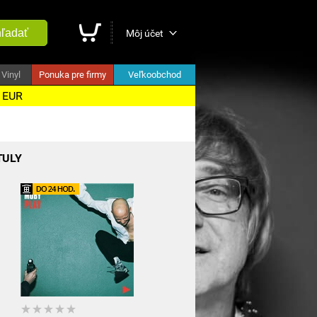
ľadať
Môj účet
Vinyl
Ponuka pre firmy
Veľkoobchod
5 EUR
TULY