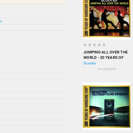
ov
JUMPING ALL OVER THE
WORLD - 20 YEARS OF
HARDCORE (EXPANDED
Scooter
EDITION)
na opýtanie