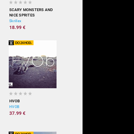
SCARY MONSTERS AND
NICE SPRITES
Skrillex
18.99 €
HVOB
HVOB
37.99 €