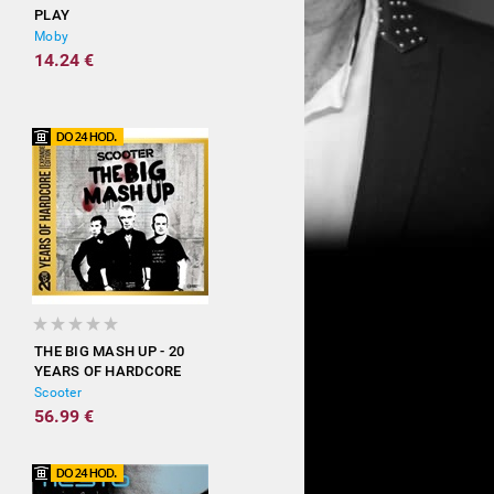
PLAY
Moby
14.24 €
THE BIG MASH UP - 20
YEARS OF HARDCORE
(EXPANDED EDITION)
Scooter
56.99 €