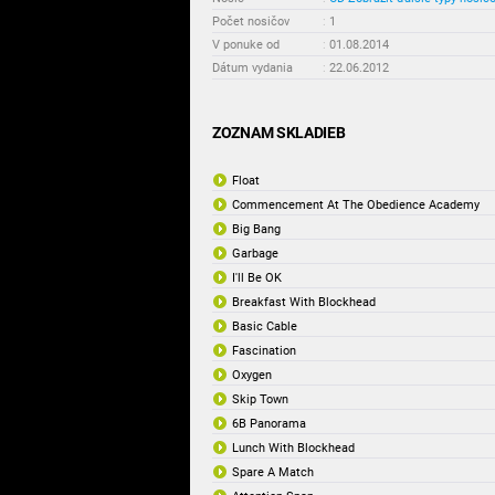
Počet nosičov
:
1
V ponuke od
:
01.08.2014
Dátum vydania
:
22.06.2012
ZOZNAM SKLADIEB
Float
Commencement At The Obedience Academy
Big Bang
Garbage
I'll Be OK
Breakfast With Blockhead
Basic Cable
Fascination
Oxygen
Skip Town
6B Panorama
Lunch With Blockhead
Spare A Match