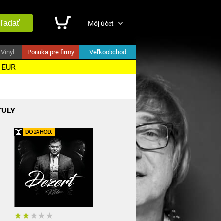
ľadať
Môj účet
Vinyl
Ponuka pre firmy
Veľkoobchod
5 EUR
TULY