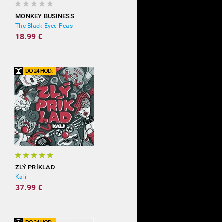
MONKEY BUSINESS
The Black Eyed Peas
18.99 €
ZLÝ PRÍKLAD
Kali
37.99 €