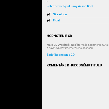
-
Zobraziť všetky albumy Aesop Rock
Skelethon
Float
HODNOTENIE CD
Máte CD vypočuté?
Napíšte Vaše hodnotenie CD a i
a návštevníkov internetového obchodu.
Zadať hodnotenie CD
KOMENTÁRE K HUDOBNÉMU TITULU