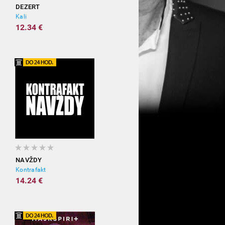
DEZERT
Kali
12.34 €
NAVŽDY
Kontrafakt
14.24 €