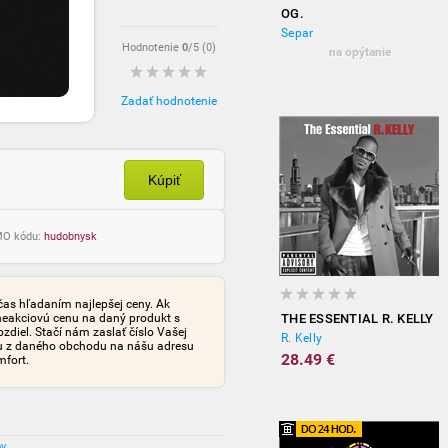
OG.
Separ
Hodnotenie
0
/5 (
0
)
na opýtanie
Zadať hodnotenie
Kúpiť
OMO kódu:
hudobnysk
čas hľadaním najlepšej ceny. Ak
neakciovú cenu na daný produkt s
THE ESSENTIAL R. KELLY
iel. Stačí nám zaslať číslo Vašej
R. Kelly
tu z daného obchodu na nášu adresu
28.49 €
mfort.
ov