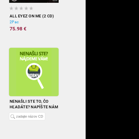
ALL EYEZ ON ME (2 CD)
2Pac
75.98 €
NENAŠLI STE TO, ČO
HĽADÁTE? NAPÍŠTE NÁM