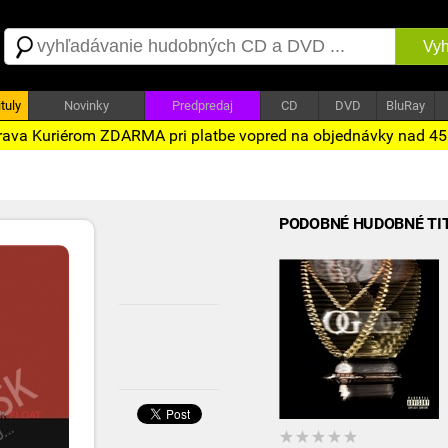
Vyh
tuly
Novinky
Predpredaj
CD
DVD
BluRay
ava Kuriérom ZDARMA pri platbe vopred na objednávky nad 4
PODOBNÉ HUDOBNÉ TI