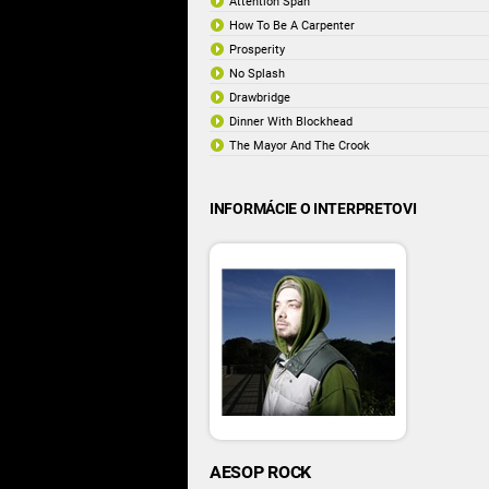
Attention Span
How To Be A Carpenter
Prosperity
No Splash
Drawbridge
Dinner With Blockhead
The Mayor And The Crook
INFORMÁCIE O INTERPRETOVI
AESOP ROCK