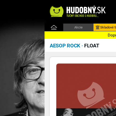
Akcie
Skladové ti
Dopr
AESOP ROCK
-
FLOAT