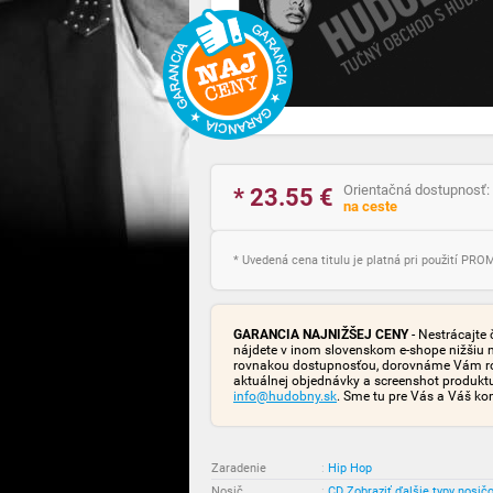
Orientačná dostupnosť:
* 23.55
€
na ceste
* Uvedená cena titulu je platná pri použití PR
GARANCIA NAJNIŽŠEJ CENY
- Nestrácajte 
nájdete v inom slovenskom e-shope nižšiu 
rovnakou dostupnosťou, dorovnáme Vám rozd
aktuálnej objednávky a screenshot produk
info@hudobny.sk
. Sme tu pre Vás a Váš ko
Zaradenie
:
Hip Hop
Nosič
:
CD
Zobraziť ďalšie typy nosič