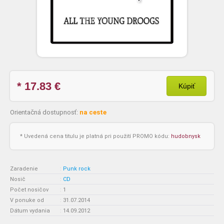
* 17.83
€
Kúpiť
Orientačná dostupnosť:
na ceste
* Uvedená cena titulu je platná pri použití PROMO kódu:
hudobnysk
Zaradenie
:
Punk rock
Nosič
:
CD
Počet nosičov
:
1
V ponuke od
:
31.07.2014
Dátum vydania
:
14.09.2012