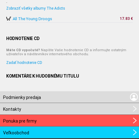
-
Zobraziť všetky albumy The Adicts
All The Young Droogs
17.83 €
HODNOTENIE CD
Máte CD vypočuté?
Napíšte Vaše hodnotenie CD a informujte ostatným
užívateľov a návštevníkov internetového obchodu.
Zadať hodnotenie CD
KOMENTÁRE K HUDOBNÉMU TITULU
Podmienky predaja
Kontakty
Ponuka pre firmy
Veľkoobchod