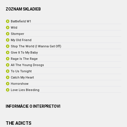
ZOZNAM SKLADIEB
Battlefield W1
Wild
Stomper
My Old Friend
Stop The World (I Wanna Get Off)
Give It To My Baby
Rage Is The Rage
All The Young Droogs
To Us Tonight
Catch My Heart
Horrorshow
Love Lies Bleeding
INFORMÁCIE O INTERPRETOVI
THE ADICTS