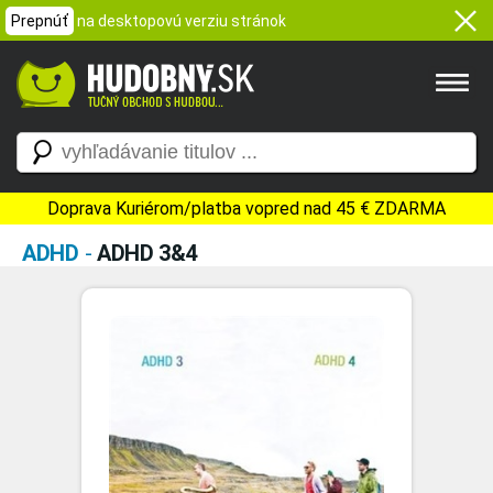
Prepnúť
na desktopovú verziu stránok
Doprava Kuriérom/platba vopred nad 45 € ZDARMA
ADHD
-
ADHD 3&4