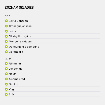
ZOZNAM SKLADIEB
CD 1
Leifur Jónsson
Omar guojónsson
Leifur
Elli virgill kristjáns
Mongóli á skioum
Oendurgoldio samband
La famiglia
CD 2
Fjölmenni
London út
Nautn
A sama srad
Saettast
Vog
Brósi