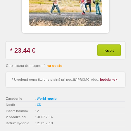
* 23.44
€
Kúpiť
Orientačná dostupnosť:
na ceste
* Uvedená cena titulu je platná pri použití PROMO kódu:
hudobnysk
Zaradenie
:
World music
Nosič
:
CD
Počet nosičov
:
2
V ponuke od
:
31.07.2014
Dátum vydania
:
25.01.2013