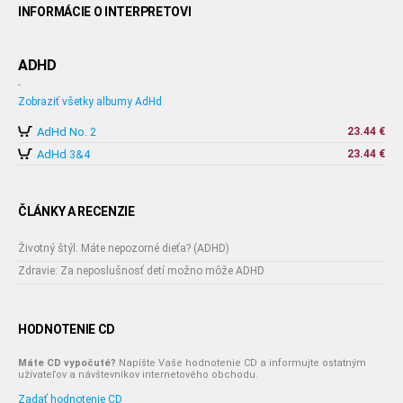
INFORMÁCIE O INTERPRETOVI
ADHD
-
Zobraziť všetky albumy AdHd
AdHd No. 2
23.44 €
AdHd 3&4
23.44 €
ČLÁNKY A RECENZIE
Životný štýl: Máte nepozorné dieťa? (ADHD)
Zdravie: Za neposlušnosť detí možno môže ADHD
HODNOTENIE CD
Máte CD vypočuté?
Napíšte Vaše hodnotenie CD a informujte ostatným
užívateľov a návštevníkov internetového obchodu.
Zadať hodnotenie CD