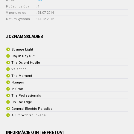
Nosič
:
CD
Počet nosičov
:
1
V ponuke od
:
31.07.2014
Dátum vydania
:
14.12.2012
ZOZNAM SKLADIEB
Strange Light
Day In Day Out
The Oxford Hustle
Valentino
The Moment
Nuages
In Orbit
The Professionals
On The Edge
General Electric Paradise
A Bird With Your Face
INFORMÁCIE O INTERPRETOVI