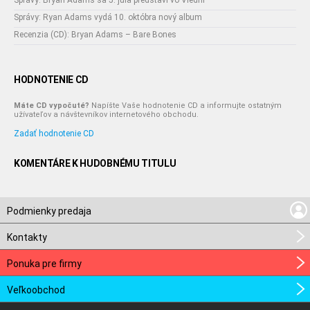
Správy: Bryan Adams sa 5. júla predstaví vo Viedni
Správy: Ryan Adams vydá 10. októbra nový album
Recenzia (CD): Bryan Adams – Bare Bones
HODNOTENIE CD
Máte CD vypočuté?
Napíšte Vaše hodnotenie CD a informujte ostatným
užívateľov a návštevníkov internetového obchodu.
Zadať hodnotenie CD
KOMENTÁRE K HUDOBNÉMU TITULU
Podmienky predaja
Kontakty
Ponuka pre firmy
Veľkoobchod