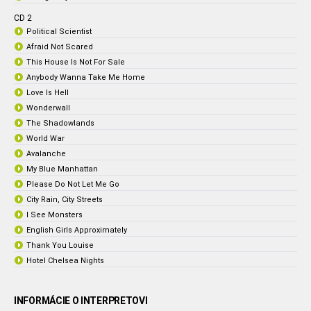
CD 2
Political Scientist
Afraid Not Scared
This House Is Not For Sale
Anybody Wanna Take Me Home
Love Is Hell
Wonderwall
The Shadowlands
World War
Avalanche
My Blue Manhattan
Please Do Not Let Me Go
City Rain, City Streets
I See Monsters
English Girls Approximately
Thank You Louise
Hotel Chelsea Nights
INFORMÁCIE O INTERPRETOVI