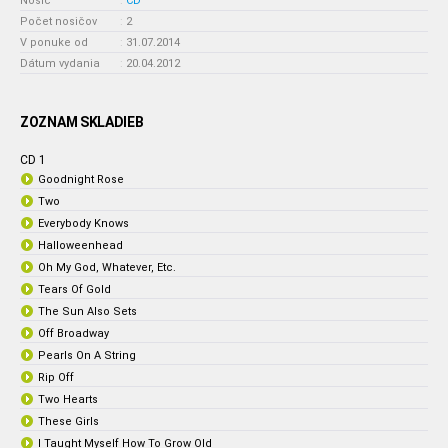
Nosič
:
CD
Počet nosičov
:
2
V ponuke od
:
31.07.2014
Dátum vydania
:
20.04.2012
ZOZNAM SKLADIEB
CD 1
Goodnight Rose
Two
Everybody Knows
Halloweenhead
Oh My God, Whatever, Etc.
Tears Of Gold
The Sun Also Sets
Off Broadway
Pearls On A String
Rip Off
Two Hearts
These Girls
I Taught Myself How To Grow Old