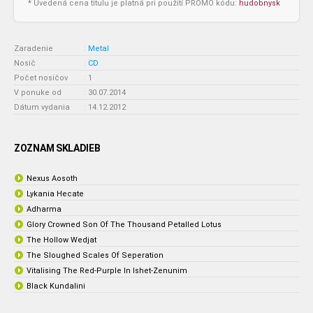
* Uvedená cena titulu je platná pri použití PROMO kódu:
hudobnysk
Zaradenie
:
Metal
Nosič
:
CD
Počet nosičov
:
1
V ponuke od
:
30.07.2014
Dátum vydania
:
14.12.2012
ZOZNAM SKLADIEB
Nexus Aosoth
Lykania Hecate
Adharma
Glory Crowned Son Of The Thousand Petalled Lotus
The Hollow Wedjat
The Sloughed Scales Of Seperation
Vitalising The Red-Purple In Ishet-Zenunim
Black Kundalini