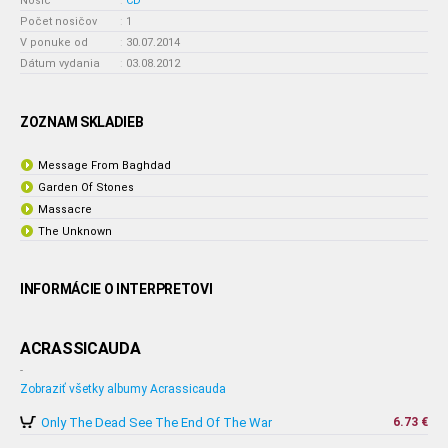
Nosič
:
CD
Počet nosičov
:
1
V ponuke od
:
30.07.2014
Dátum vydania
:
03.08.2012
ZOZNAM SKLADIEB
Message From Baghdad
Garden Of Stones
Massacre
The Unknown
INFORMÁCIE O INTERPRETOVI
ACRASSICAUDA
-
Zobraziť všetky albumy Acrassicauda
Only The Dead See The End Of The War
6.73 €