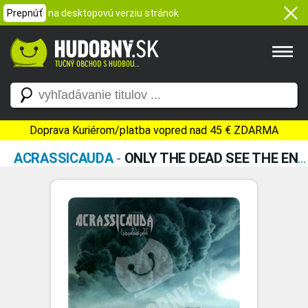
Prepnúť
na desktopovú verziu stránok
Doprava Kuriérom/platba vopred nad 45 € ZDARMA
ACRASSICAUDA
-
ONLY THE DEAD SEE THE END OF THE WAR