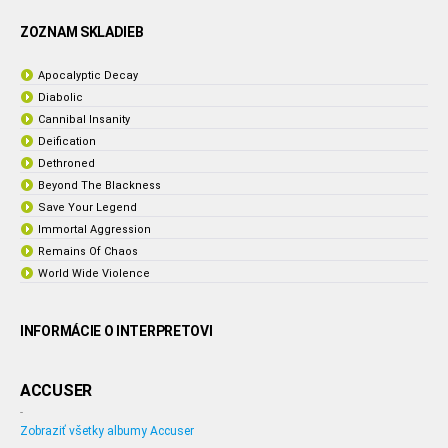
ZOZNAM SKLADIEB
Apocalyptic Decay
Diabolic
Cannibal Insanity
Deification
Dethroned
Beyond The Blackness
Save Your Legend
Immortal Aggression
Remains Of Chaos
World Wide Violence
INFORMÁCIE O INTERPRETOVI
ACCUSER
-
Zobraziť všetky albumy Accuser