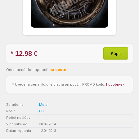
* 12.98
€
Kúpiť
Orientačná dostupnosť:
na ceste
* Uvedená cena titulu je platná pri použití PROMO kódu:
hudobnysk
Zaradenie
:
Metal
Nosič
:
CD
Počet nosičov
:
1
V ponuke od
:
30.07.2014
Dátum vydania
:
12.04.2013