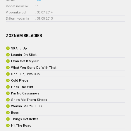
Nosič
:
CD
Počet nosičov
:
1
V ponuke od
:
30.07.2014
Dátum vydania
:
31.05.2013
ZOZNAM SKLADIEB
30 And Up
Leanin' On Slick
I Can Get It Myself
What You Gone Do With That
One Cup, Two Cup
Cold Piece
Pass The Hint
I'm No Cassanova
Show Me Them Shoes
Workin' Man's Blues
Boss
Things Get Better
Hit The Road