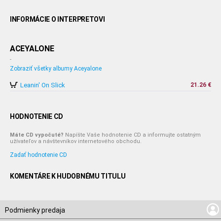
INFORMÁCIE O INTERPRETOVI
ACEYALONE
-
Zobraziť všetky albumy Aceyalone
Leanin' On Slick
21.26 €
HODNOTENIE CD
Máte CD vypočuté?
Napíšte Vaše hodnotenie CD a informujte ostatným
užívateľov a návštevníkov internetového obchodu.
Zadať hodnotenie CD
KOMENTÁRE K HUDOBNÉMU TITULU
Podmienky predaja