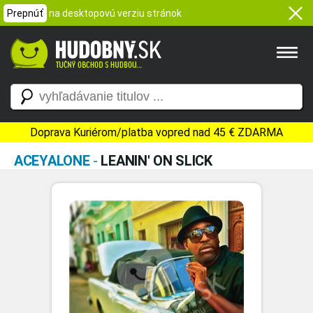
Prepnúť
na desktopovú verziu stránok
Doprava Kuriérom/platba vopred nad 45 € ZDARMA
ACEYALONE
-
LEANIN' ON SLICK