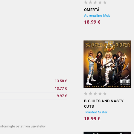
OMERTÁ
Adrenaline Mob
18.99 €
13.58 €
13.77 €
9.97 €
BIG HITS AND NASTY
CUTS
Twisted Sister
18.99 €
nformujte ostatným užívateľov