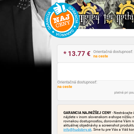
Orientačná dostupnosť:
* 13.77
€
na ceste
Orientačná dostupnosť:
na ceste
platná pri p
GARANCIA NAJNIŽŠEJ CENY
- Nestrácajte 
nájdete v inom slovenskom e-shope nižšiu 
rovnakou dostupnosťou, dorovnáme Vám rozd
aktuálnej objednávky a screenshot produk
info@hudobny.sk
. Sme tu pre Vás a Váš ko