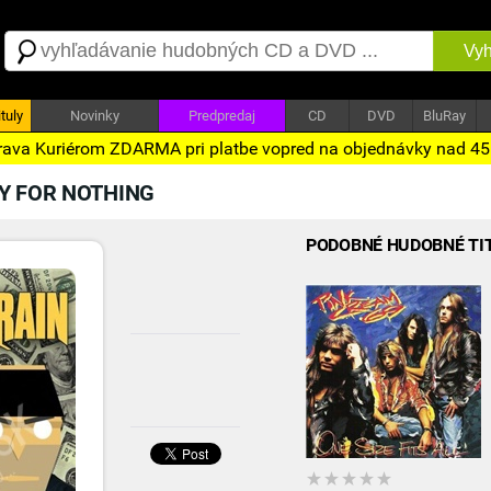
Vyh
tuly
Novinky
Predpredaj
CD
DVD
BluRay
ava Kuriérom ZDARMA pri platbe vopred na objednávky nad 4
Y FOR NOTHING
PODOBNÉ HUDOBNÉ TI