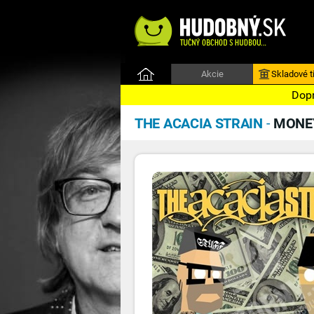
Akcie
Skladové ti
Dopr
THE ACACIA STRAIN
-
MONE