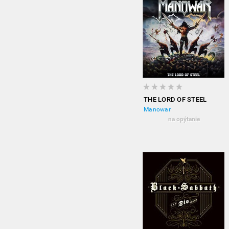
THE LORD OF STEEL
Manowar
na opýtanie