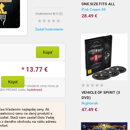
ONE SIZE FITS ALL
Pink Cream 69
Hodnotenie
0
/5 (
0
)
28.49 €
Zadať hodnotenie
Kúpiť
* 13.77
€
Kúpiť
* Uvedená cena titulu je
oužití PROMO kódu:
hudobnysk
VEHICLE OF SPIRIT (3
DVD)
Nightwish
47.49 €
čas hľadaním najlepšej ceny. Ak
neakciovú cenu na daný produkt s
iel. Stačí nám zaslať číslo Vašej
tu z daného obchodu na nášu adresu
mfort.