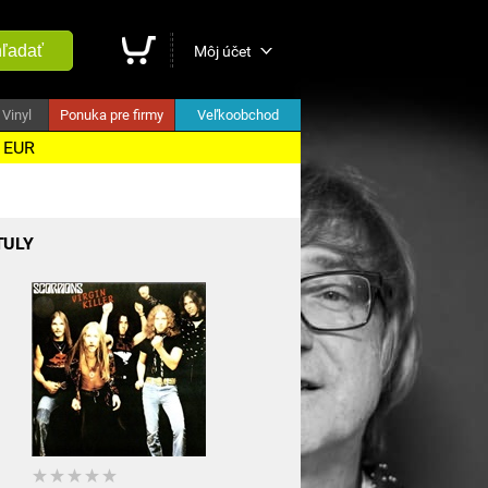
ľadať
Môj účet
Vinyl
Ponuka pre firmy
Veľkoobchod
5 EUR
TULY