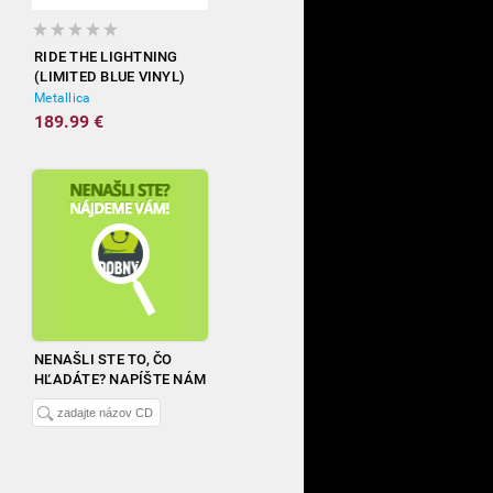
RIDE THE LIGHTNING
(LIMITED BLUE VINYL)
Metallica
189.99 €
NENAŠLI STE TO, ČO
HĽADÁTE? NAPÍŠTE NÁM