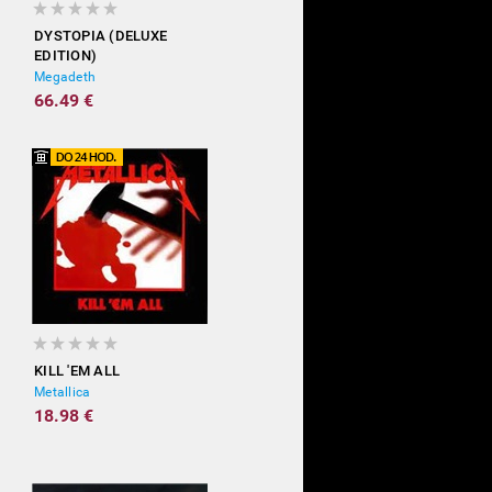
DYSTOPIA (DELUXE
EDITION)
Megadeth
66.49 €
KILL 'EM ALL
Metallica
18.98 €