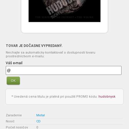
TOVAR JE DOČASNE VYPREDANÝ.
Nechajte sa automaticky kontaktovať o dostupnosti tovaru
prostredníctvom e-mailu:
Váš e-mail
OK
* Uvedená cena titulu je platná pri použití PROMO kódu:
hudobnysk
Zaradenie
:
Metal
Nosič
:
CD
Počet nosičov
:
0