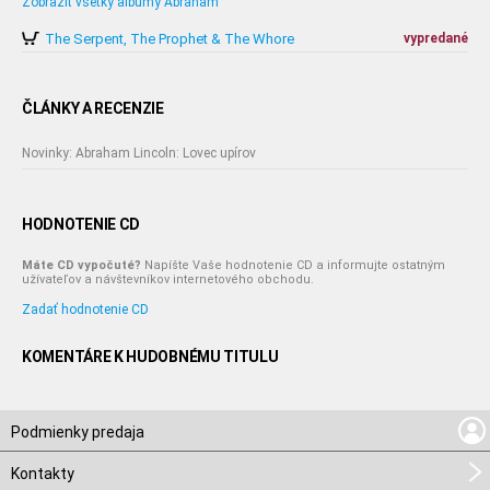
Zobraziť všetky albumy Abraham
The Serpent, The Prophet & The Whore
vypredané
ČLÁNKY A RECENZIE
Novinky: Abraham Lincoln: Lovec upírov
HODNOTENIE CD
Máte CD vypočuté?
Napíšte Vaše hodnotenie CD a informujte ostatným
užívateľov a návštevníkov internetového obchodu.
Zadať hodnotenie CD
KOMENTÁRE K HUDOBNÉMU TITULU
Podmienky predaja
Kontakty