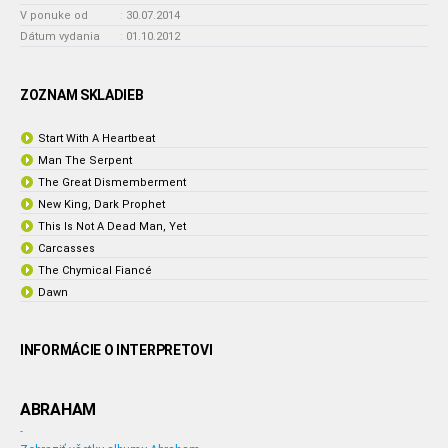
V ponuke od
:
30.07.2014
Dátum vydania
:
01.10.2012
ZOZNAM SKLADIEB
Start With A Heartbeat
Man The Serpent
The Great Dismemberment
New King, Dark Prophet
This Is Not A Dead Man, Yet
Carcasses
The Chymical Fiancé
Dawn
INFORMÁCIE O INTERPRETOVI
ABRAHAM
-