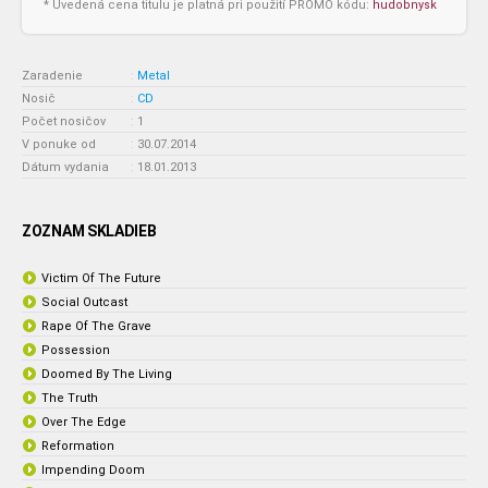
* Uvedená cena titulu je platná pri použití PROMO kódu:
hudobnysk
Zaradenie
:
Metal
Nosič
:
CD
Počet nosičov
:
1
V ponuke od
:
30.07.2014
Dátum vydania
:
18.01.2013
ZOZNAM SKLADIEB
Victim Of The Future
Social Outcast
Rape Of The Grave
Possession
Doomed By The Living
The Truth
Over The Edge
Reformation
Impending Doom