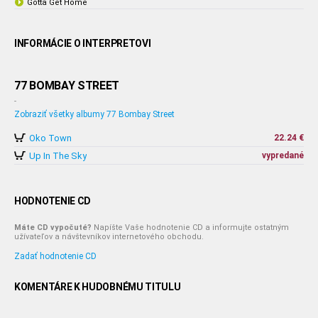
Gotta Get Home
INFORMÁCIE O INTERPRETOVI
77 BOMBAY STREET
-
Zobraziť všetky albumy 77 Bombay Street
Oko Town
22.24 €
Up In The Sky
vypredané
HODNOTENIE CD
Máte CD vypočuté?
Napíšte Vaše hodnotenie CD a informujte ostatným
užívateľov a návštevníkov internetového obchodu.
Zadať hodnotenie CD
KOMENTÁRE K HUDOBNÉMU TITULU