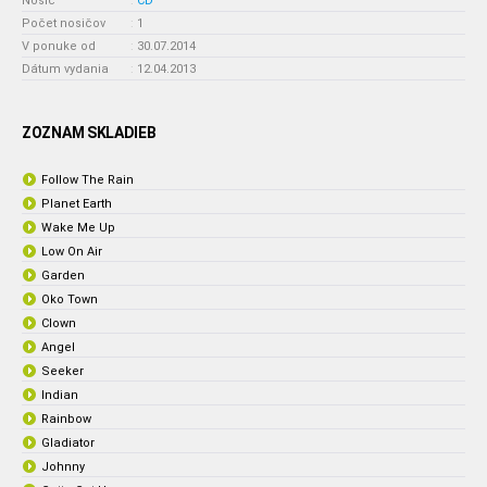
Nosič
:
CD
Počet nosičov
:
1
V ponuke od
:
30.07.2014
Dátum vydania
:
12.04.2013
ZOZNAM SKLADIEB
Follow The Rain
Planet Earth
Wake Me Up
Low On Air
Garden
Oko Town
Clown
Angel
Seeker
Indian
Rainbow
Gladiator
Johnny