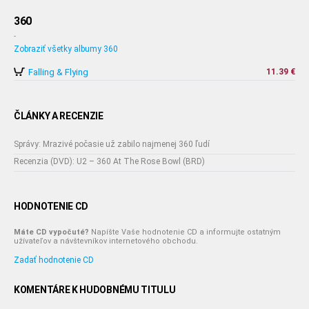
360
-
Zobraziť všetky albumy 360
Falling & Flying
11.39 €
ČLÁNKY A RECENZIE
Správy: Mrazivé počasie už zabilo najmenej 360 ľudí
Recenzia (DVD): U2 – 360 At The Rose Bowl (BRD)
HODNOTENIE CD
Máte CD vypočuté?
Napíšte Vaše hodnotenie CD a informujte ostatným
užívateľov a návštevníkov internetového obchodu.
Zadať hodnotenie CD
KOMENTÁRE K HUDOBNÉMU TITULU