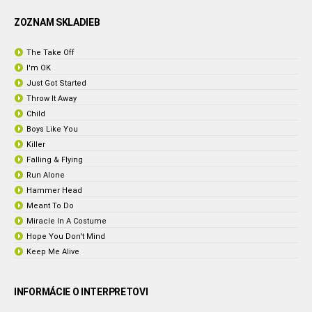
ZOZNAM SKLADIEB
The Take Off
I'm OK
Just Got Started
Throw It Away
Child
Boys Like You
Killer
Falling & Flying
Run Alone
Hammer Head
Meant To Do
Miracle In A Costume
Hope You Don't Mind
Keep Me Alive
INFORMÁCIE O INTERPRETOVI