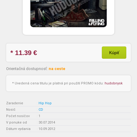
* 11.39
€
Kúpiť
Orientačná dostupnosť:
na ceste
* Uvedená cena titulu je platná pri použití PROMO kódu:
hudobnysk
Zaradenie
:
Hip Hop
Nosič
:
CD
Počet nosičov
:
1
V ponuke od
:
30.07.2014
Dátum vydania
:
10.09.2012