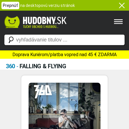
Prepnúť
na desktopovú verziu stránok
Doprava Kuriérom/platba vopred nad 45 € ZDARMA
360
-
FALLING & FLYING