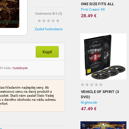
ONE SIZE FITS ALL
Pink Cream 69
Hodnotenie
0
/5 (
0
)
28.49 €
Zadať hodnotenie
Kúpiť
OMO kódu:
hudobnysk
čas hľadaním najlepšej ceny. Ak
neakciovú cenu na daný produkt s
VEHICLE OF SPIRIT (3
iel. Stačí nám zaslať číslo Vašej
DVD)
tu z daného obchodu na nášu adresu
Nightwish
mfort.
47.49 €
ov