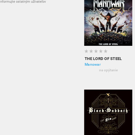
nformujte ostatným užívateľov
THE LORD OF STEEL
Manowar
na opýtanie