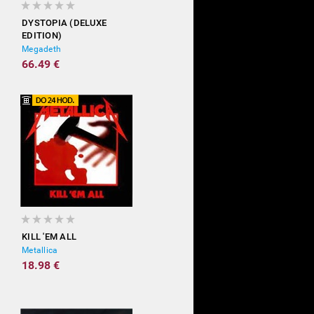
DYSTOPIA (DELUXE
EDITION)
Megadeth
66.49 €
KILL 'EM ALL
Metallica
18.98 €