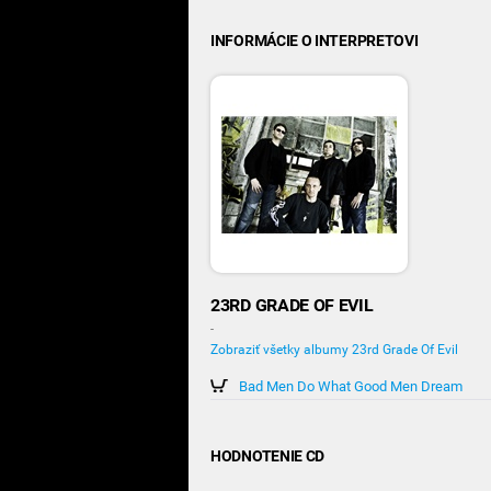
INFORMÁCIE O INTERPRETOVI
23RD GRADE OF EVIL
-
Zobraziť všetky albumy 23rd Grade Of Evil
Bad Men Do What Good Men Dream
HODNOTENIE CD