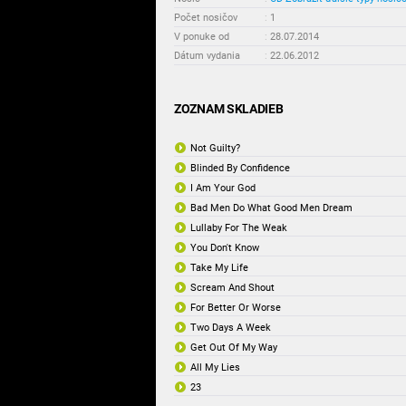
Počet nosičov
:
1
V ponuke od
:
28.07.2014
Dátum vydania
:
22.06.2012
ZOZNAM SKLADIEB
Not Guilty?
Blinded By Confidence
I Am Your God
Bad Men Do What Good Men Dream
Lullaby For The Weak
You Don't Know
Take My Life
Scream And Shout
For Better Or Worse
Two Days A Week
Get Out Of My Way
All My Lies
23