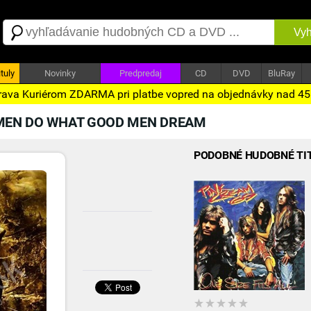
Vyh
tuly
Novinky
Predpredaj
CD
DVD
BluRay
ava Kuriérom ZDARMA pri platbe vopred na objednávky nad 4
MEN DO WHAT GOOD MEN DREAM
PODOBNÉ HUDOBNÉ TI