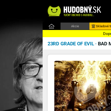
Akcie
Skladové ti
Dopr
23RD GRADE OF EVIL
-
BAD 