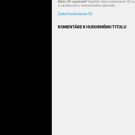
Máte CD vypočuté?
Napíšte Vaše hodnotenie CD a i
a návštevníkov internetového obchodu.
Zadať hodnotenie CD
KOMENTÁRE K HUDOBNÉMU TITULU