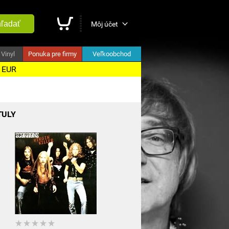
ľadať
Môj účet
Vinyl
Ponuka pre firmy
Veľkoobchod
5 EUR
TULY