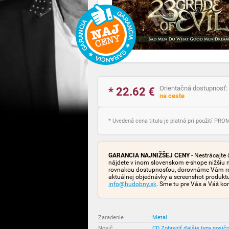
Orientačná dostupnosť:
* 22.62
€
na ceste
* Uvedená cena titulu je platná pri použití PR
GARANCIA NAJNIŽŠEJ CENY
- Nestrácajte 
nájdete v inom slovenskom e-shope nižšiu 
rovnakou dostupnosťou, dorovnáme Vám rozd
aktuálnej objednávky a screenshot produk
info@hudobny.sk
. Sme tu pre Vás a Váš ko
Zaradenie
:
Metal
Nosič
:
CD
Zobraziť ďalšie typy nosič