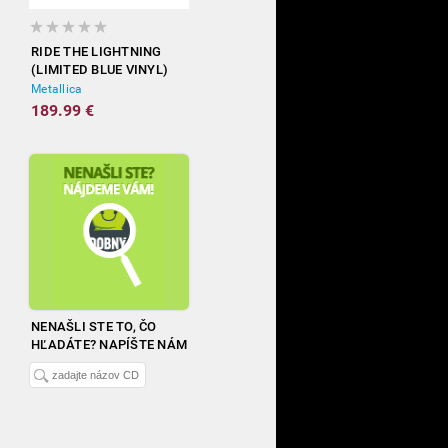
RIDE THE LIGHTNING
(LIMITED BLUE VINYL)
Metallica
189.99 €
NENAŠLI STE TO, ČO
HĽADÁTE? NAPÍŠTE NÁM