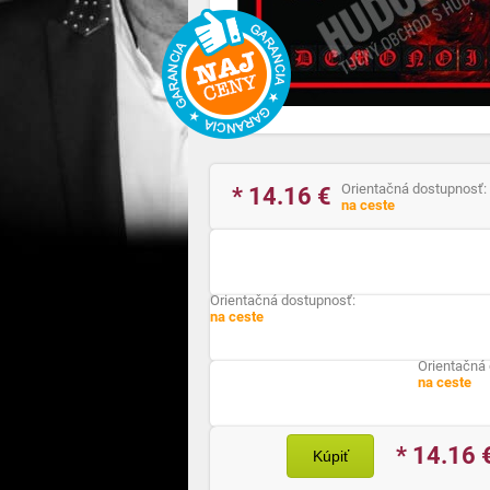
Orientačná dostupnosť:
* 14.16
€
na ceste
Orientačná dostupnosť:
na ceste
Orientačná
na ceste
* 14.16
Kúpiť