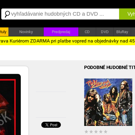
Vyh
tuly
Novinky
Predpredaj
CD
DVD
BluRay
ava Kuriérom ZDARMA pri platbe vopred na objednávky nad 4
PODOBNÉ HUDOBNÉ TI