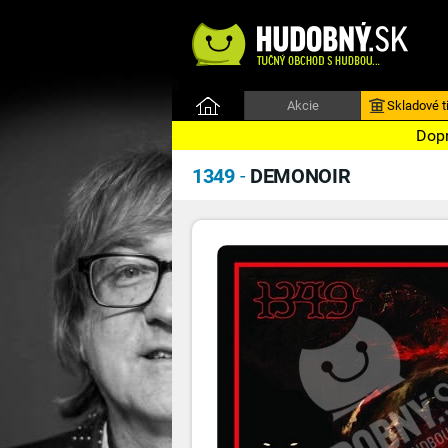
Akcie
Skladové ti
Dopr
1349
-
DEMONOIR