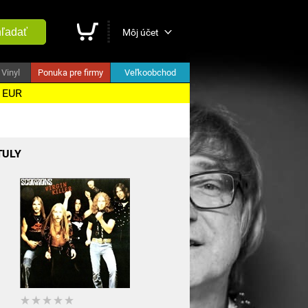
ľadať
Môj účet
Vinyl
Ponuka pre firmy
Veľkoobchod
5 EUR
TULY