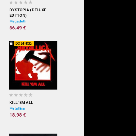
DYSTOPIA (DELUXE
EDITION)
Megadeth
66.49 €
KILL 'EM ALL
Metallica
18.98 €