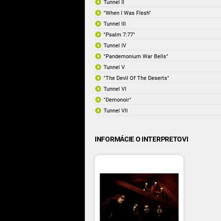
Tunnel II
"When I Was Flesh"
Tunnel III
"Psalm 7:77"
Tunnel IV
"Pandemonium War Bells"
Tunnel V
"The Devil Of The Deserts"
Tunnel VI
"Demonoir"
Tunnel VII
INFORMÁCIE O INTERPRETOVI