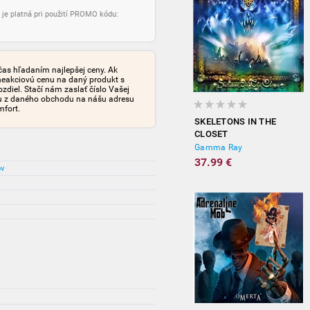
 je platná pri použití PROMO kódu:
čas hľadaním najlepšej ceny. Ak
neakciovú cenu na daný produkt s
iel. Stačí nám zaslať číslo Vašej
tu z daného obchodu na nášu adresu
mfort.
SKELETONS IN THE
CLOSET
Gamma Ray
37.99 €
ov