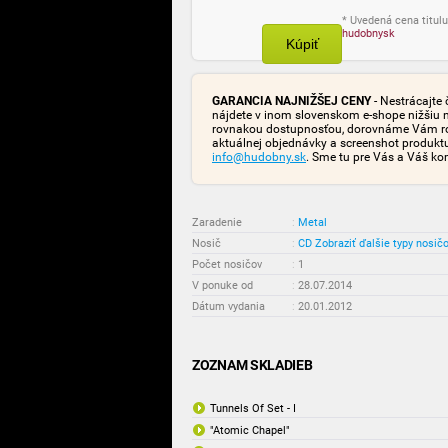
* Uvedená cena titulu
hudobnysk
Kúpiť
GARANCIA NAJNIŽŠEJ CENY
- Nestrácajte 
nájdete v inom slovenskom e-shope nižšiu 
rovnakou dostupnosťou, dorovnáme Vám rozd
aktuálnej objednávky a screenshot produk
info@hudobny.sk
. Sme tu pre Vás a Váš ko
Zaradenie
:
Metal
Nosič
:
CD
Zobraziť ďalšie typy nosič
Počet nosičov
:
1
V ponuke od
:
28.07.2014
Dátum vydania
:
20.01.2012
ZOZNAM SKLADIEB
Tunnels Of Set - I
"Atomic Chapel"