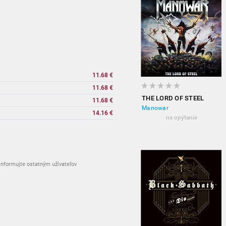
11.68 €
11.68 €
THE LORD OF STEEL
11.68 €
Manowar
14.16 €
na opýtanie
nformujte ostatným užívateľov