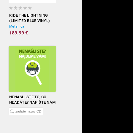
RIDE THE LIGHTNING
(LIMITED BLUE VINYL)
Metallica
189.99 €
NENAŠLI STE TO, ČO
HĽADÁTE? NAPÍŠTE NÁM