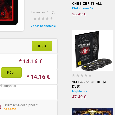
ONE SIZE FITS ALL
Pink Cream 69
Hodnotenie
0
/5 (
0
)
28.49 €
Zadať hodnotenie
Kúpiť
* 14.16
€
Kúpiť
* 14.16
€
VEHICLE OF SPIRIT (3
 dostupnosť:
DVD)
Nightwish
47.49 €
Orientačná dostupnosť:
€
na ceste