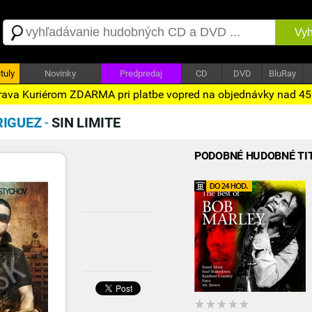
Vyh
tuly
Novinky
Predpredaj
CD
DVD
BluRay
ava Kuriérom ZDARMA pri platbe vopred na objednávky nad 4
RIGUEZ
-
SIN LIMITE
PODOBNÉ HUDOBNÉ TI