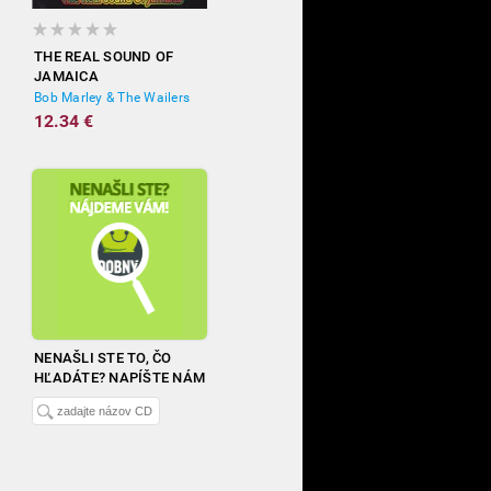
THE REAL SOUND OF
JAMAICA
Bob Marley & The Wailers
12.34 €
NENAŠLI STE TO, ČO
HĽADÁTE? NAPÍŠTE NÁM