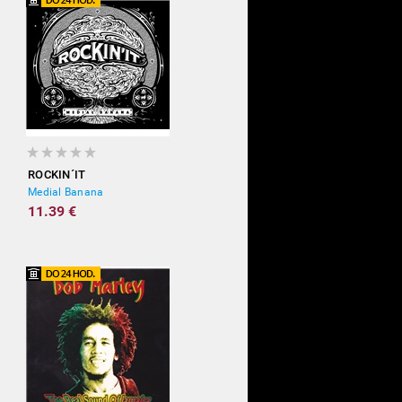
ROCKIN´IT
Medial Banana
11.39 €