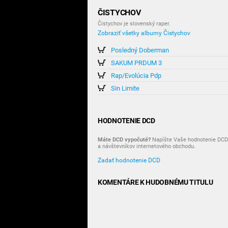
ČISTYCHOV
Čistychov je slovenský raper.
Zobraziť všetky albumy Čistychov
Posledný Doberman
SAKUM PRDUM 3
Rap/Evolúcia Pdp
Sin Limite
HODNOTENIE DCD
Máte DCD vypočuté?
Napíšte Vaše hodnotenie DCD 
a návštevníkov internetového obchodu.
Zadať hodnotenie DCD
KOMENTÁRE K HUDOBNÉMU TITULU