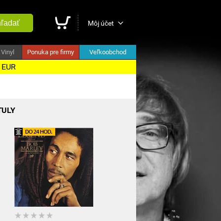
ľadať
Môj účet
Vinyl
Ponuka pre firmy
Veľkoobchod
5 EUR
TULY