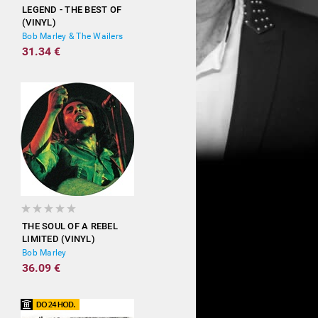
LEGEND - THE BEST OF
(VINYL)
Bob Marley & The Wailers
31.34 €
THE SOUL OF A REBEL
LIMITED (VINYL)
Bob Marley
36.09 €