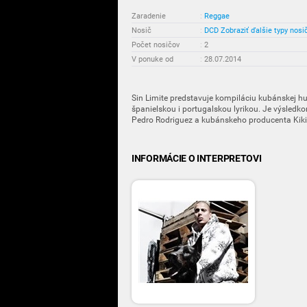
Zaradenie
:
Reggae
Nosič
:
DCD
Zobraziť ďalšie typy nosi
Počet nosičov
:
2
V ponuke od
:
28.07.2014
Sin Limite predstavuje kompiláciu kubánskej hu
španielskou i portugalskou lyrikou. Je výsledko
Pedro Rodriguez a kubánskeho producenta Kik
INFORMÁCIE O INTERPRETOVI