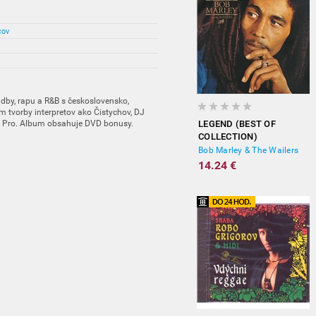
čov
dby, rapu a R&B s československo,
m tvorby interpretov ako Čistychov, DJ
i Pro. Album obsahuje DVD bonusy.
LEGEND (BEST OF
COLLECTION)
Bob Marley & The Wailers
14.24 €