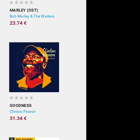
MARLEY (OST)
Bob Marley & The Wailers
23.74 €
GOODNESS
Clinton Fearon
31.34 €