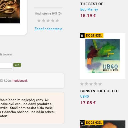
THE BEST OF
Bob Marley
Hodnotenie
0
/5 (
0
)
15.19 €
Zadať hodnotenie
i tovaru
OK
OMO kódu:
hudobnysk
GUNS IN THE GHETTO
UB40
čas hľadaním najlepšej ceny. Ak
17.08 €
neakciovú cenu na daný produkt s
iel. Stačí nám zaslať číslo Vašej
tu z daného obchodu na nášu adresu
mfort.