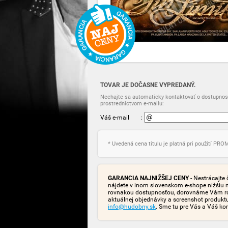
TOVAR JE DOČASNE VYPREDANÝ.
Nechajte sa automaticky kontaktovať o dostupnost
prostredníctvom e-mailu:
Váš e-mail
:
* Uvedená cena titulu je platná pri použití PR
GARANCIA NAJNIŽŠEJ CENY
- Nestrácajte 
nájdete v inom slovenskom e-shope nižšiu 
rovnakou dostupnosťou, dorovnáme Vám rozd
aktuálnej objednávky a screenshot produk
info@hudobny.sk
. Sme tu pre Vás a Váš ko