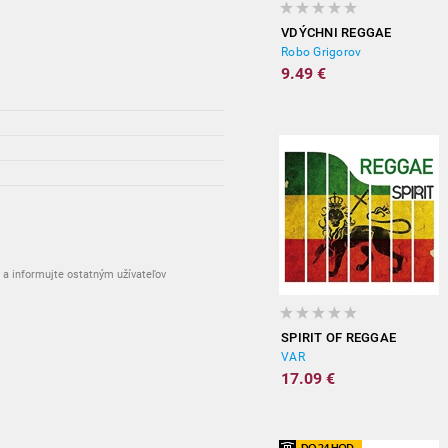
VDÝCHNI REGGAE
Robo Grigorov
9.49 €
vypredané
vypredané
vypredané
vypredané
a informujte ostatným užívateľov
SPIRIT OF REGGAE
VAR
17.09 €