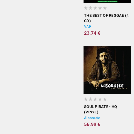
THE BEST OF REGGAE (4
CD)
VAR
23.74 €
SOUL PIRATE - HQ
(VINYL)
Alborosie
56.99 €