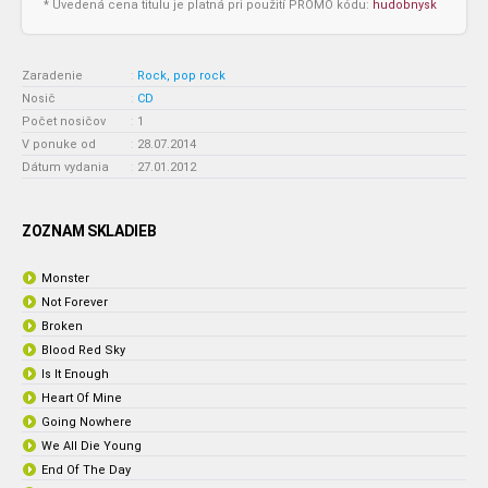
* Uvedená cena titulu je platná pri použití PROMO kódu:
hudobnysk
Zaradenie
:
Rock, pop rock
Nosič
:
CD
Počet nosičov
:
1
V ponuke od
:
28.07.2014
Dátum vydania
:
27.01.2012
ZOZNAM SKLADIEB
Monster
Not Forever
Broken
Blood Red Sky
Is It Enough
Heart Of Mine
Going Nowhere
We All Die Young
End Of The Day