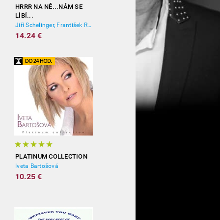
HRRR NA NĚ...NÁM SE
LÍBÍ...
Jiří Schelinger, František Ringo Čech
14.24 €
PLATINUM COLLECTION
Iveta Bartošová
10.25 €