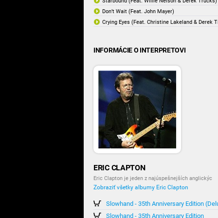
Starbound (Feat. Willie Nelson & Derek Trucks)
Don’t Wait (Feat. John Mayer)
Crying Eyes (Feat. Christine Lakeland & Derek 
INFORMÁCIE O INTERPRETOVI
ERIC CLAPTON
Eric Clapton je jeden z najúspešnejších anglickýc
Zobraziť všetky albumy Eric Clapton
Slowhand - 35th Anniversary Edition (Del
Slowhand - 35th Anniversary Edition