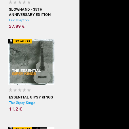
SLOWHAND - 35TH
ANNIVERSARY EDITION
(DELUXE)
Eric Clapton
37.99 €
ESSENTIAL GIPSY KINGS
The Gipsy Kings
11.2 €