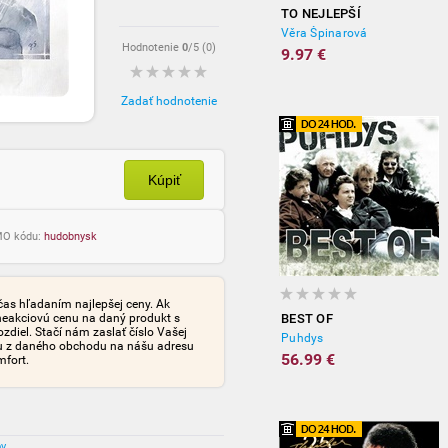
TO NEJLEPŠÍ
Věra Špinarová
Hodnotenie
0
/5 (
0
)
9.97 €
Zadať hodnotenie
Kúpiť
OMO kódu:
hudobnysk
čas hľadaním najlepšej ceny. Ak
neakciovú cenu na daný produkt s
BEST OF
iel. Stačí nám zaslať číslo Vašej
Puhdys
tu z daného obchodu na nášu adresu
56.99 €
mfort.
ov