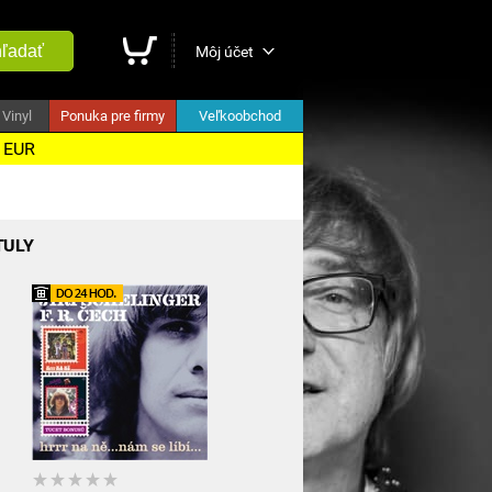
ľadať
Môj účet
Vinyl
Ponuka pre firmy
Veľkoobchod
5 EUR
TULY