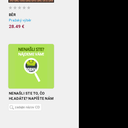
BĚR
Pražský výběr
28.49 €
NENAŠLI STE TO, ČO
HĽADÁTE? NAPÍŠTE NÁM