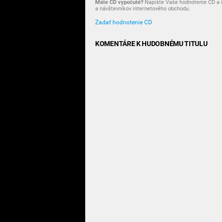
Máte CD vypočuté?
Napíšte Vaše hodnotenie CD a i
a návštevníkov internetového obchodu.
Zadať hodnotenie CD
KOMENTÁRE K HUDOBNÉMU TITULU