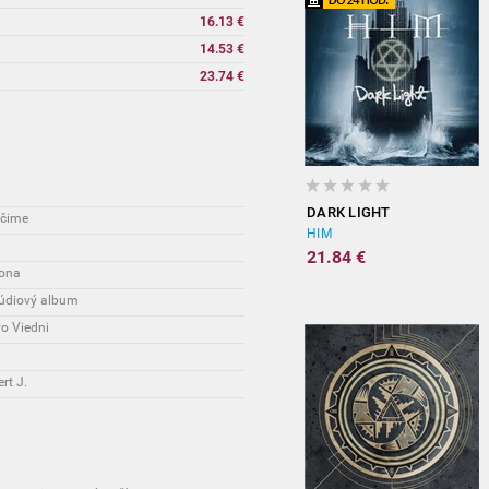
16.13 €
14.53 €
23.74 €
DARK LIGHT
nčime
HIM
21.84 €
tona
túdiový album
vo Viedni
rt J.