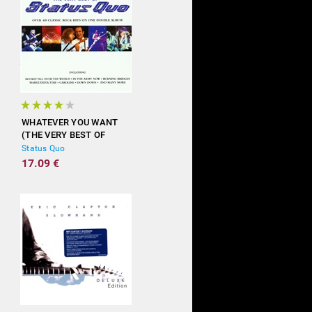
WHATEVER YOU WANT
(THE VERY BEST OF
STATUS QUO)
Status Quo
17.09 €