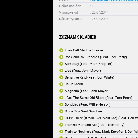
Počet nosičov
:
1
V ponuke od
:
28.07.2014
Dátum vydania
:
25.07.2014
ZOZNAM SKLADIEB
They Call Me The Breeze
Rock and Roll Records (Feat. Tom Petty)
Someday (Feat. Mark Knopfler)
Lies (Feat. John Mayer)
Sensitive Kind (Feat. Don White)
Cajun Moon
Magnolia (Feat. John Mayer)
I Got The Same Old Blues (Feat. Tom Petty)
Songbird (Feat. Willie Nelson)
Since You Said Goodbye
I’ll Be There (if You Ever Want Me) (Feat. Don W
The Old Man and Me (Feat. Tom Petty)
Train to Nowhere (Feat. Mark Knopfler & Don W