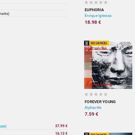
EUPHORIA
Trucks)
Enrique Iglesias
18.98 €
FOREVER YOUNG
Alphaville
7.59 €
uxe)
37.99 €
16.13 €