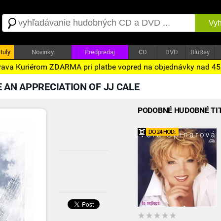
Vyh
tuly
Novinky
Predpredaj
CD
DVD
BluRay
ava Kuriérom ZDARMA pri platbe vopred na objednávky nad 4
 AN APPRECIATION OF JJ CALE
PODOBNÉ HUDOBNÉ TI