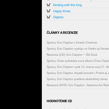
Rinding with the King
Happy Xmas
Clapton
ČLÁNKY A RECENZIE
Správy: Eric Clapton v kinách Cinemax
Správy: Eric Clapton vystúpi vo Viedni aj Osvie
Recenzia (CD): Eric Clapton – Old Sock
Správy: Dnes vychádza nový album Erica Clap
Správy: Eric Clapton vydá 12. marca svoj 21. š
Správy: Eric Clapton chystá koncert v Prahe aj 
Správy: Eric Clapton predáva abstraktný obraz
Recenzia (DVD): Eric Clapton - Sessions for Robe
HODNOTENIE CD