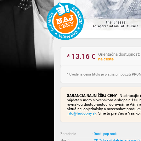
Orientačná dostupnosť:
* 13.16
€
na ceste
* Uvedená cena titulu je platná pri použití PR
GARANCIA NAJNIŽŠEJ CENY
- Nestrácajte 
nájdete v inom slovenskom e-shope nižšiu 
rovnakou dostupnosťou, dorovnáme Vám rozd
aktuálnej objednávky a screenshot produk
info@hudobny.sk
. Sme tu pre Vás a Váš ko
Zaradenie
:
Rock, pop rock
Nosič
:
CD
Zobraziť ďalšie typy nosič