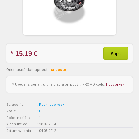
* 15.19
€
Kúpiť
Orientačná dostupnosť:
na ceste
* Uvedená cena titulu je platná pri použití PROMO kódu:
hudobnysk
Zaradenie
:
Rock, pop rock
Nosič
:
CD
Počet nosičov
:
1
V ponuke od
:
28.07.2014
Dátum vydania
:
04.05.2012