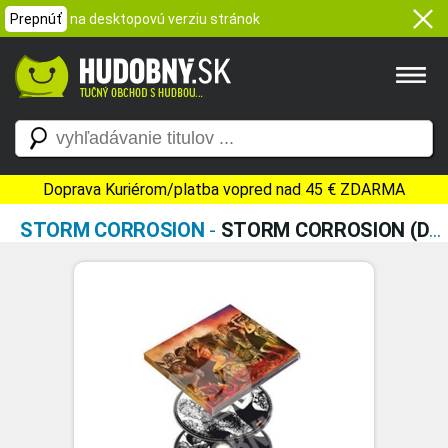
Prepnúť
na desktopovú verziu stránok
Doprava Kuriérom/platba vopred nad 45 € ZDARMA
STORM CORROSION
-
STORM CORROSION (DELUXE EDITION)