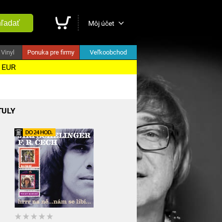
ľadať
Môj účet
Vinyl
Ponuka pre firmy
Veľkoobchod
5 EUR
TULY