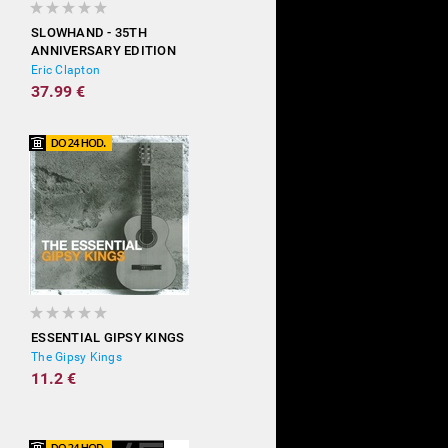
SLOWHAND - 35TH
ANNIVERSARY EDITION
(DELUXE)
Eric Clapton
37.99 €
ESSENTIAL GIPSY KINGS
The Gipsy Kings
11.2 €