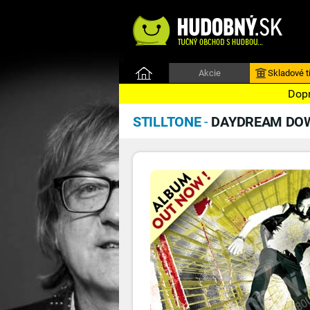
Akcie
Skladové ti
Dopr
STILLTONE
-
DAYDREAM DO