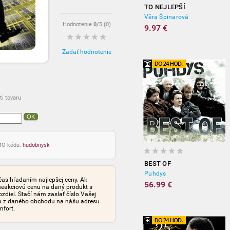
TO NEJLEPŠÍ
Věra Špinarová
Hodnotenie
0
/5 (
0
)
9.97 €
Zadať hodnotenie
i tovaru
OK
OMO kódu:
hudobnysk
BEST OF
Puhdys
čas hľadaním najlepšej ceny. Ak
56.99 €
neakciovú cenu na daný produkt s
iel. Stačí nám zaslať číslo Vašej
tu z daného obchodu na nášu adresu
mfort.