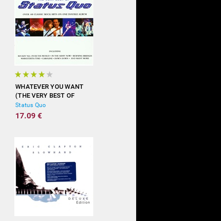
WHATEVER YOU WANT
(THE VERY BEST OF
STATUS QUO)
Status Quo
17.09 €