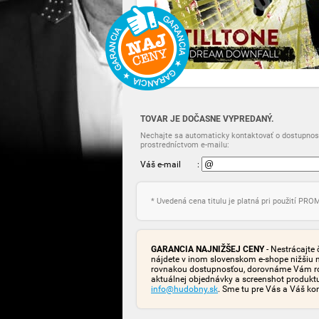
TOVAR JE DOČASNE VYPREDANÝ.
Nechajte sa automaticky kontaktovať o dostupnost
prostredníctvom e-mailu:
Váš e-mail
:
* Uvedená cena titulu je platná pri použití PR
GARANCIA NAJNIŽŠEJ CENY
- Nestrácajte 
nájdete v inom slovenskom e-shope nižšiu 
rovnakou dostupnosťou, dorovnáme Vám rozd
aktuálnej objednávky a screenshot produk
info@hudobny.sk
. Sme tu pre Vás a Váš ko