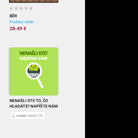
BĚR
Pražský výběr
28.49 €
NENAŠLI STE TO, ČO
HĽADÁTE? NAPÍŠTE NÁM