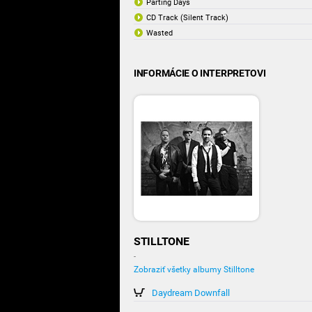
Parting Days
CD Track (Silent Track)
Wasted
INFORMÁCIE O INTERPRETOVI
STILLTONE
-
Zobraziť všetky albumy Stilltone
Daydream Downfall