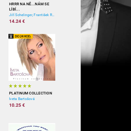
HRRR NA NĚ...NÁM SE
LÍBÍ...
Jiří Schelinger, František Ringo Čech
14.24 €
PLATINUM COLLECTION
Iveta Bartošová
10.25 €