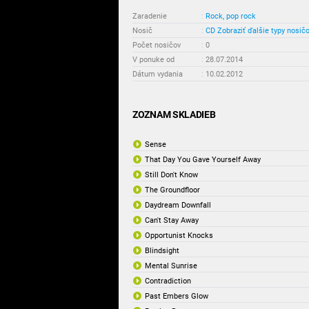
Zaradenie
:
Rock, pop rock
Nosič
:
CD
Zobraziť ďalšie typy nosič
Počet nosičov
:
0
V ponuke od
:
28.07.2014
Dátum vydania
:
10.02.2012
ZOZNAM SKLADIEB
Sense
That Day You Gave Yourself Away
Still Don't Know
The Groundfloor
Daydream Downfall
Can't Stay Away
Opportunist Knocks
Blindsight
Mental Sunrise
Contradiction
Past Embers Glow