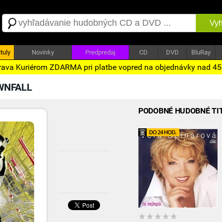
Vyh
tuly
Novinky
Predpredaj
CD
DVD
BluRay
ava Kuriérom ZDARMA pri platbe vopred na objednávky nad 4
WNFALL
PODOBNÉ HUDOBNÉ TI